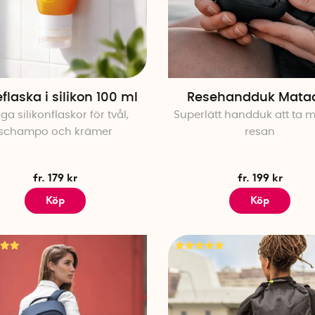
När du flyger kan det vara skönt att stänga ute både lju
nackkudde med huva
får du ett bekvämt huvudstöd och
i. Och för barnfamiljen med små barn är en
uppblåsbar 
en resesäng en riktigt smart sak som gör flygresan me
flaska i silikon 100 ml
Resehandduk Mata
iga silikonflaskor för tvål,
Superlätt handduk att ta 
schampo och krämer
resan
fr. 179 kr
fr. 199 kr
Köp
Köp