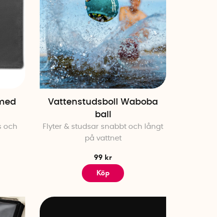
 med
Vattenstudsboll Waboba
ball
s och
Flyter & studsar snabbt och långt
på vattnet
99 kr
Köp