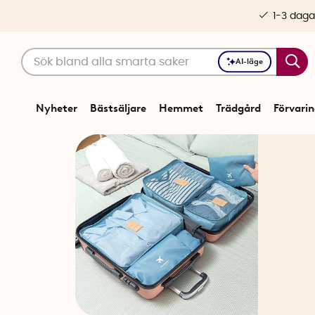
1-3 daga
AI-läge
Nyheter
Bästsäljare
Hemmet
Trädgård
Förvari