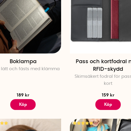
Boklampa
Pass och kortfodral
 lätt och fästs med klämma
RFID-skydd
Skimsäkert fodral för pas
kort
189 kr
159 kr
Köp
Köp