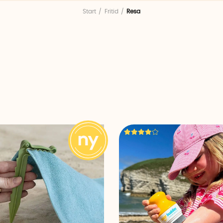
tidningar och godis. Med den smarta
iPadhållaren
kan n
Start
Fritid
Resa
och med den svenska innovationen
Hur långt är det kv
sätt visa för barnen hur långt ni har åkt och hur lång tid
vägen har vi även en smart
engångspotta för barn
och 
pottan från Pipinette.
Packa smart på resan
Med våra
vakuumpåsar för resan
kan du på ett smart sä
resväskan samtidigt som du ser till att de ligger skyddad
en praktisk
skoväska
för resan som gör det enkelt att 
våra olika resekuddar sitter du bekvämt både i bilen och
För en dag på stan så har vi flera smarta säkerhetssak
trygg när du turistar. Vi har flera modeller av
stöldskyd
midjeväskor att hänga över axeln,
säkerhetssnöret Os
skimningsskydd för passet och ett RFID-skydd för plånb
trådlöst stjäla pengar.