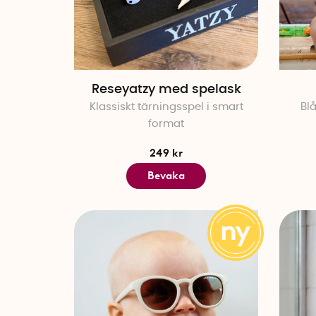
Reseyatzy med spelask
Klassiskt tärningsspel i smart
Bl
format
249 kr
Bevaka