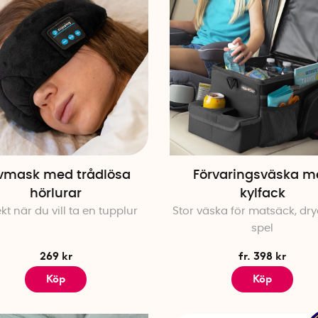
vmask med trådlösa
Förvaringsväska m
hörlurar
kylfack
kt när du vill ta en tupplur
Stor väska för matsäck, dr
spel
269 kr
fr. 398 kr
Köp
Köp