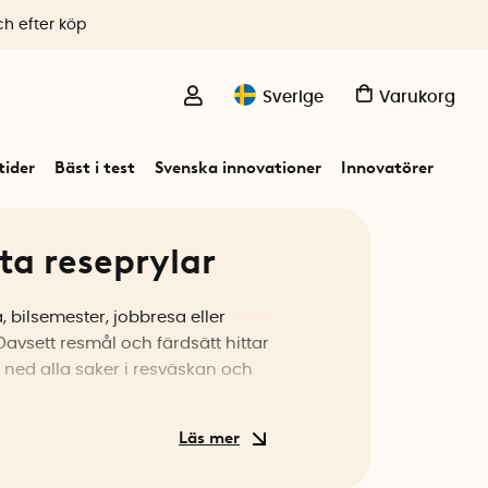
ch efter köp
Sverige
Varukorg
ider
Bäst i test
Svenska innovationer
Innovatörer
a reseprylar
, bilsemester, jobbresa eller
avsett resmål och färdsätt hittar
a ned alla saker i resväskan och
ckor, förvaringslådor och
varing för vattenflaskor,