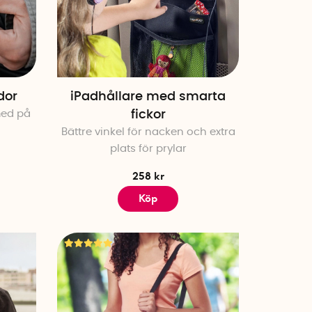
d och ljus där du sitter. Med en
 en egen personlig sfär att vara
fotpall
som gör om flygstolen till
d barnen enklare.
dor
iPadhållare med smarta
med på
fickor
Bättre vinkel för nacken och extra
plats för prylar
258 kr
Köp