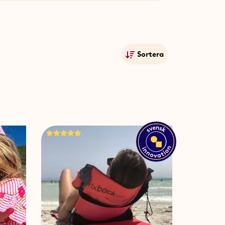
i kolla film när resan känns lång
ar
så kan du på ett pedagogiskt
 det är kvar. Skulle det krisa längs
olika modeller av den praktiska
Sortera
Mest populära
Våra favoriter
tt packa ner fler kläder i
Namn A-Ö
e från fukt och lukt. Vi har även
Namn Ö-A
strukturera upp packningen. Med
 på flyget.
Lägsta pris
Högsta pris
er som gör att du kan känna dig
Publiceringsdatum
dade ryggsäckar
, praktiska
nodd
som håller i nycklarna,
oken som hindrar tjuvar från att