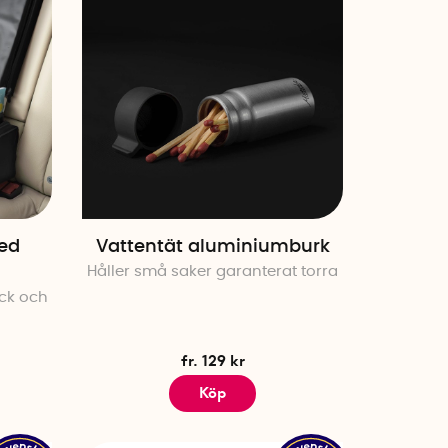
ed
Vattentät aluminiumburk
Håller små saker garanterat torra
yck och
fr. 129 kr
Köp