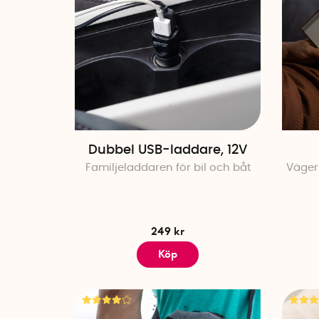
Dubbel USB-laddare, 12V
Familjeladdaren för bil och båt
Väger
249 kr
Köp