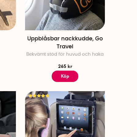
 hotellet.
pter kan du ladda mobilen även i
ar dig från stölder och ser till
Uppblåsbar nackkudde, Go
ppblåsbar fotpall ovärderlig att
Travel
 tåget och flyget.
Bekvämt stöd för huvud och haka
över du inte ta med hela
ymen i handbagaget.
265 kr
Köp
 tåg?
 passa på att jobba, spela spel
 det kul att ta med ett par olika
laptopställ
,
skoväska
och
 själv, är ett par bra hörlurar
ällskap.
ed flyg?