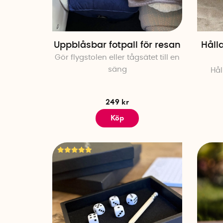
Uppblåsbar fotpall för resan
Håll
Gör flygstolen eller tågsätet till en
säng
Hål
249 kr
Köp