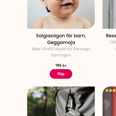
Solglasögon för barn,
Rese
Geggamoja
Tål
Med UV400 skydd för känsliga
barnögon
195 kr
Köp