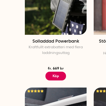
Solladdad Powerbank
Stö
Kraftfullt extrabatteri med flera
laddningsuttag
H
fr. 669 kr
Köp