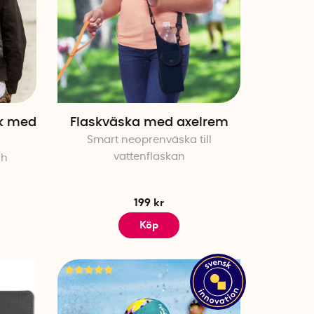
k med
Flaskväska med axelrem
Smart neoprenväska till
vattenflaskan
ch
199 kr
Köp