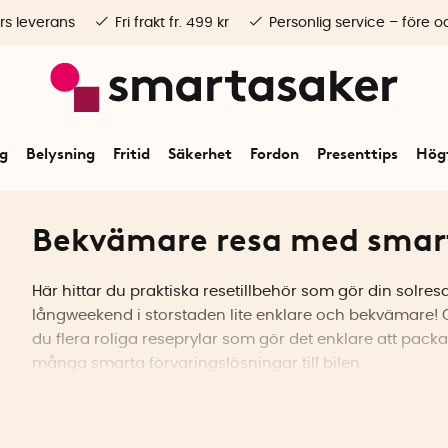
rs leverans
Fri frakt fr. 499 kr
Personlig service – före o
ng
Belysning
Fritid
Säkerhet
Fordon
Presenttips
Högt
Bekvämare resa med smart
Här hittar du praktiska resetillbehör som gör din solresa
långweekend i storstaden lite enklare och bekvämare! O
du flera roliga reseprylar som gör det enklare att pack
många smarta förvaringslösningar till bilen.
Gillar du ordning och reda? Med våra olika förvaringsfi
papperskorgar
hålls bilen städad och du har har bra för