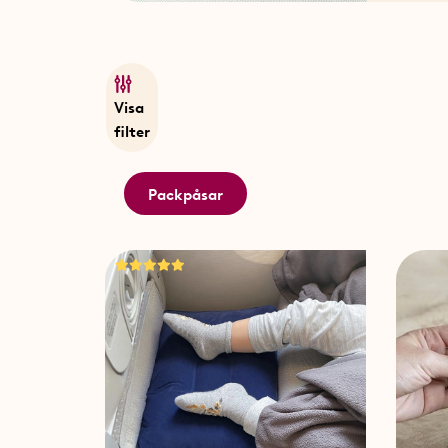
Visa
filter
Packpåsar