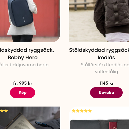
ldskyddad ryggsäck,
Stöldskyddad ryggsäc
Bobby Hero
kodlås
åller ficktjuvarna borta
Stålförstärkt kodlås o
vattentålig
fr. 995 kr
1145 kr
Köp
Bevaka