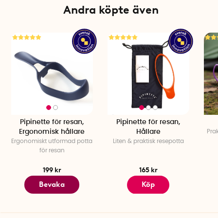
Andra köpte även
Pipinette för resan,
Pipinette för resan,
Ergonomisk hållare
Hållare
Prak
Ergonomiskt utformad potta
Liten & praktisk resepotta
för resan
199 kr
165 kr
Bevaka
Köp