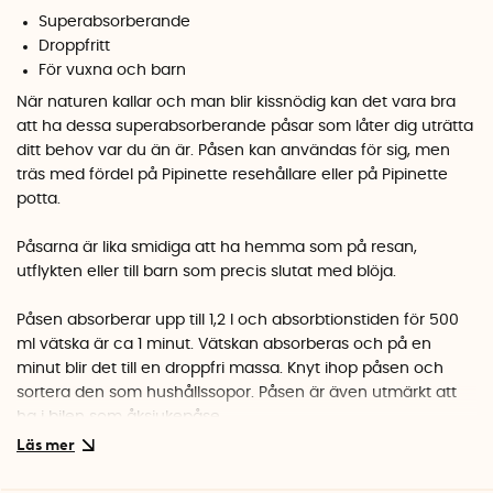
Superabsorberande
Droppfritt
För vuxna och barn
När naturen kallar och man blir kissnödig kan det vara bra
att ha dessa superabsorberande påsar som låter dig uträtta
ditt behov var du än är. Påsen kan användas för sig, men
träs med fördel på Pipinette resehållare eller på Pipinette
potta.
Påsarna är lika smidiga att ha hemma som på resan,
utflykten eller till barn som precis slutat med blöja.
Påsen absorberar upp till 1,2 l och absorbtionstiden för 500
ml vätska är ca 1 minut. Vätskan absorberas och på en
minut blir det till en droppfri massa. Knyt ihop påsen och
sortera den som hushållssopor. Påsen är även utmärkt att
ha i bilen som åksjukepåse.