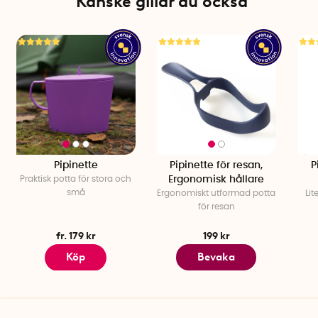
Kanske gillar du också
Pipinette
Pipinette för resan,
P
Praktisk potta för stora och
Ergonomisk hållare
små
Ergonomiskt utformad potta
Lit
för resan
fr. 179 kr
199 kr
Köp
Bevaka