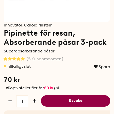
Innovatör:
Carola Nilstein
Pipinette för resan,
Absorberande påsar 3-pack
Superabsorberande påsar
(5
Kundomdömen
)
Spara
70
kr
Köp
5 st
eller fler för
60
kr
/
st
Bevaka