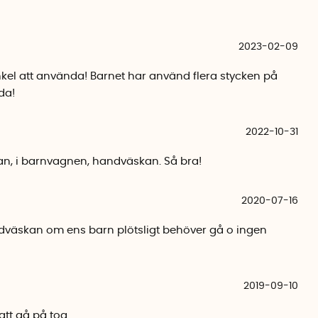
2023-02-09
kel att använda! Barnet har använd flera stycken på
da!
2022-10-31
an, i barnvagnen, handväskan. Så bra!
2020-07-16
ndväskan om ens barn plötsligt behöver gå o ingen
2019-09-10
 att gå på toa