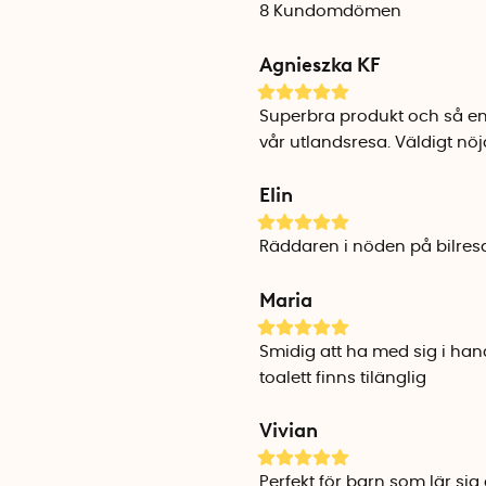
8
Kundomdömen
Agnieszka KF
Superbra produkt och så en
vår utlandsresa. Väldigt nöj
Elin
Räddaren i nöden på bilres
Maria
Smidig att ha med sig i ha
toalett finns tilänglig
Vivian
Perfekt för barn som lär sig