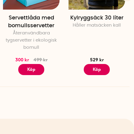
Servettlåda med
Kylryggsäck 30 liter
bomullsservetter
Håller matsäcken kall
Återanvändbara
tygservetter i ekologisk
bomull
300 kr
499 kr
529 kr
Köp
Köp