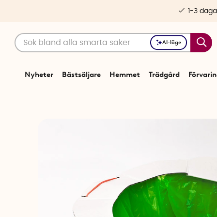
1-3 daga
AI-läge
Nyheter
Bästsäljare
Hemmet
Trädgård
Förvari