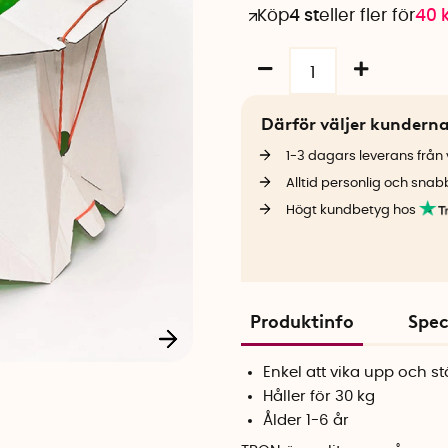
Köp
4 st
eller fler för
40
Därför väljer kundern
1-3 dagars leverans från v
Alltid personlig och snab
Högt kundbetyg hos
Produktinfo
Spec
Enkel att vika upp och s
Håller för 30 kg
Ålder 1-6 år