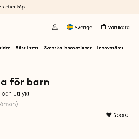
ch efter köp
Sverige
Varukorg
ider
Bäst i test
Svenska innovationer
Innovatörer
a för barn
 och utflykt
dömen
)
Spara