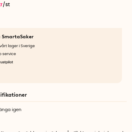
kr
/
st
a SmartaSaker
årt lager i Sverige
b service
ifikationer
tänga igen