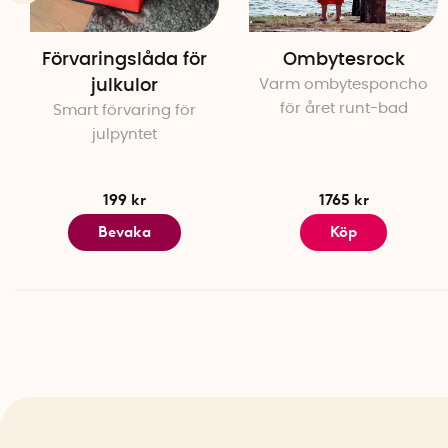
Förvaringslåda för
Ombytesrock
julkulor
Varm ombytesponcho
för året runt-bad
Smart förvaring för
julpyntet
199 kr
1765 kr
Bevaka
Köp