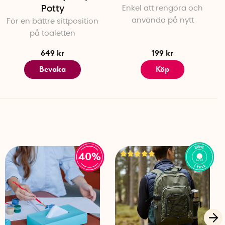
Potty
Enkel att rengöra och
använda på nytt
För en bättre sittposition
på toaletten
649 kr
199 kr
Bevaka
Köp
40%