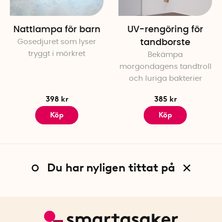
Nattlampa för barn
UV-rengöring för
Gosedjuret som lyser
tandborste
tryggt i mörkret
Bekämpa
morgondagens tandtroll
och luriga bakterier
398 kr
385 kr
Köp
Köp
Du har nyligen tittat på