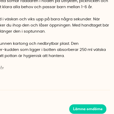
tta somär räddaren i nöden på utflykten, picknicken och
tt klara alla behov och passar barn mellan 1-6 år.
ed i väskan och viks upp på bara några sekunder. När
viker du ihop den och låser öppningen. Med handtaget bär
länger den i soptunnan.
rvunnen kartong och nedbrytbar plast. Den
-kudden som ligger i botten absorberar 250 ml vätska
att pottan är hygienisk att hantera.
år
 3 cm
Lämna omdöme