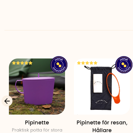
Pipinette
Pipinette för resan,
Praktisk potta för stora
Hållare