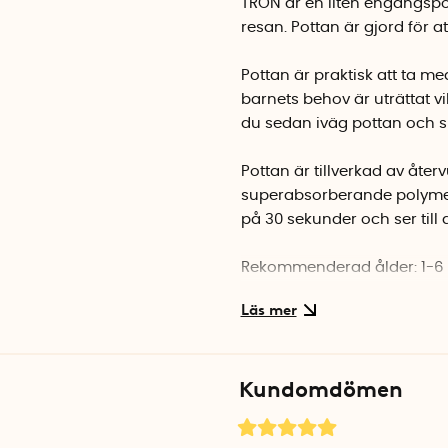
TRON är en liten engångspo
resan. Pottan är gjord för a
Pottan är praktisk att ta m
barnets behov är uträttat 
du sedan iväg pottan och s
Pottan är tillverkad av åte
superabsorberande polymer
på 30 sekunder och ser till 
Rekommenderad ålder: 1-6 
Maxvikt: 30 kg
Mått hopvikt: 16 cm x
9 cm x
Kundomdömen