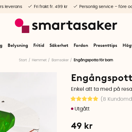
rs leverans
Fri frakt fr. 499 kr
Personlig service – före o
ng
Belysning
Fritid
Säkerhet
Fordon
Presenttips
Högt
Start
Hemmet
Barnsaker
Engångspotta för barn
Engångspott
Enkel att ta med på resa
(8
Kundom
49
kr