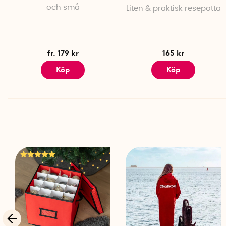
och små
Liten & praktisk resepotta
fr. 179 kr
165 kr
Köp
Köp