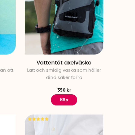
Vattentät axelväska
san att
Lätt och smidig väska som håller
dina saker torra
350 kr
Köp