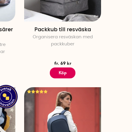
särer
Packkub till resväska
Organisera resväskan med
packkuber
tre
kar
fr. 69 kr
Köp