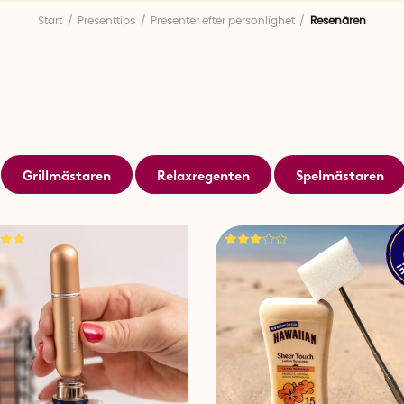
Start
Presenttips
Presenter efter personlighet
Resenären
Grillmästaren
Relaxregenten
Spelmästaren