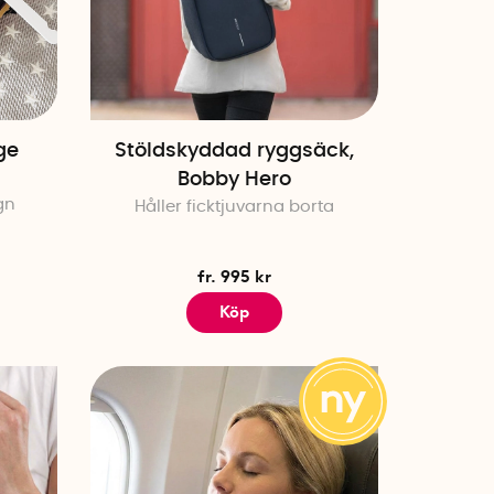
ge
Stöldskyddad ryggsäck,
Bobby Hero
gn
Håller ficktjuvarna borta
fr. 995 kr
Köp