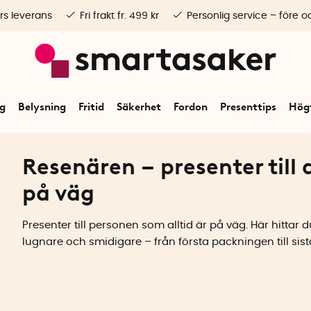
rs leverans
Fri frakt fr. 499 kr
Personlig service – före o
ng
Belysning
Fritid
Säkerhet
Fordon
Presenttips
Högt
Resenären – presenter till 
på väg
Presenter till personen som alltid är på väg. Här hittar
lugnare och smidigare – från första packningen till sista