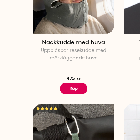
Nackkudde med huva
Uppblåsbar resekudde med
mörkläggande huva
475 kr
Köp