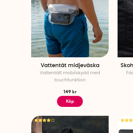
Vattentät midjeväska
Skoh
Vattentätt mobilskydd med
Fä
touchfunktion
149 kr
Köp