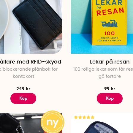
hållare med RFID-skydd
Lekar på resan
alblockerande plånbok för
100 roliga lekar som får re
kontokort
gå fortare
249 kr
99 kr
Köp
Köp