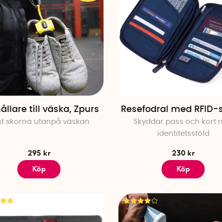
ållare till väska, Zpurs
Resefodral med RFID-
st skorna utanpå väskan
Skyddar pass och kort 
identitetsstöld
295 kr
230 kr
Köp
Köp