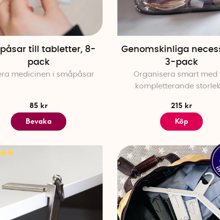
påsar till tabletter, 8-
Genomskinliga neces
pack
3-pack
ra medicinen i småpåsar
Organisera smart med 
kompletterande storle
85 kr
215 kr
Bevaka
Köp