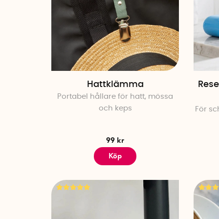
Hattklämma
Rese
Portabel hållare för hatt, mössa
och keps
För s
99 kr
Köp