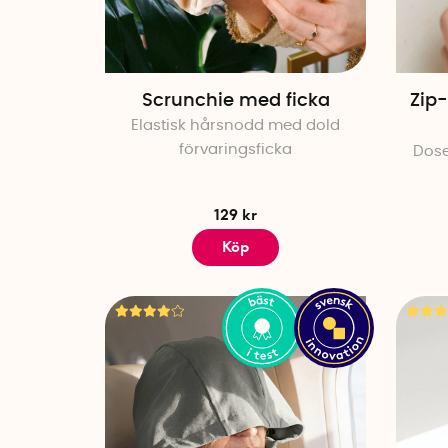
Scrunchie med ficka
Zip-
Elastisk hårsnodd med dold
förvaringsficka
Dose
129 kr
Köp