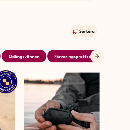
Sortera
Mest populära
Namn A-Ö
Odlingsvännen
Förvaringsproffset
Storfiskar
Namn Ö-A
Lägsta pris
Högsta pris
Publiceringsdatum