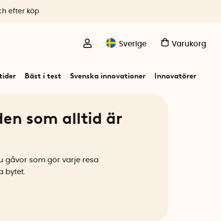
ch efter köp
Sverige
Varukorg
ider
Bäst i test
Svenska innovationer
Innovatörer
den som alltid är
 du gåvor som gör varje resa
 bytet.