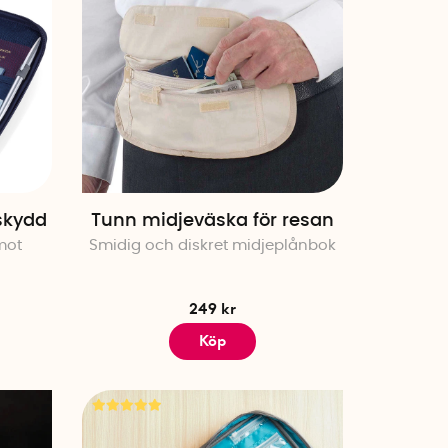
skydd
Tunn midjeväska för resan
mot
Smidig och diskret midjeplånbok
249 kr
Köp