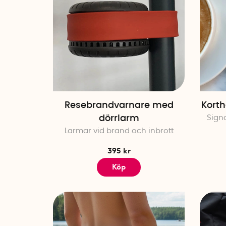
Resebrandvarnare med
Kort
dörrlarm
Sign
Larmar vid brand och inbrott
395 kr
Köp