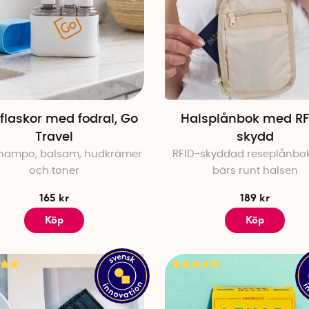
flaskor med fodral, Go
Halsplånbok med RF
Travel
skydd
champo, balsam, hudkrämer
RFID-skyddad reseplånbo
och toner
bärs runt halsen
165 kr
189 kr
Köp
Köp