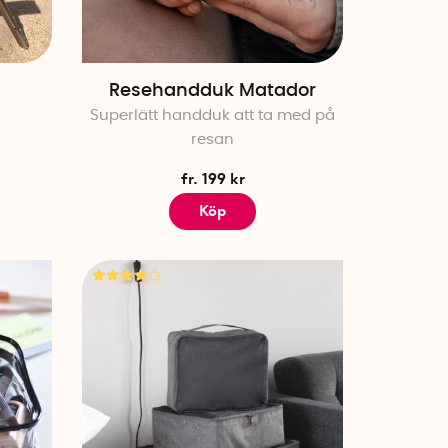
Resehandduk Matador
Superlätt handduk att ta med på
resan
fr. 199 kr
Köp