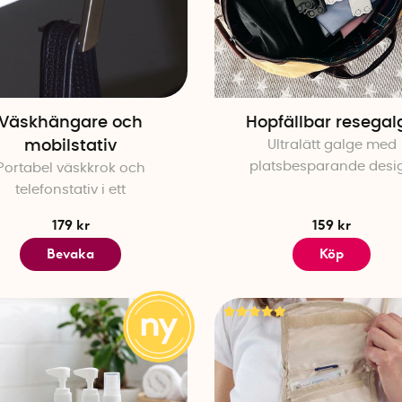
Väskhängare och
Hopfällbar resegal
mobilstativ
Ultralätt galge med
platsbesparande desi
Portabel väskkrok och
telefonstativ i ett
179 kr
159 kr
Bevaka
Köp