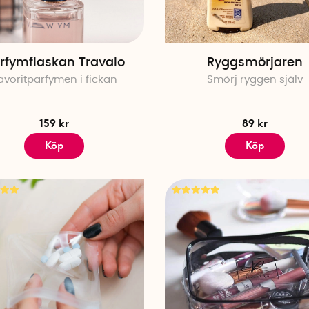
rfymflaskan Travalo
Ryggsmörjaren
avoritparfymen i fickan
Smörj ryggen själv
159 kr
89 kr
Köp
Köp