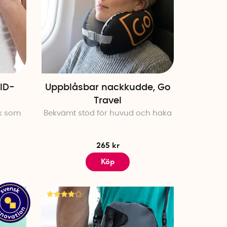
ID-
Uppblåsbar nackkudde, Go
Travel
k som
Bekvämt stöd för huvud och haka
265 kr
Köp