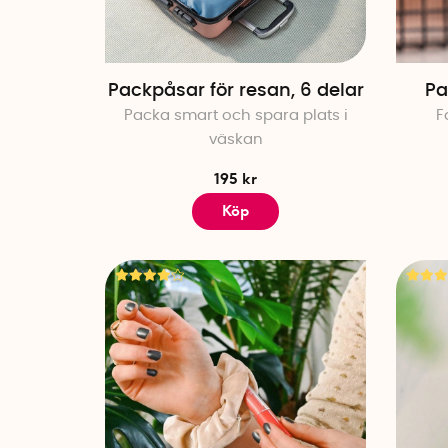
Packpåsar för resan, 6 delar
Pa
Packa smart och spara plats i
F
väskan
195 kr
Köp