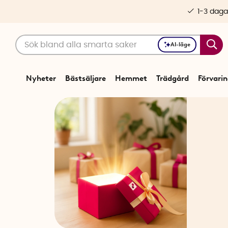
1-3 daga
AI-läge
Nyheter
Bästsäljare
Hemmet
Trädgård
Förvari