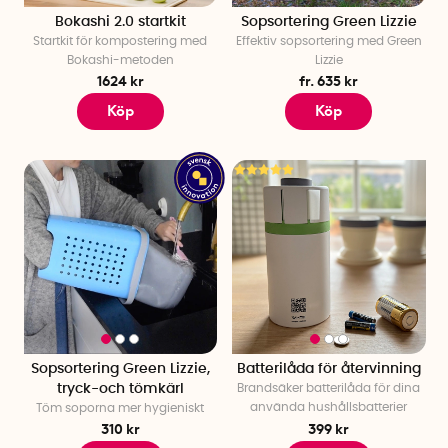
Bokashi 2.0 startkit
Sopsortering Green Lizzie
Startkit för kompostering med
Effektiv sopsortering med Green
Bokashi-metoden
Lizzie
1624 kr
fr. 635 kr
Köp
Köp
Sopsortering Green Lizzie,
Batterilåda för återvinning
tryck-och tömkärl
Brandsäker batterilåda
för dina
använda hushållsbatterier
Töm soporna mer hygieniskt
310 kr
399 kr