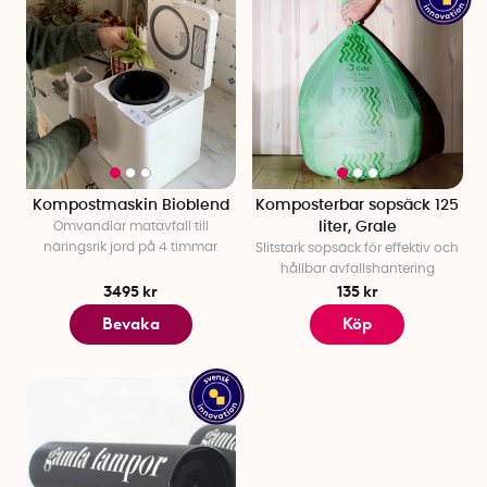
Kompostmaskin Bioblend
Komposterbar sopsäck 125
Omvandlar matavfall till
liter, Grale
näringsrik jord på 4 timmar
Slitstark sopsäck för effektiv och
hållbar avfallshantering
3495 kr
135 kr
Bevaka
Köp