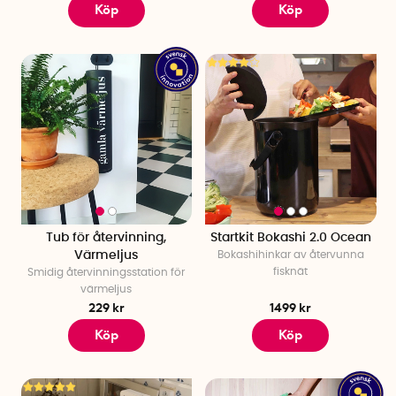
Köp
Köp
Tub för återvinning,
Startkit Bokashi 2.0 Ocean
Värmeljus
Bokashihinkar av återvunna
fisknät
Smidig återvinningsstation för
värmeljus
229 kr
1499 kr
Köp
Köp