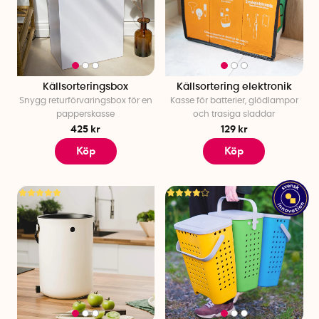
Källsorteringsbox
Källsortering elektronik
Snygg returförvaringsbox för en
Kasse för batterier, glödlampor
papperskasse
och trasiga sladdar
425 kr
129 kr
Köp
Köp