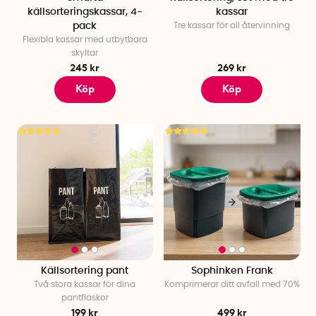
källsorteringskassar, 4-
kassar
pack
Tre kassar för all återvinning
Flexibla kassar med utbytbara
skyltar
245 kr
269 kr
Köp
Köp
Källsortering pant
Sophinken Frank
Två stora kassar för dina
Komprimerar ditt avfall med 70%
pantflaskor
199 kr
499 kr