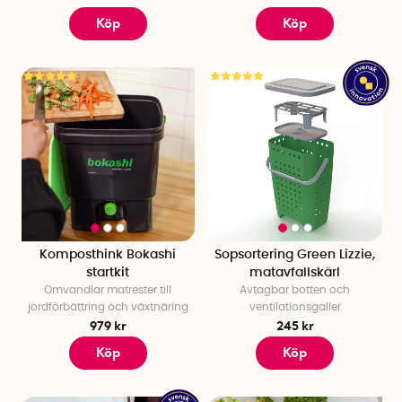
Köp
Köp
Komposthink Bokashi
Sopsortering Green Lizzie,
startkit
matavfallskärl
Omvandlar matrester till
Avtagbar botten och
jordförbättring och växtnäring
ventilationsgaller
979 kr
245 kr
Köp
Köp