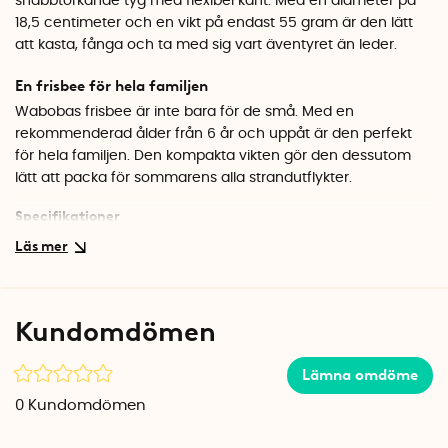
snabbtorkande tyg med flexibel kant. Med en diameter på
18,5 centimeter och en vikt på endast 55 gram är den lätt
att kasta, fånga och ta med sig vart äventyret än leder.
En frisbee för hela familjen
Wabobas frisbee är inte bara för de små. Med en
rekommenderad ålder från 6 år och uppåt är den perfekt
för hela familjen. Den kompakta vikten gör den dessutom
lätt att packa för sommarens alla strandutflykter.
Specifikationer
Material: TPE, neoprene, SBR
Vikt: 55 g
Diameter: 18,5 cm
Höjd: 1,5 cm
Kundomdömen
Ålder: 6+
Antal per förpackning: 1
Svensk innovatör: Axel von Heland
Lämna omdöme
0
Kundomdömen