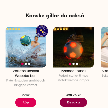
Kanske gillar du också
Vattenstudsboll
Lysande fotboll
Str
Waboba ball
Fotboll storlek 5 med
Bekv
stötaktiverade lampor
Flyter & studsar snabbt och
långt på vattnet
99 kr
398.75 kr
Köp
Bevaka