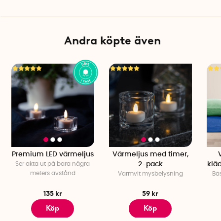
Andra köpte även
Premium LED värmeljus
Värmeljus med timer,
Ser äkta ut på bara några
2-pack
klä
meters avstånd
Varmvit mysbelysning
Bäs
135 kr
59 kr
Köp
Köp