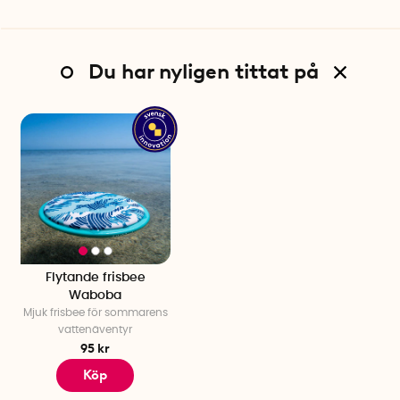
Du har nyligen tittat på
Flytande frisbee
Waboba
Mjuk frisbee för sommarens
vattenäventyr
95 kr
Köp