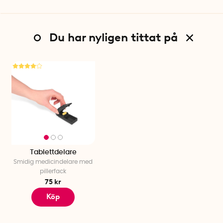
Du har nyligen tittat på
Tablettdelare
Smidig medicindelare med
pillerfack
75 kr
Köp