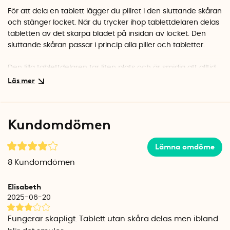
För att dela en tablett lägger du pillret i den sluttande skåran
och stänger locket. När du trycker ihop tablettdelaren delas
tabletten av det skarpa bladet på insidan av locket. Den
sluttande skåran passar i princip alla piller och tabletter.
Den lilla tablettdelaren tar liten plats och är smidig att alltid
ha med sig i väskan eller fickan. I de två små pillerfacken
inuti tablettdelaren kan du dessutom förvara dina små piller
och tabletter. Du kan till exempel använda det ena facket
för hela tabletter och det andra facket för de delade
Kundomdömen
tabletterna.
Lämna omdöme
Tablettdelare
Bredd: 3,3 cm
8
Kundomdömen
Djup: 8,5 cm
Höjd: 2,5 cm
Elisabeth
Material: PP-plast
2025-06-20
Vikt: ca 30 gram
Fungerar skapligt. Tablett utan skåra delas men ibland
Mått pillerfack (2 st)