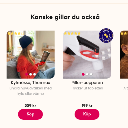
Kanske gillar du också
Kylmössa, Thermax
Piller-popparen
Lindra huvudvärken med
Trycker ut tabletten
Al
kyla eller värme
559 kr
199 kr
Köp
Köp