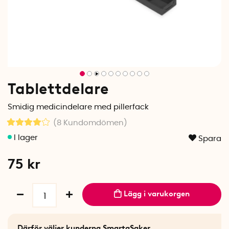
Tablettdelare
Smidig medicindelare med pillerfack
(8
Kundomdömen
)
Spara
75
kr
Lägg i varukorgen
Därför väljer kunderna SmartaSaker