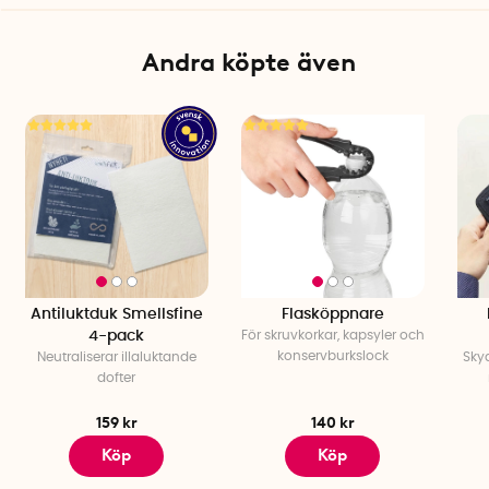
Andra köpte även
Antiluktduk Smellsfine
Flasköppnare
4-pack
För skruvkorkar, kapsyler och
konservburkslock
Neutraliserar illaluktande
Sky
dofter
159 kr
140 kr
Köp
Köp