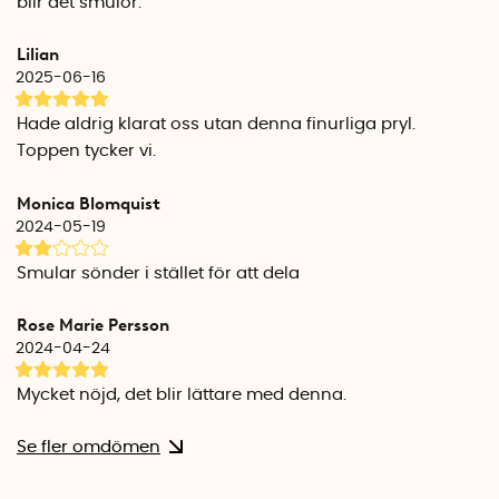
blir det smulor.
Bredd: 2,9 cm
Djup: 1,5 cm
Lilian
Höjd: 1,2 cm
2025-06-16
Hade aldrig klarat oss utan denna finurliga pryl.
Toppen tycker vi.
Monica Blomquist
2024-05-19
Smular sönder i stället för att dela
Rose Marie Persson
2024-04-24
Mycket nöjd, det blir lättare med denna.
Se fler omdömen