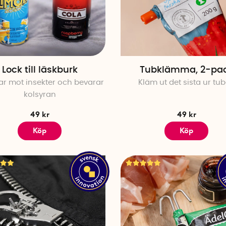
Lock till läskburk
Tubklämma, 2-pa
r mot insekter och bevarar
Kläm ut det sista ur tu
kolsyran
49 kr
49 kr
Köp
Köp