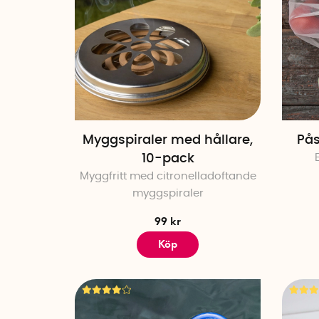
Myggspiraler med hållare,
Pås
10-pack
Myggfritt med citronelladoftande
myggspiraler
99 kr
Köp