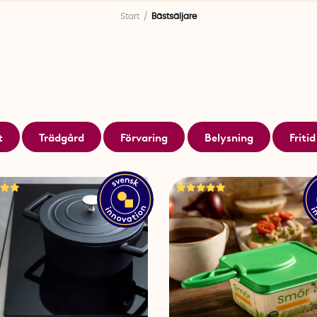
de
elastiska skosnörena
och
Toastfickan
som fixar en t
Start
Bästsäljare
Våra bästsäljare gör dig redo för livets äventyr
Upptäck våra bästsäljare och fyll ditt hem och dina re
SmartaSaker. Vi erbjuder innovativa och praktiska prod
Våra toppsäljande artiklar är noggrant utvalda för at
önskemål, från unika kökstillbehör till smarta reseprylar
t
Trädgård
Förvaring
Belysning
Fritid
För dig som älskar att utforska världen med din husvagn
mobila liv enklare och bekvämare. Som till exempel vår
oumbärlig produkt för alla dina äventyr på vägarna. Sä
nyckeln till en bekymmersfri resa, så glöm inte att packa 
Låt våra bästsäljande produkter förenkla din va
I SmartaSakers butik hittar du inte bara produkter för
bästsäljare inkluderar allt från multifunktionella köksre
rengöringsprodukter som gör städningen till en lek. Vi 
bara förenklar dina dagliga sysslor utan också bidrar till 