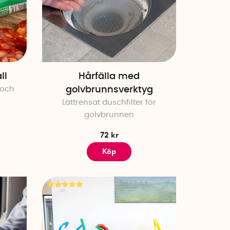
ll
Hårfälla med
 och
golvbrunnsverktyg
Lättrensat duschfilter för
golvbrunnen
72 kr
Köp