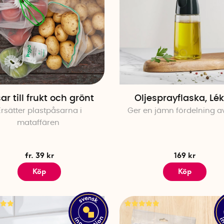
ar till frukt och grönt
Oljesprayflaska, Lé
Ersätter plastpåsarna i
Ger en jämn fördelning av
mataffären
fr. 39 kr
169 kr
Köp
Köp