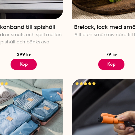
Beställ dina favoriter idag och upplev skillnaden med 
gör livet lättare. Oavsett om du söker efter det bästa li
senaste innovationerna för ditt hem, har SmartaSaker någ
ikonband till spishäll
Brelock, lock med smö
favorit? Beställ idag, snabb leverans!
drar smuts och spill mellan
Alltid en smörkniv nära til
spishäll och bänkskiva
Hur kan SmartaSakers produkter förenkla min v
299 kr
79 kr
Våra produkter är designade för att lösa vardagliga p
Köp
Köp
sysslor enklare och mer effektiva. Från köksredskap som
rengöringsprodukter som effektiviserar städningen, har 
vardag.
Vad behöver jag till min husvagn?
Våra bästsäljande produkter för husvagnar är speciellt
hos resande. De är kompakta, effektiva och designade 
säkerhet på vägen.
Vilka köksredskap behövs i ett modernt hem?