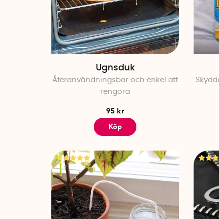
Ugnsduk
Återanvändningsbar och enkel att
Skydda
rengöra
95 kr
Köp