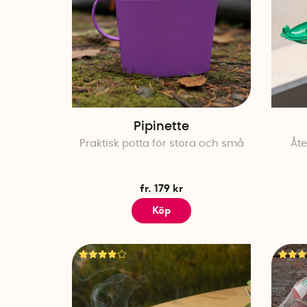
Pipinette
Praktisk potta för stora och små
Åte
fr. 179 kr
Köp