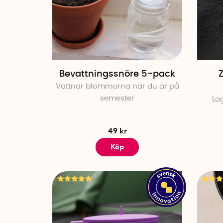
Bevattningssnöre 5-pack
Z
Vattnar blommorna när du är på
semester
La
49 kr
Köp