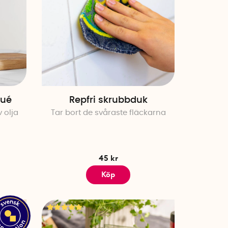
kué
Repfri skrubbduk
 olja
Tar bort de svåraste fläckarna
45 kr
Köp