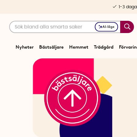
1-3 daga
AI-läge
Nyheter
Bästsäljare
Hemmet
Trädgård
Förvari