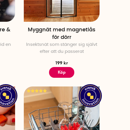
tfärshackaren Hackit
och
rodukter förenklar både
re &
Myggnät med magnetlås
mhusbruk?
för dörr
land de mest populära
vid en
Insektsnät som stänger sig självt
r mer njutbara.
efter att du passerat
199 kr
Köp