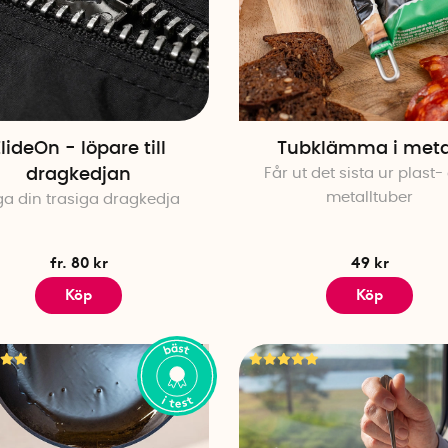
lideOn - löpare till
Tubklämma i meta
dragkedjan
Får ut det sista ur plast-
metalltuber
ga din trasiga dragkedja
fr. 80 kr
49 kr
Köp
Köp