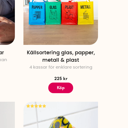
ar
Källsortering glas, papper,
skan
metall & plast
4 kassar för enklare sortering
225 kr
Köp