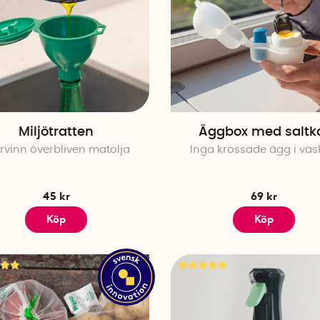
Miljötratten
Äggbox med saltk
rvinn överbliven matolja
Inga krossade ägg i vä
45 kr
69 kr
Köp
Köp