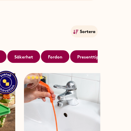
oast i brödrosten!
sor med smarta lösningar från
Sortera
ukter som förenklar din vardag.
Mest populära
t möta våra kunders behov och
.
Namn A-Ö
Säkerhet
Fordon
Presenttips
Högtid
Namn Ö-A
 har vi saker som gör ditt
Lägsta pris
bältesskärare
för bilen – en
kerhet och förberedelse är
Högsta pris
ner ett i din husvagn eller bil.
Publiceringsdatum
rdag
 resan utan också för hemmet. Våra
dskap till innovativa
tror på smarta produkter som inte
en hållbar livsstil.