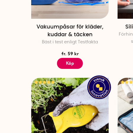
Vakuumpåsar för kläder,
Sil
kuddar & täcken
Förhin
Bäst i test enligt Testfakta
fr. 59 kr
Köp