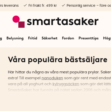
rs leverans
Fri frakt fr. 499 kr
Personlig service – före o
ng
Belysning
Fritid
Säkerhet
Fordon
Presenttips
Högt
Våra populära bästsäljare
Här hittar du några av våra mest populära prylar. Sake
extra! Till exempel
nanoduken
som gör rent med endast
vara på all yoghurt och
kylryggsäcken
som gör det lätt
SmartaSaker har funnits på nätet sedan 2006 och mån
funnits med sedan starten. En produkt som funnits med
som fortfarande är en av våra mest uppskattade produ
bäst i test! Några andra omtyckta och smarta saker so