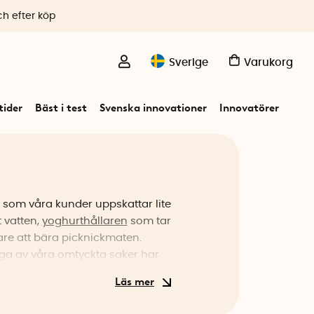
ch efter köp
Sverige
Varukorg
ider
Bäst i test
Svenska innovationer
Innovatörer
r som våra kunder uppskattar lite
 vatten,
yoghurthållaren
som tar
are att bära picknickmaten.
ga av våra omtyckta saker har
 länge är våra
vakuumpåsar
kter och som dessutom har blivit
m funnits med sedan starten är