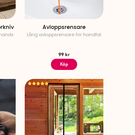
smarta, praktiska lösningar som
mmet för barnens leksaker eller de
ot för alla. Vilken blir din
rkniv
Avloppsrensare
l hands
Lång avloppsrensare för handfat
ardag?
99 kr
roblem och göra dina dagliga
Köp
 minskar din matlagningstid till
vi allt du behöver för en enklare
 utvalda för att möta behoven
för att maximera din komfort och