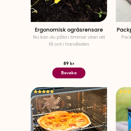
Ergonomisk ogräsrensare
Packp
Nu kan du påta i timmar utan att
Pack
få ont i handleden
89 kr
Bevaka