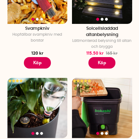
Svampkniv
Solcellsladdad
Hopfällbar svampkniv med
altanbelysning
borstar
Lättmonterad belysning till altan
och brygga
120 kr
115.50 kr
165 kr
Köp
Köp