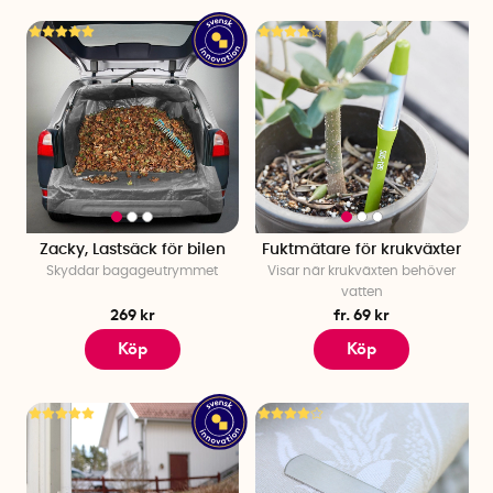
Zacky, Lastsäck för bilen
Fuktmätare för krukväxter
Skyddar bagageutrymmet
Visar när krukväxten behöver
vatten
269 kr
fr. 69 kr
Köp
Köp