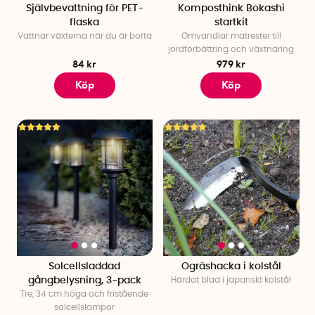
Självbevattning för PET-
Komposthink Bokashi
flaska
startkit
Vattnar växterna när du är borta
Omvandlar matrester till
jordförbättring och växtnäring
84 kr
979 kr
Köp
Köp
Solcellsladdad
Ogräshacka i kolstål
gångbelysning, 3-pack
Härdat blad i japanskt kolstål
Tre, 34 cm höga och fristående
solcellslampor