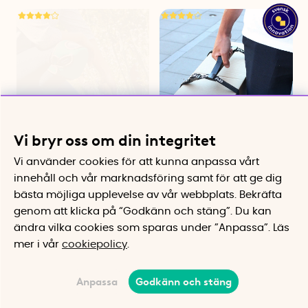
Vi bryr oss om din integritet
Knäskydd i neopren -
Bärhandtag med
Vi använder cookies för att kunna anpassa vårt
Kneelo
spännband
innehåll och vår marknadsföring samt för att ge dig
Mjuka och bekväma skydd i tålig
Ger dig ett handtag för
neopren
otympliga paket
bästa möjliga upplevelse av vår webbplats.
Bekräfta
399 kr
150 kr
genom att klicka på “Godkänn och stäng”. Du kan
Köp
Köp
ändra vilka cookies som sparas under ”Anpassa”.
Läs
mer i vår
cookiepolicy
.
Anpassa
Godkänn och stäng