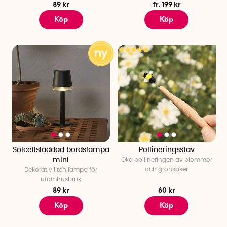
89 kr
fr. 199 kr
Köp
Köp
Solcellsladdad bordslampa
Pollineringsstav
mini
Öka pollineringen av blommor
och grönsaker
Dekorativ liten lampa för
utomhusbruk
89 kr
60 kr
Köp
Köp