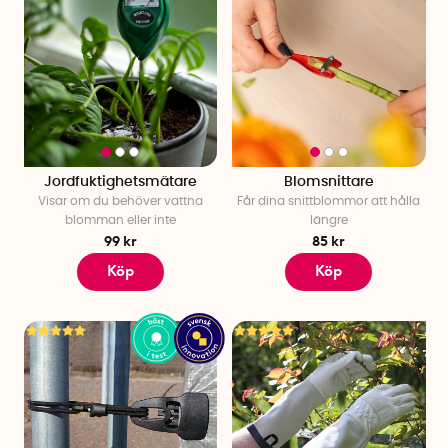
trädgårdsland.
Var trådgårdssmart och beställ idag. Hos oss hittar du massa
fina saker till trädgården! Snabb leverans!
Jordfuktighetsmätare
Blomsnittare
Visar om du behöver vattna
Får dina snittblommor att hålla
blomman eller inte
längre
99 kr
85 kr
Köp
Köp