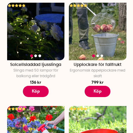
Solcellsladdad ljusslinga
Upplockare för fallfrukt
Slinga med 50 lampor för
Ergonomisk äppelplockare med
balkong eller trädgård
skaft
136 kr
799 kr
Köp
Köp