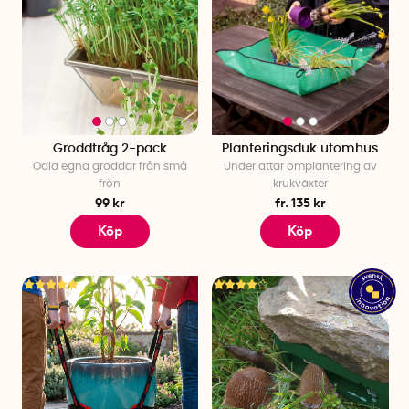
Groddtråg 2-pack
Planteringsduk utomhus
Odla egna groddar från små
Underlättar omplantering av
frön
krukväxter
99 kr
fr. 135 kr
Köp
Köp