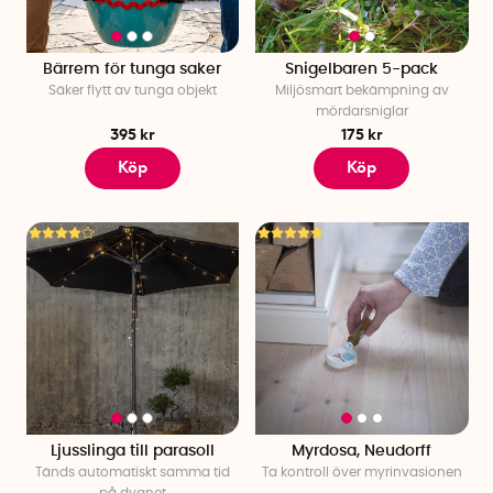
Bärrem för tunga saker
Snigelbaren 5-pack
Säker flytt av tunga objekt
Miljösmart bekämpning av
mördarsniglar
395 kr
175 kr
Köp
Köp
Ljusslinga till parasoll
Myrdosa, Neudorff
Tänds automatiskt samma tid
Ta kontroll över myrinvasionen