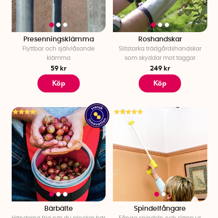
Presenningsklämma
Roshandskar
Flyttbar och självlåsande
Slitstarka trädgårdshandskar
klämma
som skyddar mot taggar
59 kr
249 kr
Köp
Köp
Bärbälte
Spindelfångare
Händerna fria när du plockar bär
Fånga spindeln och släpp ut