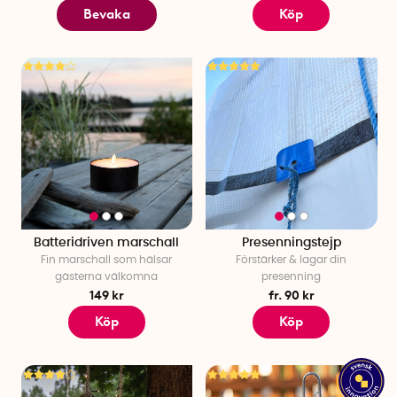
Bevaka
Köp
Batteridriven marschall
Presenningstejp
Fin marschall som hälsar
Förstärker & lagar din
gästerna välkomna
presenning
149 kr
fr. 90 kr
Köp
Köp