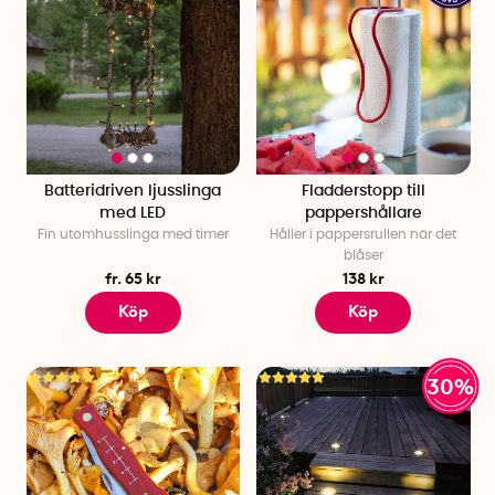
Batteridriven ljusslinga
Fladderstopp till
med LED
pappershållare
Fin utomhusslinga med timer
Håller i pappersrullen när det
blåser
fr. 65 kr
138 kr
Köp
Köp
30%