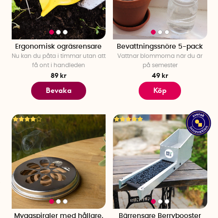
koll på vad du har odlat. Vi har en mängd trädgårdsgrejer för
dig som vill krafsa i rabatten och gärna ligger i timmar för att
få det fint. Men vi har även smarta lösningar för dig som inte
har ett trädgårdsintresse och bara vill göra minimum.
Ergonomisk ogräsrensare
Bevattningssnöre 5-pack
Nu kan du påta i timmar utan att
Vattnar blommorna när du är
Roliga trädgårdssaker
få ont i handleden
på semester
Med vårt
insektnät till parasollet
kan du skapa ett uterum runt
89 kr
49 kr
dina trädgårdsmöbler och njuta ostört i den friska luften.
Bevaka
Köp
Insektsnätet ser till att myggor och andra oinbjudna gäster
håller sig undan samtidigt som dina inbjudna gäster kan
socialisera sig och sitta ute på sommarkvällarna. Vi har även
fina växthus för dig som vill ha en fin trädgård. En av våra
trädgårdsartiklar är
odlingstunnel stor,
perfekt för att odla i
trädgård. Flera kunder efterfrågar trädgårdsprodukter med
lösningen för bevattning växthus solcell.
Fina trädgårdsdekorationer
Med våra olika utomhuslampor kan du pynta trädgården och
dekorera med fina ljus. Många av våra belysningar har
dessutom solceller och tänds automatiskt när det blir mörkt
Myggspiraler med hållare,
Bärrensare Berrybooster