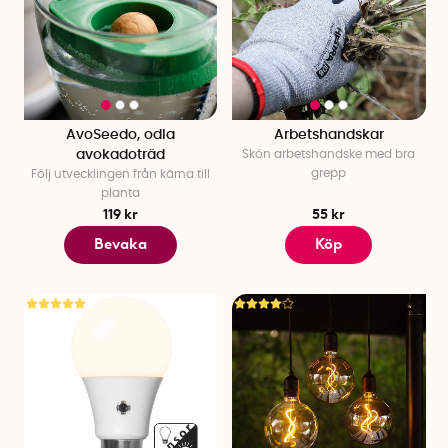
AvoSeedo, odla
Arbetshandskar
avokadoträd
Skön arbetshandske med bra
grepp
Följ utvecklingen från kärna till
planta
119 kr
55 kr
Bevaka
Köp