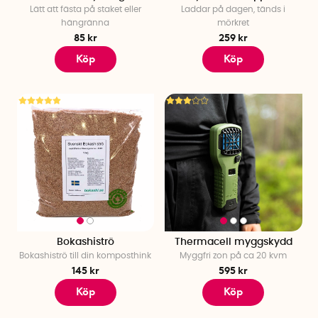
Lätt att fästa på staket eller
Laddar på dagen, tänds i
hängränna
mörkret
85 kr
259 kr
Köp
Köp
Bokashiströ
Thermacell myggskydd
Bokashiströ till din komposthink
Myggfri zon på ca 20 kvm
145 kr
595 kr
Köp
Köp