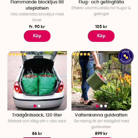
Flammande blockljus till
Flug- och getingfälla
uteplatsen
Effektiv utomhusfälla för flugor &
getingar
Vita vattentäta blockljus med
timer
fr. 90 kr
105 kr
Köp
Köp
Trädgårdssäck, 120 liter
Vattenkanna guldvatten
Slitstark och tålig allt-i-allo säck
Ge näring åt din trädgård med
guldvatten
86 kr
899 kr