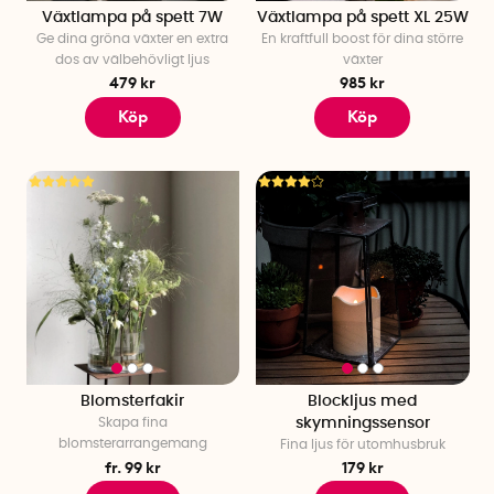
Växtlampa på spett 7W
Växtlampa på spett XL 25W
Ge dina gröna växter en extra
En kraftfull boost för dina större
dos av välbehövligt ljus
växter
479 kr
985 kr
Köp
Köp
Blomsterfakir
Blockljus med
Skapa fina
skymningssensor
blomsterarrangemang
Fina ljus för utomhusbruk
fr. 99 kr
179 kr