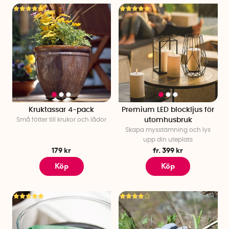
Kruktassar 4-pack
Premium LED blockljus för
Små fötter till krukor och lådor
utomhusbruk
Skapa mysstämning och lys
upp din uteplats
179 kr
fr. 399 kr
Köp
Köp