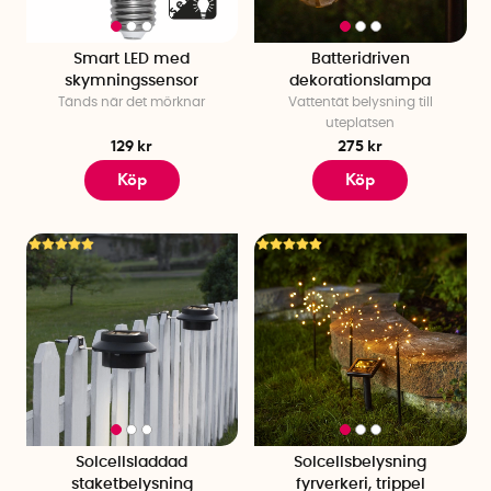
Smart LED med
Batteridriven
skymningssensor
dekorationslampa
Tänds när det mörknar
Vattentät belysning till
uteplatsen
129 kr
275 kr
Köp
Köp
Solcellsladdad
Solcellsbelysning
staketbelysning
fyrverkeri, trippel