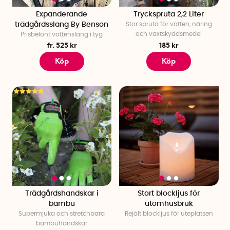
Expanderande
Tryckspruta 2,2 Liter
trädgårdsslang By Benson
Stor spruta för vatten, näring
och växtskyddsmedel
Prisbelönt vattenslang i tyg
fr. 525 kr
185 kr
Köp
Köp
Trädgårdshandskar i
Stort blockljus för
bambu
utomhusbruk
Supermjuka och stretchbara
Rejält blockljus för uteplatsen
bambuhandskar