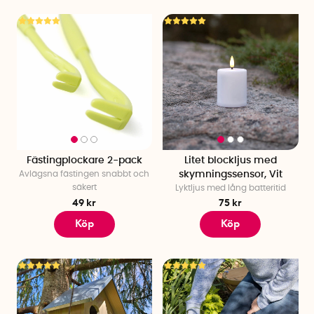
Fästingplockare 2-pack
Litet blockljus med
Avlägsna fästingen snabbt och
skymningssensor, Vit
säkert
Lyktljus med lång batteritid
49 kr
75 kr
Köp
Köp