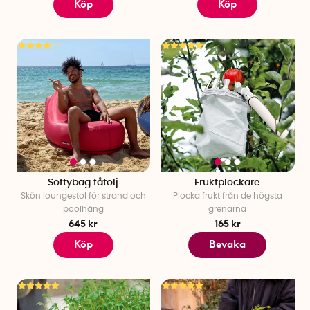
Köp
Köp
Softybag fåtölj
Fruktplockare
Skön loungestol för strand och
Plocka frukt från de högsta
poolhäng
grenarna
645 kr
165 kr
Köp
Bevaka