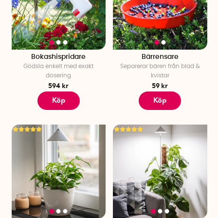
Bokashispridare
Bärrensare
Gödsla enkelt med exakt
Separerar bären från blad &
dosering
kvistar
594 kr
59 kr
Köp
Köp