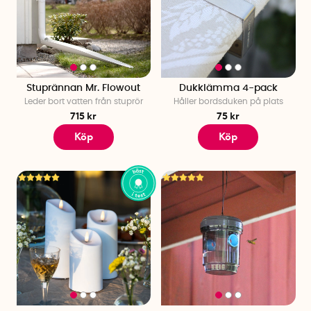
Stuprännan Mr. Flowout
Dukklämma 4-pack
Leder bort vatten från stuprör
Håller bordsduken på plats
715 kr
75 kr
Köp
Köp