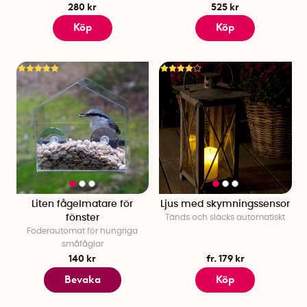
280 kr
525 kr
Köp
Köp
Liten fågelmatare för
Ljus med skymningssensor
fönster
Tänds och släcks automatiskt
Foderautomat för hungriga
småfåglar
140 kr
fr. 179 kr
Bevaka
Köp