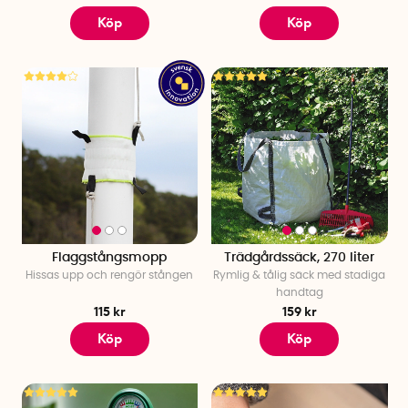
trädgårdsavfallet till miljöstationen.
Köp
Köp
Holkar till trädgården
Dessutom har vi
bihotell
,
ekorrmatare
,
fågelholk
och hus för
nyckelpigor
och
fjärilar!
Med ett insektshotell hjälper du våra
nyttiga insekter att hitta skydd och får samtidigt en levande
trädgård på köpet! Vi har även effektiva skrämmor som
håller getingar, möss och sorkar på avstånd. Vill du undvika
mygg rekommenderar vi
Thermacell myggskydd
som skapar
en myggfri zon på 20 kvm!
Smart bevattning till trädgården
Med våra smarta bevattningslösningar kan du se till att
Flaggstångsmopp
Trädgårdssäck, 270 liter
växterna får tillräckligt med vatten när du reser bort. Smart
Hissas upp och rengör stången
Rymlig & tålig säck med stadiga
att ha på varma sommardagar när växterna behöver
handtag
mycket vatten. Till exempel har vi flera varianter av
115 kr
159 kr
självbevattningar, både automatiska, solcellsdrivna och den
Köp
Köp
populära
självbevattningen för PET-flaskor
. Du hittar
dessutom en
expanderande trädgårdsslang
, en
bevattningspump för regnvattentunnan och en
vattensäck
för skottkärran
som är perfekt när du skall vattna större