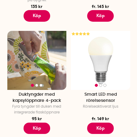
på dygnet
135 kr
fr. 145 kr
Köp
Köp
Duktyngder med
Smart LED med
kapsylöppnare 4-pack
rörelsesensor
Fyra tyngder till duken med
Rörelseaktiverat ljus
integrerade flasköppnare
95 kr
fr. 149 kr
Köp
Köp