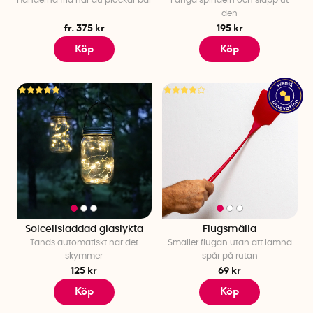
den
fr. 375 kr
195 kr
Köp
Köp
Solcellsladdad glaslykta
Flugsmälla
Tänds automatiskt när det
Smäller flugan utan att lämna
skymmer
spår på rutan
125 kr
69 kr
Köp
Köp