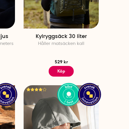
"-artiklar för att hitta dina
 så snart du testat dem – på så
jus
Kylryggsäck 30 liter
t" kan du vara säker på att
meters
Håller matsäcken kall
yller stränga krav på kvalitet
de för att hålla längre och
 du får mer värde för pengarna.
529 kr
Köp
köpa "Bäst i test"-produkter:
 ofta överlägsen kvalitet i
and kan ha ett högre pris, är de
r hållbara och presterar bättre
s och bedömts av oberoende
bild av deras förmåga.