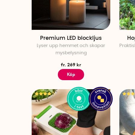
Premium LED blockljus
Ho
Lyser upp hemmet och skapar
Prakti
mysbelysning
fr. 269 kr
Köp