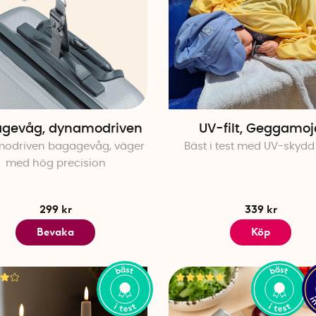
gevåg, dynamodriven
UV-filt, Geggamoj
odriven bagagevåg, väger
Bäst i test med UV-skydd
med hög precision
299 kr
339 kr
Bevaka
Köp