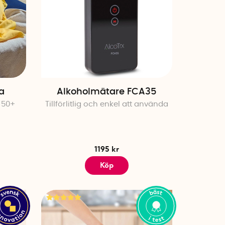
a
Alkoholmätare FCA35
 50+
Tillförlitlig och enkel att använda
1195 kr
Köp