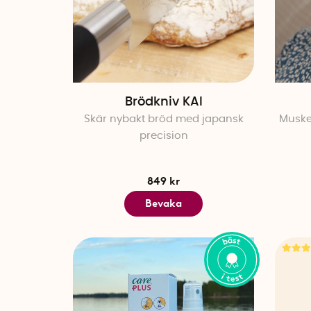
Brödkniv KAI
Skär nybakt bröd med japansk
Muske
precision
849 kr
Bevaka