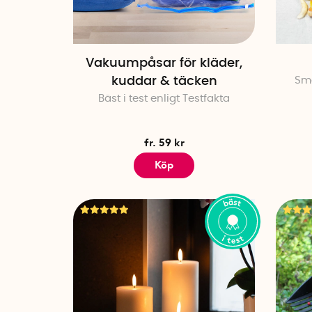
Vakuumpåsar för kläder,
kuddar & täcken
Sma
Bäst i test enligt Testfakta
fr. 59 kr
Köp