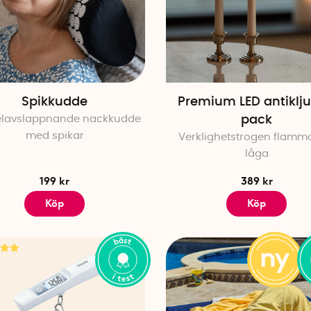
Utforska hela vårt utbud av testvinnande produkter hä
kan göra i din vardag. Oavsett vad du söker kan du vara
marknaden har att erbjuda – noga utvalt för att underl
Vad innebär bäst i test?
Spikkudde
Premium LED antiklju
Produkter som utsetts till bäst i test baseras på obero
lavslappnande nackkudde
pack
som rankat produkterna till de bästa inom sin kategori.
med spikar
Verklighetstrogen flam
låga
Vad är fördelen med svenska innovationer?
199 kr
389 kr
Svenska innovationer hos SmartaSaker är hållbara, av h
lösa vardagsproblem på ett smart och långsiktigt sätt.
Köp
Köp
Vilka typer av produkter har fått betyget bäst i 
I kategorin bäst i test hos SmartaSaker hittar du allt frå
förvaringslösningar och sällskapsspel.