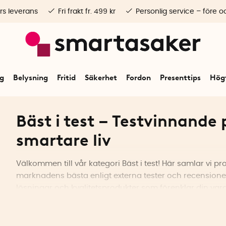
rs leverans
Fri frakt fr. 499 kr
Personlig service – före o
ng
Belysning
Fritid
Säkerhet
Fordon
Presenttips
Högt
Bäst i test – Testvinnande 
smartare liv
Välkommen till vår kategori Bäst i test! Här samlar vi 
marknadens bästa enligt externa tester och recensioner
lösningar och kvalitetsprodukter som förenklar din vard
praktiska köksredskap, smarta lösningar för friluftslivet
har noggrant valt ut produkter som fått utmärkelsen "bäst 
alltid får den bästa kvaliteten och funktionaliteten. Bäs