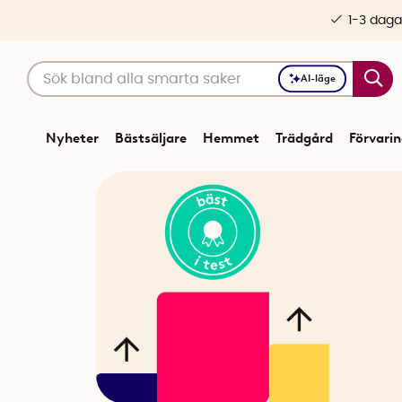
1-3 daga
AI-läge
Nyheter
Bästsäljare
Hemmet
Trädgård
Förvari