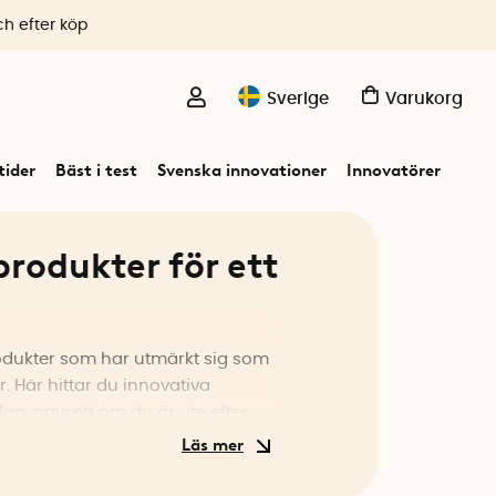
ch efter köp
Sverige
Varukorg
ider
Bäst i test
Svenska innovationer
Innovatörer
produkter för ett
produkter som har utmärkt sig som
. Här hittar du innovativa
ag, oavsett om du är ute efter
 eller bekväma resetillbehör. Vi
i test" för att säkerställa att du
t i test produkter har genomgått