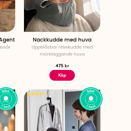
est"-kategori sparar du tid då du
iv och recensioner.
ra din förvaring med våra
 Agent
Nackkudde med huva
astående förmåga att spara
avsår
Uppblåsbar resekudde med
mörkläggande huva
en och hacka lök snabbt och
 marknadens bästa i flera tester.
475 kr
ukar med våra
Köp
 starka greppförmåga och
kudde med huva, som blivit
h utmärkta komfort under
 med vår praktiska hopfällbara
vare sin smarta design och