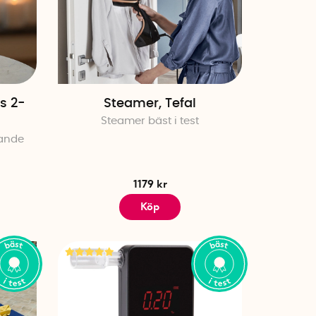
r nedan och upplev skillnaden de
 säker på att du får det bästa
ätta och förenkla vardagen.
s 2-
Steamer, Tefal
ende tester och undersökningar
Steamer bäst i test
mande
1179 kr
ög kvalitet och utvecklade för att
Köp
test?
n köksprodukter till smarta