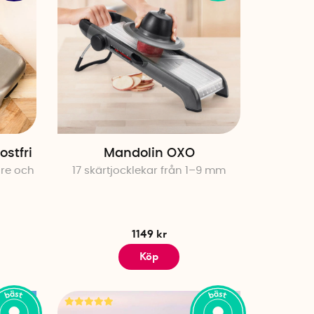
ostfri
Mandolin OXO
re och
17 skärtjocklekar från 1–9 mm
1149 kr
Köp