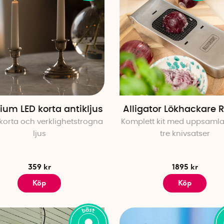
um LED korta antikljus
Alligator Lökhackare R
korta och verklighetstrogna
Komplett kit med uppsamla
ljus
tre knivsatser
359 kr
1895 kr
Köp
Köp