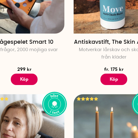
Tidseffektivitet – Genom att välja från vår "Bäst i t
inte behöver leta igenom dussintals olika alternat
Kundfavoriter
Vakuumpåsar för kläder, kuddar & täcken
–
optime
rågespelet Smart 10
Antiskavstift, The Skin
vakuumpåsar, som har hyllats i tester för sin en
frågor, 2000 möjliga svar
Motverkar lårskav och sk
utrymme och skydda dina textilier.
från kläder
Alligator Lökhackare Original
–
håll köksbänken r
effektivt med Alligator lökhackare, som utsetts till
299 kr
fr. 175 kr
Presenningsklämma
–
säkra presenningar och d
Köp
Köp
presenningsklämmor, som fått bäst i test för sin
hållbarhet.
Nackkudde med huva
–
res bekvämt med vår nack
testvinnare tack vare sin ergonomiska design oc
långresor.
Hopfällbar bärplockare
–
förenkla bärplockningen
bärplockare, som har utsetts till bäst i test tack 
funktionalitet.