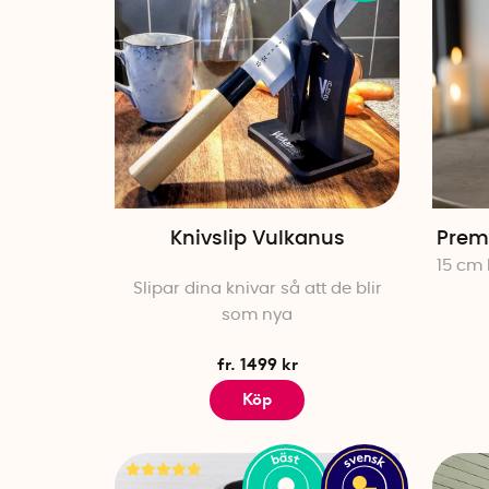
Knivslip Vulkanus
Premi
15 cm 
Slipar dina knivar så att de blir
som nya
fr. 1499 kr
Köp