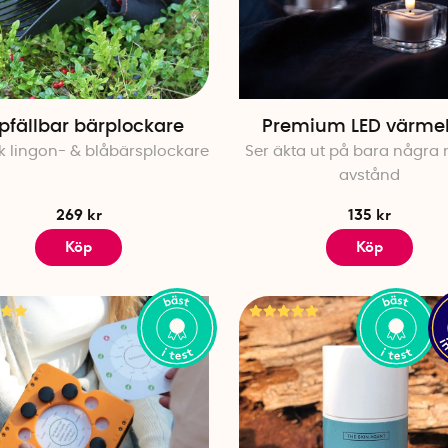
vidare och utforska vårt urval av topprankade "bäst i test
favoriter. Glöm inte heller att betygsätta alla produkter
sätt hjälper du även andra att hitta rätt!
Varför välja en "Bäst i test"-produkt?
pfällbar bärplockare
Premium LED värmel
När du väljer en produkt som blivit utsedd till "Bäst i tes
sk lingon- & blåbärsplockare
Ser äkta ut på bara några 
produkten genomgått omfattande tester och att den uppf
avstånd
och funktion. Dessutom är dessa produkter ofta utforma
prestera bättre än sina konkurrenter, vilket betyder att
269 kr
135 kr
Köp
Köp
Här är några anledningar till varför du bör överväga att 
Kvalitet – Produkter som utsetts till "Bäst i test" har
jämförelse med andra alternativ på marknaden.
Prisvärdhet – Även om "Bäst i test"-produkterna ibl
oftast ett bättre långsiktigt val eftersom de är me
över tid.
Oberoende recensioner – Produkterna har testat
experter, vilket säkerställer att du får en objektiv 