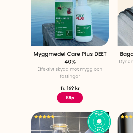
Myggmedel Care Plus DEET
Baga
40%
Dynam
Effektivt skydd mot mygg och
fästingar
fr. 169 kr
Köp