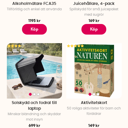
Alkoholmätare FCA35
Juicehållare, 4-pack
Tillförlitlig och enkel att använda
Spillskydd för små juicepaket
med sugrör
1195 kr
169 kr
Köp
Köp
Solskydd och fodral till
Aktivitetskort
laptop
50 roliga aktiviteter för barn och
föräldrar
Minskar bländning och skyddar
mot insyn
699 kr
149 kr