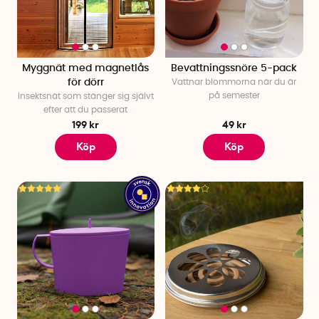
packa ner vår Thermacell för då slipper du myggen. Ifall det
regnar har vi flera roliga sällskapsspel som håller humöret
och semesterandan uppe.
Upptäck alla våra smarta saker till semestern på hemmaplan
Myggnät med magnetlås
Bevattningssnöre 5-pack
för dörr
Vattnar blommorna när du är
och lägg din beställning idag. Alltid snabba leveranser!
på semester
Insektsnät som stänger sig självt
efter att du passerat
199 kr
49 kr
Köp
Köp