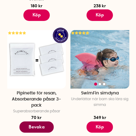
180 kr
238 kr
Köp
Köp
Pipinette för resan,
SwimFin simdyna
Absorberande påsar 3-
Underlättar när barn ska lära sig
simma
pack
Superabsorberande påsar
70 kr
349 kr
Bevaka
Köp