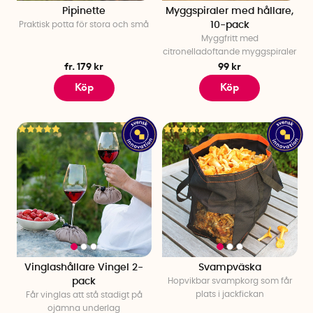
Pipinette
Myggspiraler med hållare,
Praktisk potta för stora och små
10-pack
Myggfritt med
citronelladoftande myggspiraler
fr. 179 kr
99 kr
Köp
Köp
Vinglashållare Vingel 2-
Svampväska
pack
Hopvikbar svampkorg som får
plats i jackfickan
Får vinglas att stå stadigt på
ojämna underlag