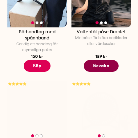
Bärhandtag med
Vattentät påse Droplet
spännband
Minipåse för blöta badkläder
eller värdesaker
Ger dig ett handtag för
otympliga paket
150 kr
189 kr
Köp
Bevaka