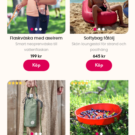
Flaskväska med axelrem
Softybag fåtölj
Smart neoprenväska till
Skön loungestol för strand och
vattenflaskan
poolhäng
199 kr
645 kr
Köp
Köp