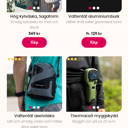
Hög kylväska, Sagaform
Vattentät aluminiumburk
Smidig kylväska för mat och
Håller små saker garanterat torra
dryck
349 kr
fr. 129 kr
Köp
Köp
Vattentät axelväska
Thermacell myggskydd
Lätt och smidig väska som håller
Myggfri zon på ca 20 kvm
dina saker torra