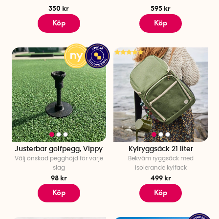
350 kr
595 kr
Köp
Köp
Justerbar golfpegg, Vippy
Kylryggsäck 21 liter
Välj önskad pegghöjd för varje
Bekväm ryggsäck med
slag
isolerande kylfack
98 kr
499 kr
Köp
Köp