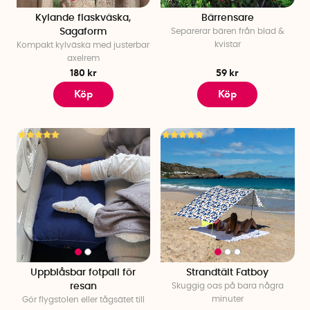
Kylande flaskväska,
Bärrensare
Sagaform
Separerar bären från blad &
kvistar
Kompakt kylväska med justerbar
axelrem
180 kr
59 kr
Köp
Köp
Uppblåsbar fotpall för
Strandtält Fatboy
resan
Skuggig oas på bara några
minuter
Gör flygstolen eller tågsätet till