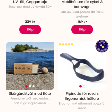
UV-filt, Geggamoja
Mobilhållare för cykel &
Bäst i test med UV-skydd 50+
barnvagn
Lätt att fästa, passar de flesta
telefoner
339 kr
189 kr
Köp
Köp
Skärgårdstvål med flöte
Pipinette för resan,
Premium-tvål med endast
Ergonomisk hållare
naturliga ingredienser
Ergonomiskt utformad potta för
resan