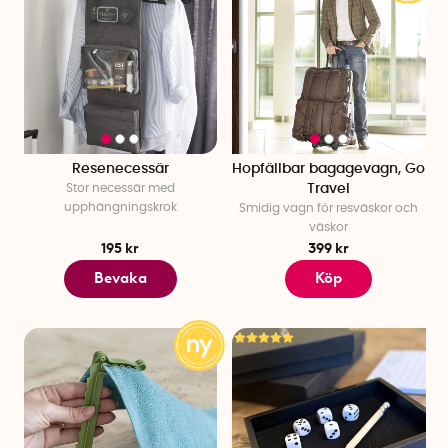
Resenecessär
Hopfällbar bagagevagn, Go
Stor necessär med
Travel
upphängningskrok
Smidig vagn för resväskor och
väskor
195 kr
399 kr
Bevaka
Köp