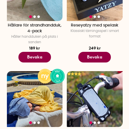
Hållare för strandhandduk,
Reseyatzy med spelask
4-pack
Klassiskt tärningsspel i smart
format
Håller handduken på plats i
sanden
189 kr
249 kr
Bevaka
Bevaka