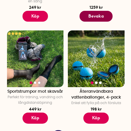
en säng
249 kr
1259 kr
Köp
Bevaka
Sportstrumpor mot skavsår
Återanvändbara
Perfekt för träning, vandring och
vattenballonger, 4-pack
långdistanslöpning
Enkel att fylla på och försluta
449 kr
198 kr
Köp
Köp