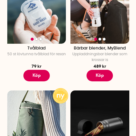
Tvålblad
Bärbar blender, MyBlend
50 st lövtunna tvålblad för resan
Uppladdningsbar blender som
krossar is
79 kr
489 kr
Köp
Köp