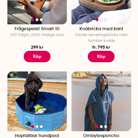
Frågespelet Smart 10
Knäbricka med kant
200 frågor, 2000 möjliga svar
Vacker serveringsbricka med
formbar kudde
299 kr
fr. 795 kr
Köp
Köp
Hopfällbar hundpool
Ombytesponcho