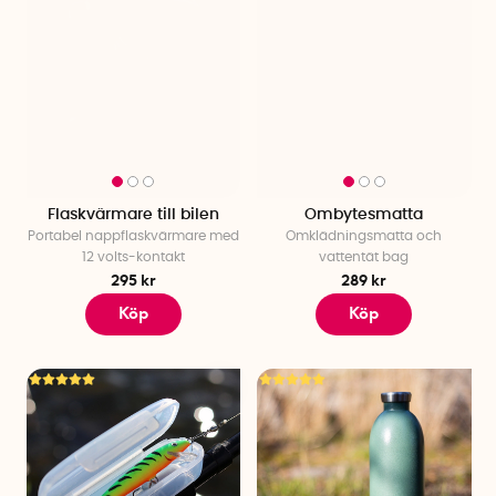
Flaskvärmare till bilen
Ombytesmatta
Portabel nappflaskvärmare med
Omklädningsmatta och
12 volts-kontakt
vattentät bag
295 kr
289 kr
Köp
Köp