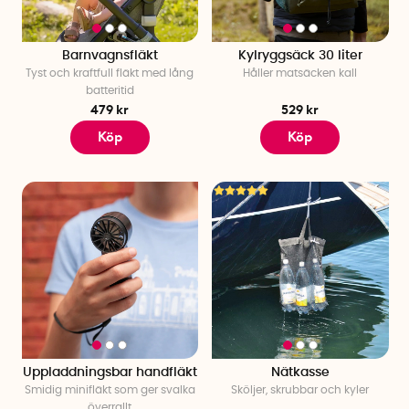
Barnvagnsfläkt
Kylryggsäck 30 liter
Tyst och kraftfull fläkt med lång
Håller matsäcken kall
batteritid
479 kr
529 kr
Köp
Köp
Uppladdningsbar handfläkt
Nätkasse
Smidig minifläkt som ger svalka
Sköljer, skrubbar och kyler
överrallt