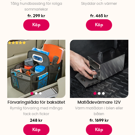
Tålig hundbassäng för roliga
Skyddar och värmer
sommarlekar
fr. 299 kr
fr. 465 kr
Köp
Köp
Förvaringslåda för baksätet
Matlådevärmare 12V
Rymlig förvaring med många
Värm matlådan i bilen eller
fack och fickor
båten
248 kr
fr. 1699 kr
Köp
Köp