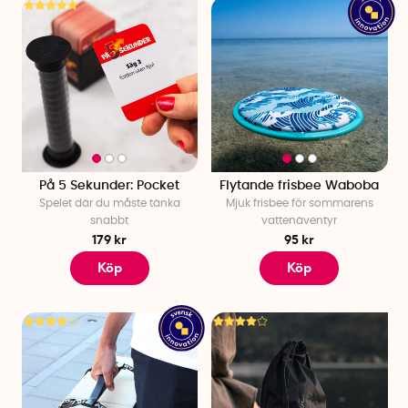
På 5 Sekunder: Pocket
Flytande frisbee Waboba
Spelet där du måste tänka
Mjuk frisbee för sommarens
snabbt
vattenäventyr
179 kr
95 kr
Köp
Köp