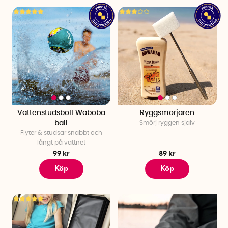
Vattenstudsboll Waboba
Ryggsmörjaren
ball
Smörj ryggen själv
Flyter & studsar snabbt och
långt på vattnet
99 kr
89 kr
Köp
Köp