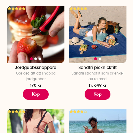
Jordgubbssnoppare
Sandfri picknickfilt
Gör det lätt att snoppa
Sandfri strandfilt som är enkel
jordgubbar
att ta med
170 kr
fr. 649 kr
Köp
Köp