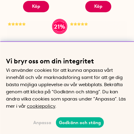
Köp
Köp
21%
Vi bryr oss om din integritet
Vi använder cookies för att kunna anpassa vårt
innehåll och vår marknadsföring samt för att ge dig
Cykelskydd Velosock
Hopfällbar skrinda
bästa möjliga upplevelse av vår webbplats.
Bekräfta
Skyddar inredningen när du bär
Rymlig transportvagn som klarar
genom att klicka på “Godkänn och stäng”. Du kan
in cykeln
75 kg
ändra vilka cookies som sparas under ”Anpassa”.
Läs
515 kr
649 kr
1299 kr
mer i vår
cookiepolicy
.
Köp
Bevaka
Anpassa
Godkänn och stäng