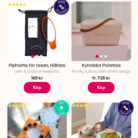
Pipinette för resan, Hållare
Kylväska Polarbox
Liten & praktisk resepotta
Rymlig kylbox med stilren design
165 kr
fr. 725 kr
Köp
Köp