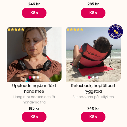
249 kr
285 kr
Köp
Köp
Uppladdningsbar fläkt
Relaxback, hopfällbart
handsfree
ryggstöd
Häng runt nacken och få
Sitt bekvämt på utflykten
händerna fria
185 kr
740 kr
Köp
Köp