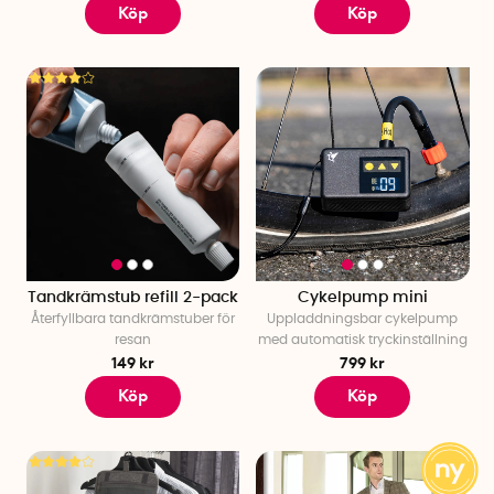
Köp
Köp
Tandkrämstub refill 2-pack
Cykelpump mini
Återfyllbara tandkrämstuber för
Uppladdningsbar cykelpump
resan
med automatisk tryckinställning
149 kr
799 kr
Köp
Köp