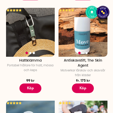
Hattklämma
Antiskavstift, The Skin
Portabel hållare för hatt, mössa
Agent
och keps
Motverkar lårskav och skavsår
från kläder
99 kr
fr. 175 kr
Köp
Köp