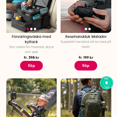
Förvaringsväska med
Resehandduk Matador
kylfack
Superlätt handduk att ta med på
resan
Stor väska för matsäck, dryck
och spel
fr. 398 kr
fr. 199 kr
Köp
Köp