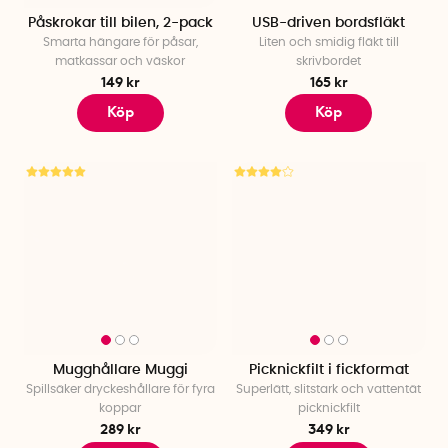
Påskrokar till bilen, 2-pack
USB-driven bordsfläkt
Smarta hängare för påsar,
Liten och smidig fläkt till
matkassar och väskor
skrivbordet
149 kr
165 kr
Köp
Köp
Mugghållare Muggi
Picknickfilt i fickformat
Spillsäker dryckeshållare för fyra
Superlätt, slitstark och vattentät
koppar
picknickfilt
289 kr
349 kr