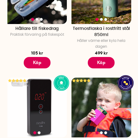
Hållare till fiskedrag
Termosflaska i rostfritt stål
Praktisk förvaring på fiskespöt
850ml
Håller värme eller kyla hela
dagen
105 kr
499 kr
Köp
Köp