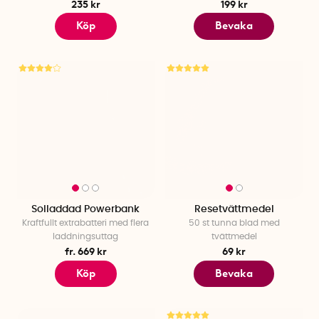
235 kr
199 kr
Köp
Bevaka
Solladdad Powerbank
Resetvättmedel
Kraftfullt extrabatteri med flera
50 st tunna blad med
laddningsuttag
tvättmedel
fr. 669 kr
69 kr
Köp
Bevaka