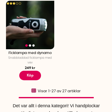
Ficklampa med dynamo
Snabbladdad ficklampa med
vev
249 kr
Köp
Visar
1-27
av
27
artiklar
Det var allt i denna kategori! Vi handplockar