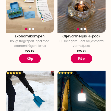
Ekonomikampen
Oljevärmeljus 4-pack
Roligt frågesport-spel med
Ljusbringare - det miljösmarta
ekonomifrågor i fokus
värmeljuset
199 kr
125 kr
Köp
Köp