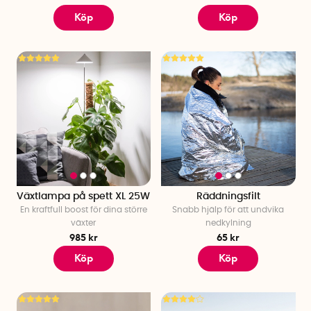
Köp
Köp
Växtlampa på spett XL 25W
Räddningsfilt
En kraftfull boost för dina större
Snabb hjälp för att undvika
växter
nedkylning
985 kr
65 kr
Köp
Köp