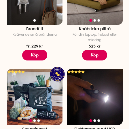
Brandfilt
Knäbricka pilträ
Kväver de små bränderna
För din laptop, frukost eller
middag
fr. 229 kr
525 kr
Köp
Köp