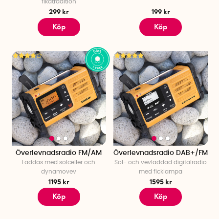
fikatradition
299 kr
199 kr
Köp
Köp
Överlevnadsradio FM/AM
Överlevnadsradio DAB+/FM
Laddas med solceller och
Sol- och vevladdad digitalradio
dynamovev
med ficklampa
1195 kr
1595 kr
Köp
Köp