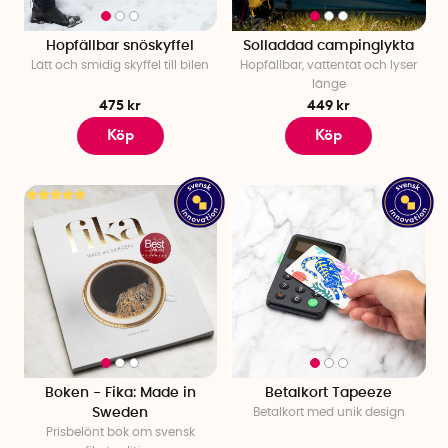
Hopfällbar snöskyffel
Solladdad campinglykta
Lätt och smidig skyffel till bilen
Hopfällbar, vattentät och lyser
länge
475 kr
449 kr
Köp
Köp
Boken - Fika: Made in
Betalkort Tapeeze
Sweden
Betalkort med unik design
Prisbelönt bok om svensk