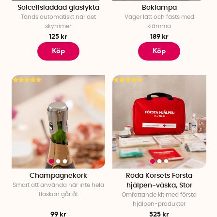
Solcellsladdad glaslykta
Boklampa
Tänds automatiskt när det
Väger lätt och fästs med
skymmer
klämma
125 kr
189 kr
Köp
Köp
Champagnekork
Röda Korsets Första
Smart att använda när inte hela
hjälpen-väska, Stor
flaskan går åt
Omfattande kit med första
hjälpen-produkter
99 kr
525 kr