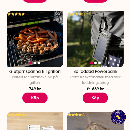
Gjutjärnspanna till grillen
Solladdad Powerbank
Perfekt för pizzabakning på
Kraftfullt extrabatteri med flera
grillen
laddningsuttag
749 kr
fr. 669 kr
Köp
Köp