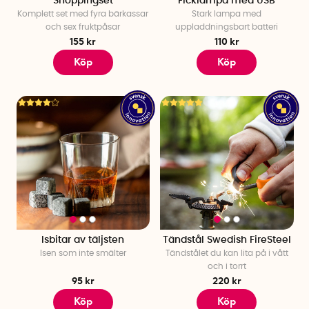
Shoppingset
Ficklampa med USB
Komplett set med fyra bärkassar
Stark lampa med
och sex fruktpåsar
uppladdningsbart batteri
155 kr
110 kr
Köp
Köp
Isbitar av täljsten
Tändstål Swedish FireSteel
Isen som inte smälter
Tändstålet du kan lita på i vått
och i torrt
95 kr
220 kr
Köp
Köp