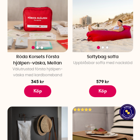
Röda Korsets Första
Softybag soffa
hjälpen-väska, Mellan
Uppblåsbar soffa med nackstöd
Välutrustad första hjälpen-
väska med kardborreband
345 kr
579 kr
Köp
Köp