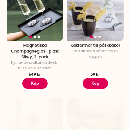
Magnetiska
Kakformar till påskkakor
Champagneglas i plast
Fina att sätta på kanten av
koppen
Silwy, 2-pack
Njut av en svalkande dryck i
husbilen eller båten
649 kr
59 kr
Köp
Köp