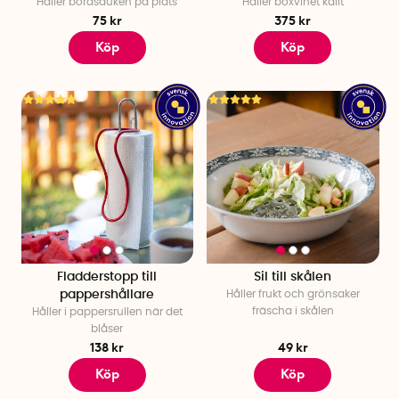
Håller bordsduken på plats
Håller boxvinet kallt
75 kr
375 kr
Köp
Köp
Fladderstopp till
Sil till skålen
pappershållare
Håller frukt och grönsaker
fräscha i skålen
Håller i pappersrullen när det
blåser
138 kr
49 kr
Köp
Köp