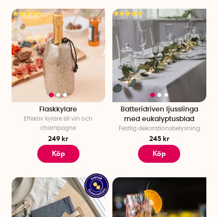
Flaskkylare
Batteridriven ljusslinga
Effektiv kylare till vin och
med eukalyptusblad
champagne
Festlig dekorationsbelysning
249 kr
245 kr
Köp
Köp