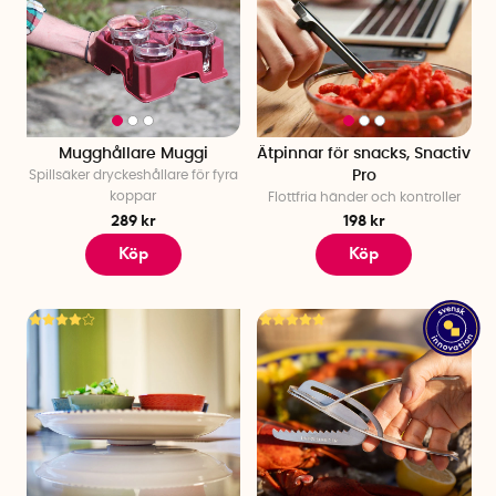
Mugghållare Muggi
Ätpinnar för snacks, Snactiv
Spillsäker dryckeshållare för fyra
Pro
koppar
Flottfria händer och kontroller
289 kr
198 kr
Köp
Köp