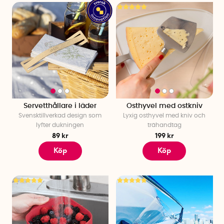
Servetthållare i läder
Osthyvel med ostkniv
Svensktillverkad design som
Lyxig osthyvel med kniv och
lyfter dukningen
trähandtag
89 kr
199 kr
Köp
Köp