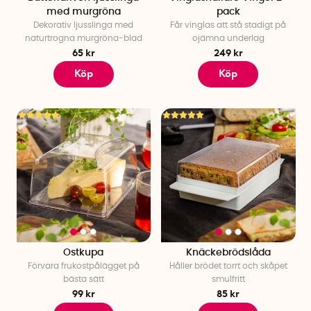
med murgröna
pack
Dekorativ ljusslinga med
Får vinglas att stå stadigt på
naturtrogna murgröna-blad
ojämna underlag
65 kr
249 kr
Köp
Köp
Ostkupa
Knäckebrödslåda
Förvara frukostpålägget på
Håller brödet torrt och skåpet
bästa sätt
smulfritt
99 kr
85 kr