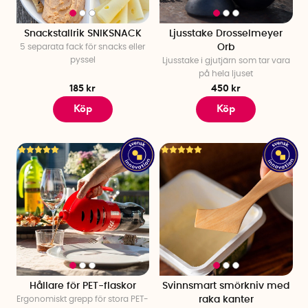
Snackstallrik SNIKSNACK
Ljusstake Drosselmeyer
5 separata fack för snacks eller
Orb
pyssel
Ljusstake i gjutjärn som tar vara
på hela ljuset
185 kr
450 kr
Köp
Köp
Hållare för PET-flaskor
Svinnsmart smörkniv med
Ergonomiskt grepp för stora PET-
raka kanter