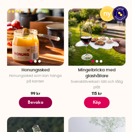
Honungssked
Mingelbricka med
Honungssked som kan hänga
glashållare
på kanten
Svensktillverkad i lätt och tålig
plåt
99 kr
115 kr
Bevaka
Köp