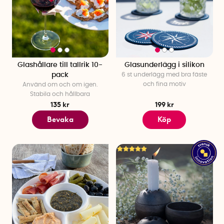
Glashållare till tallrik 10-
Glasunderlägg i silikon
pack
6 st underlägg med bra fäste
och fina motiv
Använd om och om igen.
Stabila och hållbara
135 kr
199 kr
Bevaka
Köp