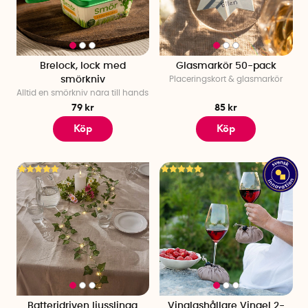
Brelock, lock med
Glasmarkör 50-pack
smörkniv
Placeringskort & glasmarkör
Alltid en smörkniv nära till hands
79 kr
85 kr
Köp
Köp
Batteridriven ljusslinga
Vinglashållare Vingel 2-