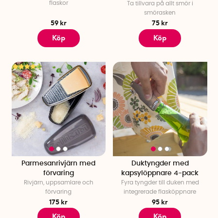
flaskor
Ta tillvara på allt smör i
smörasken
59 kr
75 kr
Köp
Köp
Parmesanrivjärn med
Duktyngder med
förvaring
kapsylöppnare 4-pack
Rivjärn, uppsamlare och
Fyra tyngder till duken med
förvaring
integrerade flasköppnare
175 kr
95 kr
Köp
Köp