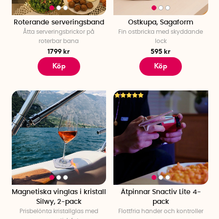
Roterande serveringsband
Ostkupa, Sagaform
Åtta serveringsbrickor på
Fin ostbricka med skyddande
roterbar bana
lock
1799 kr
595 kr
Köp
Köp
Magnetiska vinglas i kristall
Ätpinnar Snactiv Lite 4-
Silwy, 2-pack
pack
Prisbelönta kristallglas med
Flottfria händer och kontroller