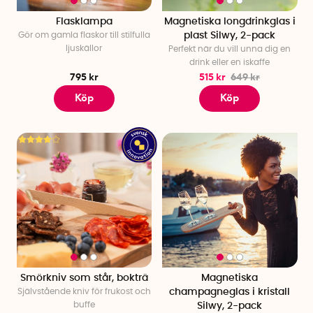
Flasklampa
Magnetiska longdrinkglas i
Gör om gamla flaskor till stilfulla
plast Silwy, 2-pack
ljuskällor
Perfekt när du vill unna dig en
drink eller en iskaffe
795 kr
515 kr
649 kr
Köp
Köp
Smörkniv som står, bokträ
Magnetiska
Självstående kniv för frukost och
champagneglas i kristall
buffe
Silwy, 2-pack