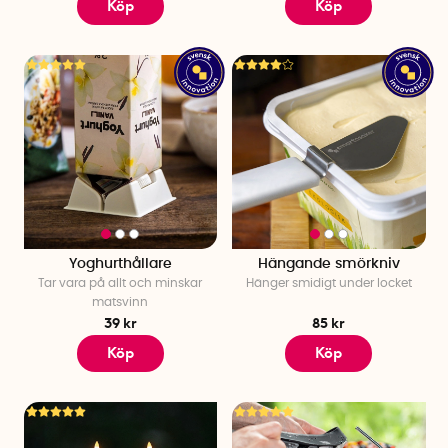
Köp
Köp
Yoghurthållare
Hängande smörkniv
Tar vara på allt och minskar
Hänger smidigt under locket
matsvinn
39 kr
85 kr
Köp
Köp