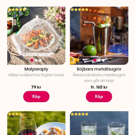
Matparaply
Böjbara metallsugrör
Håller ovälkomna flygfän borta
Återanvändbara metallsugrör
som går att böja
79 kr
fr. 165 kr
Köp
Köp