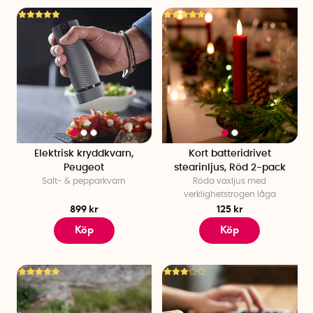
Elektrisk kryddkvarn,
Kort batteridrivet
Peugeot
stearinljus, Röd 2-pack
Salt- & pepparkvarn
Röda vaxljus med
verklighetstrogen låga
899 kr
125 kr
Köp
Köp