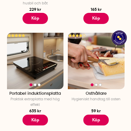
husbil och båt
229 kr
165 kr
Köp
Köp
Portabel induktionsplatta
Osthållare
Praktisk extraplatta med hög
Hygieniskt handtag till osten
effekt
635 kr
59 kr
Köp
Köp