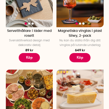
Servetthållare i läder med
Magnetiska vinglas i plast
rosett
Silwy, 2-pack
Svensktillverkad design med
Nu kan du ställa ifrån dig ditt
dekorativ detalj
vinglas på lutande underlag
89 kr
649 kr
Köp
Köp