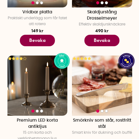
Vridbar platta
Skaldjurstång
Praktiskt underlägg som får fatet
Drosselmeyer
att rotera
Effektiv skaldjursknäckare
149 kr
490 kr
Bevaka
Bevaka
Premium LED korta
Smörkniv som står, rostfritt
antikljus
stål
15 cm korta och
Smart kniv för dukning och buffé
verklighetstrogna ljus