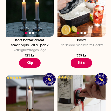
Kort batteridrivet
Isbox
stearinljus, Vit 2-pack
Stor islåda med isform i locket
Verklighetstrogen låga
125 kr
339 kr
Köp
Köp