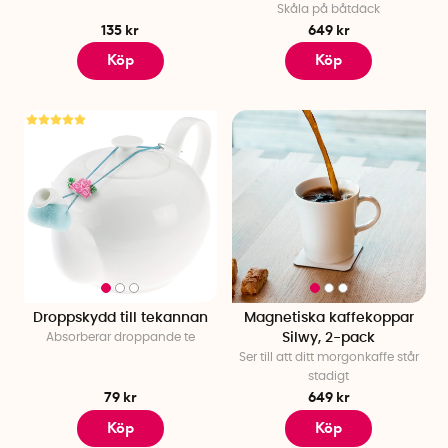
Skåla på båtdäck
135 kr
649 kr
Köp
Köp
Droppskydd till tekannan
Magnetiska kaffekoppar
Absorberar droppande te
Silwy, 2-pack
Ser till att ditt morgonkaffe står
stadigt
79 kr
649 kr
Köp
Köp