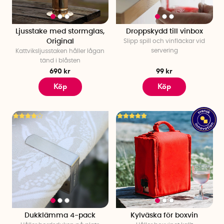
Ljusstake med stormglas,
Droppskydd till vinbox
Original
Slipp spill och vinfläckar vid
servering
Kattviksljusstaken håller lågan
tänd i blåsten
690 kr
99 kr
Köp
Köp
Dukklämma 4-pack
Kylväska för boxvin