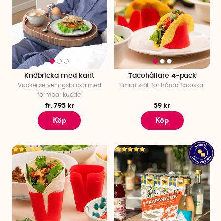
Knäbricka med kant
Tacohållare 4-pack
Vacker serveringsbricka med
Smart ställ för hårda tacoskal
formbar kudde
fr. 795 kr
59 kr
Köp
Köp