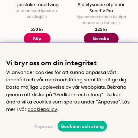
Ljusstake med tving
Självlysande ätpinnar
Lättmonterad ljusstake i
Snactiv Pro
smidesjärn
Njut av snacks utan flottiga
händer och kontroller
550 kr
225 kr
Köp
Bevaka
Visar
1-74
av
74
artiklar
Vi bryr oss om din integritet
Vi använder cookies för att kunna anpassa vårt
Det var allt i denna kategori! Vi handplockar
innehåll och vår marknadsföring samt för att ge dig
ständigt nya saker, kom tillbaka snart.
bästa möjliga upplevelse av vår webbplats.
Bekräfta
genom att klicka på “Godkänn och stäng”. Du kan
ändra vilka cookies som sparas under ”Anpassa”.
Läs
mer i vår
cookiepolicy
.
Anpassa
Godkänn och stäng
Kundtjänst