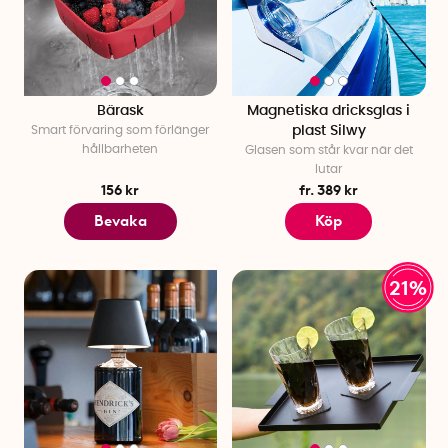
Bärask
Magnetiska dricksglas i
Smart förvaring som förlänger
plast Silwy
hållbarheten
Glasen som står kvar när det
lutar
156 kr
fr. 389 kr
Bevaka
Köp
21%