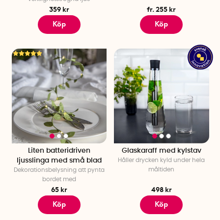
359 kr
fr. 255 kr
Köp
Köp
Liten batteridriven
Glaskaraff med kylstav
ljusslinga med små blad
Håller drycken kyld under hela
måltiden
Dekorationsbelysning att pynta
bordet med
65 kr
498 kr
Köp
Köp