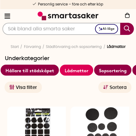
Personlig service – före och efter köp
AI-läge
Start
Förvaring
Städförvaring och sopsortering
Lådmattor
Underkategorier
Hållare till städskåpet
Lådmattor
Sopsortering
Visa filter
Sortera