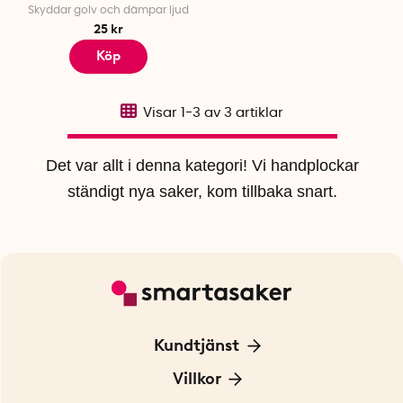
Skyddar golv och dämpar ljud
25 kr
Köp
Visar
1-3
av
3
artiklar
Det var allt i denna kategori! Vi handplockar
ständigt nya saker, kom tillbaka snart.
Kundtjänst
Kontakta oss
Villkor