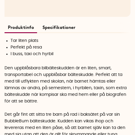
Produktinfo
Specifikationer
Tar liten plats
Perfekt på resa
I buss, taxi och hyrbil
Den uppblåsbara bilbälteskudden är en liten, smart,
transportabel och uppblåsbar bälteskudde. Perfekt att ta
med till utflykten med skolan, när barnet hämtas eller
lämnas av andra, på semestern, i hyrbilen, taxin, som extra
bälteskudde när kompisar ska med hem eller på biografen
för att se bättre.
Det går fint att sitta tre barn på rad i baksätet på var sin
BubbleBum bälteskudde. Kudden kan vikas ihop och
levereras med en liten påse, så att barnet själv kan ta den
med sig utan att den är allt för skrymmande eller tung.