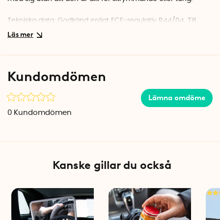
Tekniska data: Godkänd enligt ECE-regulativ R44/04. Till
barn i åldern 4 -11 år / 15-36 kg / 1.35 meter. Får endast
användas tillsammans med en 3-punkts vuxensele som är
godkänd enligt ECE-regler. Bruksanvisning bifogas i
bilkuddens emballage.
Kundomdömen
Mått när Bubblebum är uppblåst: 33 cm x 33 cm x 11.5 cm
Lämna omdöme
0
Kundomdömen
Kanske gillar du också