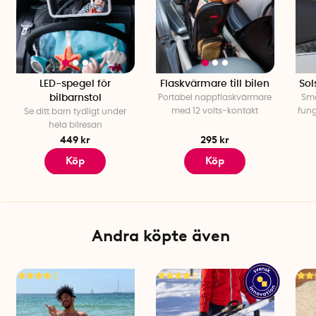
LED-spegel för
Flaskvärmare till bilen
Sol
bilbarnstol
Portabel nappflaskvärmare
Sma
med 12 volts-kontakt
fung
Se ditt barn tydligt under
hela bilresan
449 kr
295 kr
Köp
Köp
Andra köpte även