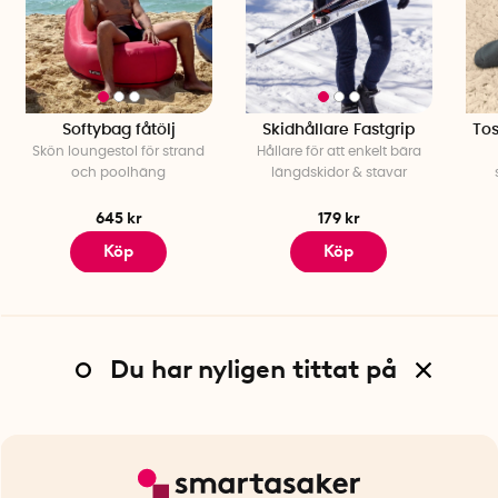
Softybag fåtölj
Skidhållare Fastgrip
To
Skön loungestol för strand
Hållare för att enkelt bära
och poolhäng
längdskidor & stavar
645 kr
179 kr
Köp
Köp
Du har nyligen tittat på