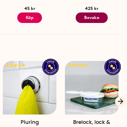
45 kr
425 kr
Köp
Bevaka
Pluring
Brelock, lock &