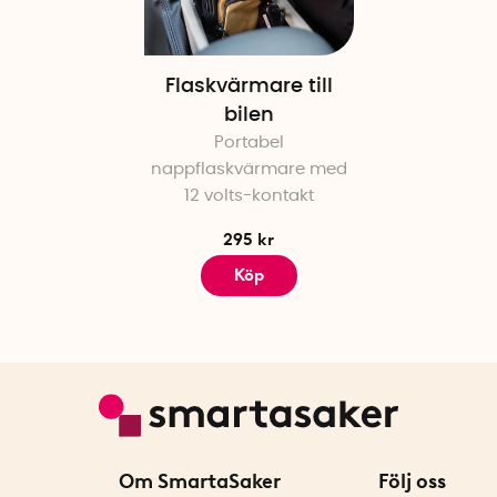
Flaskvärmare till
bilen
Portabel
nappflaskvärmare med
12 volts-kontakt
295 kr
Köp
Om SmartaSaker
Följ oss