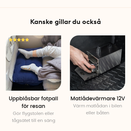
värmeelementet för att enkl
Material: Nylon
Kanske gillar du också
Strömsladd: 50 cm
Kontakt: 12V
Utvändigt mått: 24,5 cm höjd
Mått invändigt: ca 23 cm, ca
Mått värmeelement: Höjd 15
Uppblåsbar fotpall
Matlådevärmare 12V
för resan
Värm matlådan i bilen
eller båten
Gör flygstolen eller
tågsätet till en säng