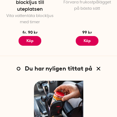
blockljus till
Förvara frukostpålägget
på bästa sätt
uteplatsen
Vita vattentäta blockljus
med timer
fr. 90 kr
99 kr
Köp
Köp
Du har nyligen tittat på