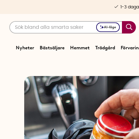
1-3 daga
AI-läge
Nyheter
Bästsäljare
Hemmet
Trädgård
Förvari