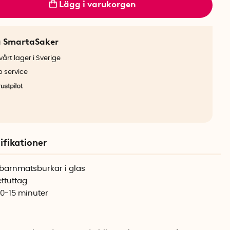
Lägg i varukorgen
a SmartaSaker
årt lager i Sverige
b service
ifikationer
barnmatsburkar i glas
ettuttag
10-15 minuter