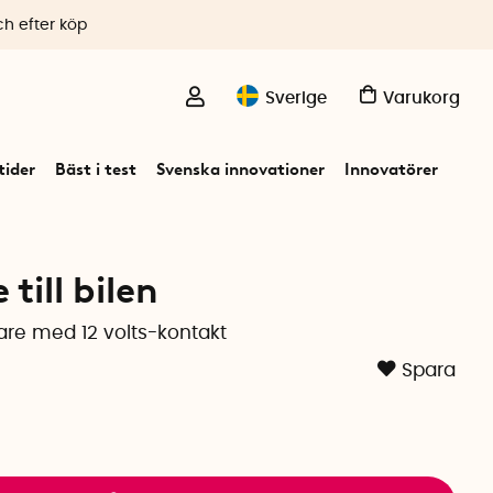
ch efter köp
Sverige
Varukorg
ider
Bäst i test
Svenska innovationer
Innovatörer
till bilen
re med 12 volts-kontakt
Spara