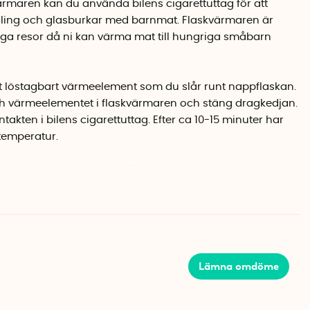
rmaren kan du använda bilens cigarettuttag för att
ling och glasburkar med barnmat. Flaskvärmaren är
nga resor då ni kan värma mat till hungriga småbarn
tt löstagbart värmeelement som du slår runt nappflaskan.
h värmeelementet i flaskvärmaren och stäng dragkedjan.
takten i bilens cigarettuttag. Efter ca 10-15 minuter har
 temperatur.
 sitter en liten nätficka på ena sidan som du kan förvara
. I det lilla blixtlåsförsedda facket på andra sidan
ch 12V kontakten. Flaskvärmaren har även ett handtag
baksidan som du kan använda för att hänga fast
Lämna omdöme
 med de allra flesta nappflaskor av standardstorlek
s. Flaskvärmaren är vattentät, värmebeständig och har
kydd. Om du behöver rengöra flaskvärmaren kan du ta ut