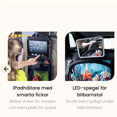
iPadhållare med
LED-spegel för
smarta fickor
bilbarnstol
Bättre vinkel för nacken
Se ditt barn tydligt under
och extra plats för prylar
hela bilresan