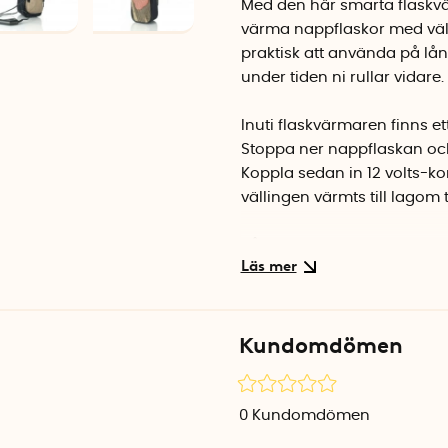
Med den här smarta flaskvä
värma nappflaskor med väl
praktisk att använda på lå
under tiden ni rullar vidare.
Inuti flaskvärmaren finns e
Stoppa ner nappflaskan oc
Koppla sedan in 12 volts-kon
vällingen värmts till lagom
På utsidan av flaskvärmaren
nappar och andra småsaker i
förvarar du strömsladden o
och ett kardborreband på 
Kundomdömen
flaskhållaren.
Flaskvärmaren kan användas
samt barnmatsburkar av gla
0
Kundomdömen
ett inbyggt överhettningss