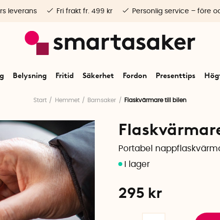
rs leverans
Fri frakt fr. 499 kr
Personlig service – före o
ng
Belysning
Fritid
Säkerhet
Fordon
Presenttips
Högt
Start
Hemmet
Barnsaker
Flaskvärmare till bilen
Flaskvärmare 
Portabel nappflaskvärma
295
kr