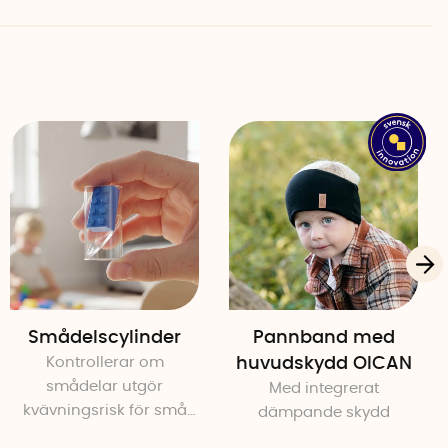
are kunna torka rent med en fuktig trasa.
, 8 cm bred, 11 cm djup.
 7,5 cm i diameter.
,5 cm x bredd 26,5 cm, diameter ca 7,5 cm
Smådelscylinder
Pannband med
Kontrollerar om
huvudskydd OICAN
smådelar utgör
Med integrerat
kvävningsrisk för små
dämpande skydd
barn