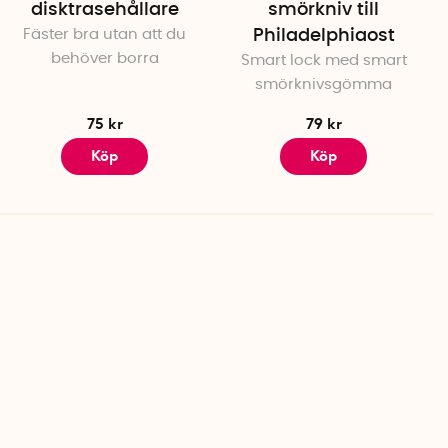
disktrasehållare
smörkniv till
Fäster bra utan att du
Philadelphiaost
behöver borra
Smart lock
med smart
smörknivsgömma
75 kr
79 kr
Köp
Köp