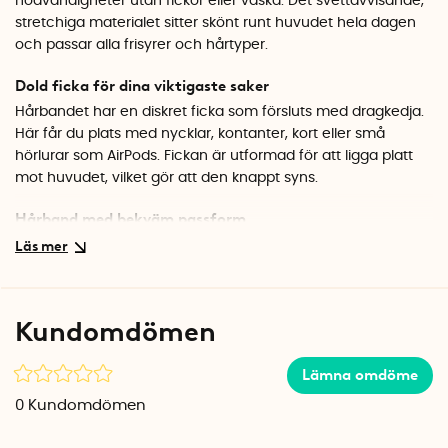
nödvändigheter utan fickor eller väska. Det svettavvisande,
stretchiga materialet sitter skönt runt huvudet hela dagen
och passar alla frisyrer och hårtyper.
Dold ficka för dina viktigaste saker
Hårbandet har en diskret ficka som försluts med dragkedja.
Här får du plats med nycklar, kontanter, kort eller små
hörlurar som AirPods. Fickan är utformad för att ligga platt
mot huvudet, vilket gör att den knappt syns.
Hårband med bekväm passform
Hårbandet passar lika bra oavsett om du har håret uppsatt i
hästsvans, knut eller låter det vara utsläppt.
Material som andas och håller formen
Kundomdömen
Hårbandet är tillverkat i ett högkvalitativt, svettavvisande tyg
som håller dig torr även under svettiga pass – perfekt för allt
Lämna omdöme
från löpning till gymmet. Materialet är stretchigt, slitstarkt
och behagligt mot huden.
0
Kundomdömen
Tvättråd