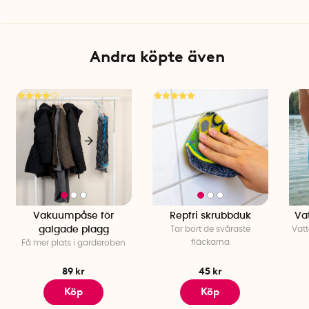
Andra köpte även
Vakuumpåse för
Repfri skrubbduk
Va
galgade plagg
Tar bort de svåraste
Vat
fläckarna
Få mer plats i garderoben
89 kr
45 kr
Köp
Köp