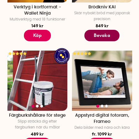
Verktyg i kortformat -
Brödkniv KAI
Wallet Ninja
Skär nybakt bröd med japansk
precision
Multiverktyg med 18 funktioner
149 kr
849 kr
Köp
Bevaka
Färgburkshållare för stege
Appstyrd digital fotoram,
Slipp sträcka dig efter
Frameo
färgburken när du målar
Dela bilder med nära och kära
489 kr
fr. 1099 kr