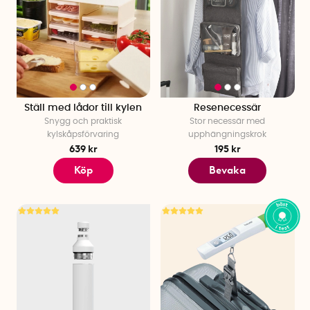
Ställ med lådor till kylen
Resenecessär
Snygg och praktisk
Stor necessär med
kylskåpsförvaring
upphängningskrok
639 kr
195 kr
Köp
Bevaka