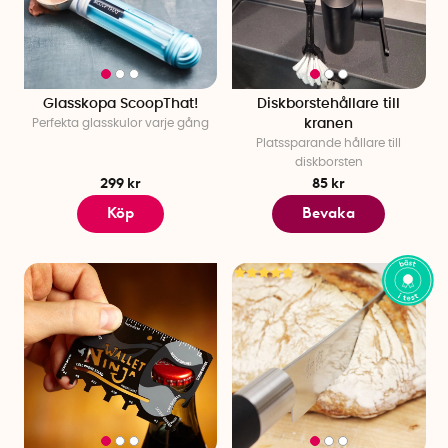
Glasskopa ScoopThat!
Diskborstehållare till
Perfekta glasskulor varje gång
kranen
Platssparande hållare till
diskborsten
299 kr
85 kr
Köp
Bevaka