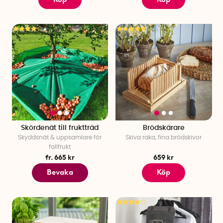
Skördenät till fruktträd
Brödskärare
Skyddsnät & uppsamlare för
Skiva raka, fina brödskivor
fallfrukt
fr. 665 kr
659 kr
Bevaka
Köp