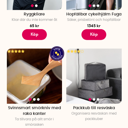
Ryggkliare
Hopfällbar cykelhjälm Fuga
Kliar där du inte kommer åt
Säker, prisbelönt och hopfällbar
65 kr
1345 kr
Köp
Köp
Svinnsmart smörkniv med
Packkub till resväska
raka kanter
Organisera resväskan med
packkuber
Ta tillvara på allt smör i
smörasken