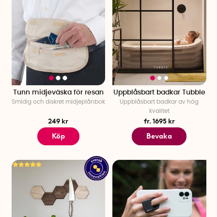
Tunn midjeväska för resan
Uppblåsbart badkar Tubble
Smidig och diskret midjeplånbok
Uppblåsbart badkar av hög
kvalitet
249 kr
fr. 1695 kr
Köp
Bevaka