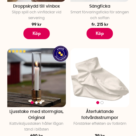
Droppskydd till vinbox
Sängficka
Slipp spill och vinfläckar vid
Smart förvaringsficka för sängen
servering
och soffan
99 kr
fr. 215 kr
Köp
Köp
Ljusstake med stormglas,
Återfuktande
Original
fotvårdsstrumpor
Kattviksljusstaken håller lågan
Förstärker effekten av fotkräm
tänd i blåsten
690 kr
39 kr