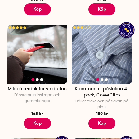
Köp
Köp
Mikrofiberduk för vindrutan
Klämmor till påslakan 4-
Fönsterputs, isskrapa och
pack, CoverClips
gummiskrapa
Håller täcke och påslakan på
plats
165 kr
189 kr
Köp
Köp