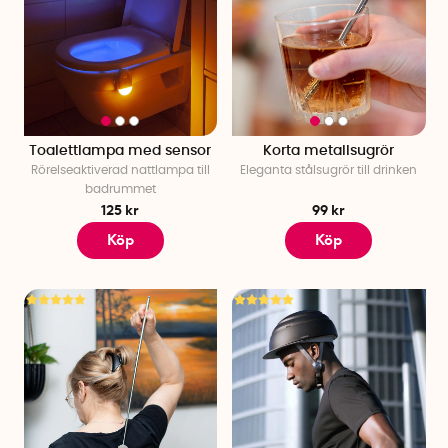
Toalettlampa med sensor
Korta metallsugrör
Rörelseaktiverad nattlampa till
Eleganta stålsugrör till drinken
badrummet
125 kr
99 kr
Köp
Köp