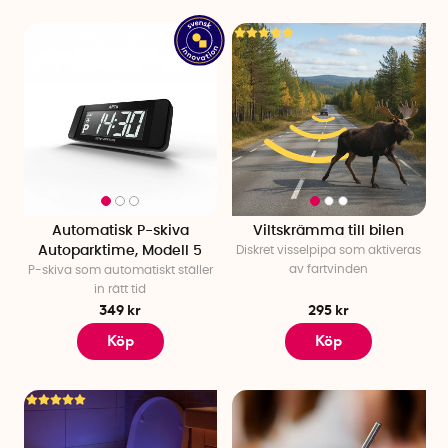
Automatisk P-skiva
Viltskrämma till bilen
Autoparktime, Modell 5
Diskret visselpipa som aktiveras
av fartvinden
P-skiva som automatiskt ställer
in rätt tid
349 kr
295 kr
Köp
Köp