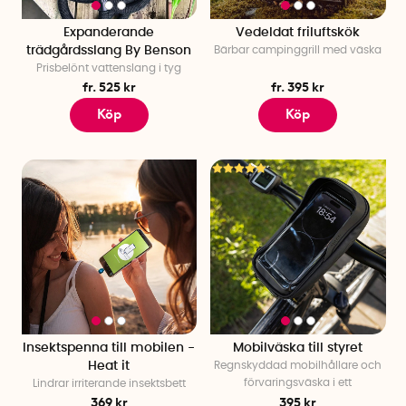
Expanderande
Vedeldat friluftskök
trädgårdsslang By Benson
Bärbar campinggrill med väska
Prisbelönt vattenslang i tyg
fr. 525 kr
fr. 395 kr
Köp
Köp
Insektspenna till mobilen -
Mobilväska till styret
Heat it
Regnskyddad mobilhållare och
förvaringsväska i ett
Lindrar irriterande insektsbett
369 kr
395 kr