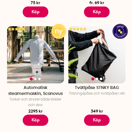
75 kr
fr. 69 kr
Köp
Köp
Automatisk
Tvättpåse STNKY BAG
steamermaskin, Scanovus
Träningspåse och tvättpåse i ett
Torkar och stryker både kläder
och skor
2295 kr
349 kr
Köp
Köp