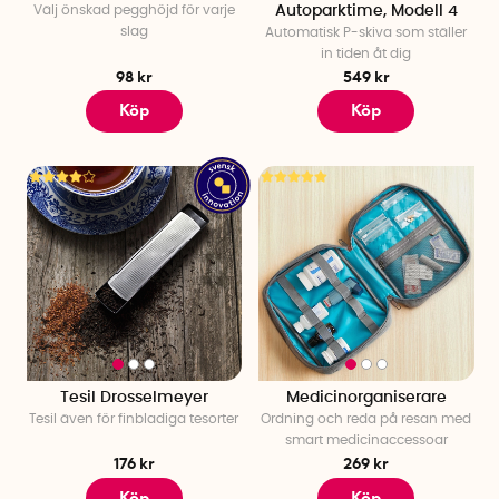
Välj önskad pegghöjd för varje
Autoparktime, Modell 4
slag
Automatisk P-skiva som ställer
in tiden åt dig
98 kr
549 kr
Köp
Köp
Tesil Drosselmeyer
Medicinorganiserare
Tesil även för finbladiga tesorter
Ordning och reda på resan med
smart medicinaccessoar
176 kr
269 kr
Köp
Köp