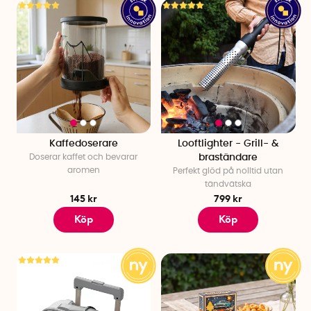
Kaffedoserare
Looftlighter - Grill- &
Doserar kaffet och bevarar
braständare
aromen
Perfekt glöd på nolltid utan
tändvätska
145 kr
799 kr
Köp
Köp