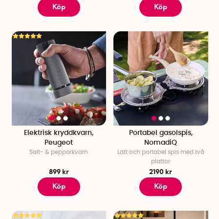
Köp
Köp
Elektrisk kryddkvarn,
Portabel gasolspis,
Peugeot
NomadiQ
Salt- & pepparkvarn
Lätt och portabel spis med två
plattor
899 kr
2190 kr
Köp
Köp