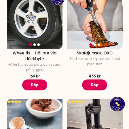
Wheelfix - Hållare vid
Skaldjurssax, OXO
däckbyte
Böjd sax som klipper skal med
precision
Håller hjulet på plats och sparar
på ryggen
169 kr
435 kr
Köp
Köp