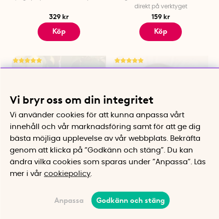
direkt på verktyget
329 kr
159 kr
Köp
Köp
Vi bryr oss om din integritet
Vi använder cookies för att kunna anpassa vårt
innehåll och vår marknadsföring samt för att ge dig
bästa möjliga upplevelse av vår webbplats.
Bekräfta
genom att klicka på “Godkänn och stäng”. Du kan
Solcellsdrivet
Sovmask med trådlösa
ändra vilka cookies som sparas under ”Anpassa”.
Läs
droppbevattningssystem
hörlurar
mer i vår
cookiepolicy
.
Automatiskt bevattningssystem
Perfekt när du vill ta en tupplur
fr. 695 kr
269 kr
Anpassa
Godkänn och stäng
Köp
Köp