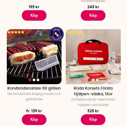
nyckelknippan
195 kr
245 kr
Köp
Köp
Korvbrödsrostare till grillen
Röda Korsets Första
Ge korvbrödet krispig insida och
hjälpen-väska, Stor
grillränder
Omfattande kit med första
hjälpen-produkter
fr. 139 kr
525 kr
Köp
Köp