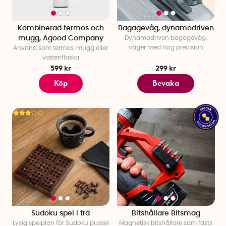
Kombinerad termos och
Bagagevåg, dynamodriven
mugg, Agood Company
Dynamodriven bagagevåg,
väger med hög precision
Använd som termos, mugg eller
vattenflaska
599 kr
299 kr
Köp
Bevaka
Sudoku spel i trä
Bitshållare Bitsmag
Lyxig spelplan för Sudoku pussel
Magnetisk bitshållare som fästs