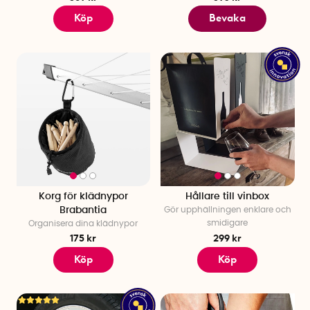
Köp
Bevaka
Korg för klädnypor
Hållare till vinbox
Brabantia
Gör upphällningen enklare och
smidigare
Organisera dina klädnypor
175 kr
299 kr
Köp
Köp