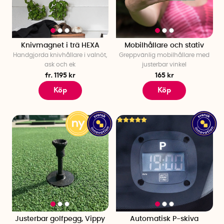
Knivmagnet i trä HEXA
Mobilhållare och stativ
Handgjorda knivhållare i valnöt,
Greppvänlig mobilhållare med
ask och ek
justerbar vinkel
fr. 1195 kr
165 kr
Köp
Köp
Justerbar golfpegg, Vippy
Automatisk P-skiva