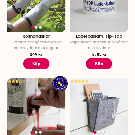
Roshandskar
Läderbalsam, Tip-Top
Slitstarka trädgårdshandskar
Miljövänligt läderfett som vårdar
som skyddar mot taggar
och skyddar
249 kr
fr. 85 kr
Köp
Köp