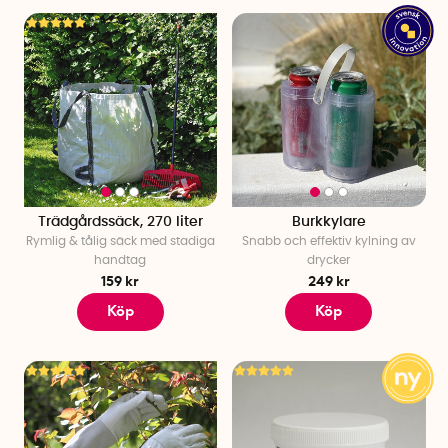
Trädgårdssäck, 270 liter
Burkkylare
Rymlig & tålig säck med stadiga
Snabb och effektiv kylning av
handtag
drycker
159 kr
249 kr
Köp
Köp