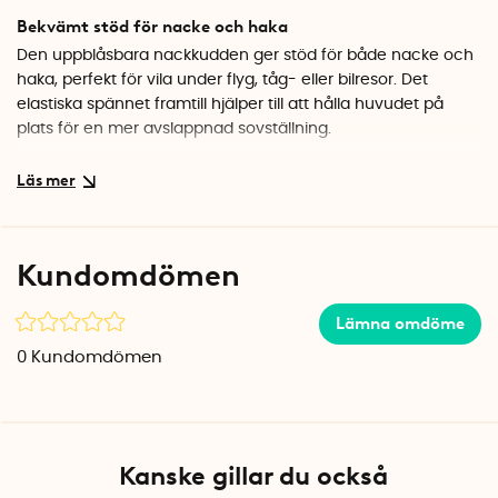
Bekvämt stöd för nacke och haka
Den uppblåsbara nackkudden ger stöd för både nacke och
haka, perfekt för vila under flyg, tåg- eller bilresor. Det
elastiska spännet framtill hjälper till att hålla huvudet på
plats för en mer avslappnad sovställning.
Enkel att blåsa upp och tömma
Det tar bara några sekunder att blåsa upp nackkudden och
lika snabbt att tömma den på luft. Nackkudden har en
tryckknapp vid ventilen som smidigt släpper ut luften för att
Kundomdömen
kunna anpassa komforten.
Smidig att ta med
Lämna omdöme
När nackkudden tömts på luft packas den ner i medföljande
0
Kundomdömen
förvaringspåse. Den integrerade karbinhaken gör det enkelt
att fästa kudden på väskan eller ryggsäcken.
Specifikationer
Kanske gillar du också
Vikt: 71 g
Mått, uppblåst: 25 x 20 x 13 cm (D x B x H)