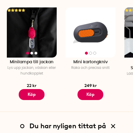
Minilampa till jackan
Mini kartongkniv
Lys upp jackan, väskan eller
Raka och precisa snitt
hundkopplet
Lät
22 kr
249 kr
Köp
Köp
Du har nyligen tittat på