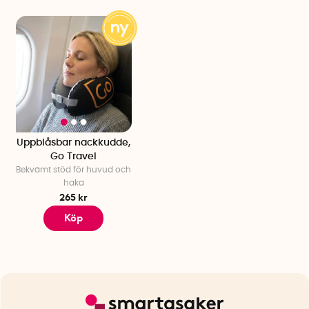
Uppblåsbar nackkudde,
Go Travel
Bekvämt stöd för huvud och
haka
265 kr
Köp