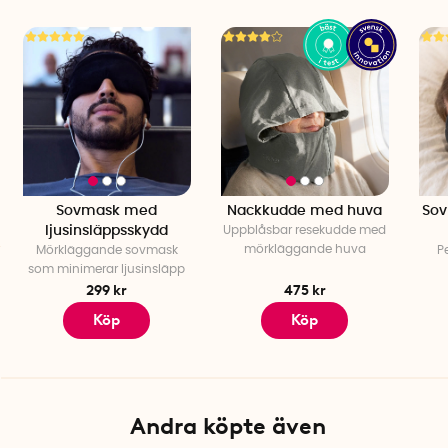
Mått, förvaringspåse: 12 x 6,5 cm (H x
Ø)
Material: Elastan, polyester
Färg: Svart
Skötselråd: Torka av med fuktig trasa
Antal per förpackning: 1 st
Sovmask med
Nackkudde med huva
Sov
ljusinsläppsskydd
Uppblåsbar resekudde med
mörkläggande huva
Mörkläggande sovmask
Pe
som minimerar ljusinsläpp
299 kr
475 kr
Köp
Köp
Andra köpte även