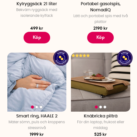
Kylryggsäck 21 liter
Portabel gasolspis,
Bekväm ryggsäck med
NomadiQ
isolerande kylfack
Lätt och portabel spis med två
plattor
499 kr
2190 kr
Köp
Köp
Smart ring, HAALE 2
Knäbricka pilträ
Mäter sömn, puls och kroppens
För din laptop, frukost eller
stressnivå
middag
1999 kr
525 kr