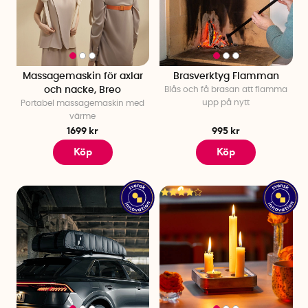
Massagemaskin för axlar
Brasverktyg Flamman
och nacke, Breo
Blås och få brasan att flamma
upp på nytt
Portabel massagemaskin med
värme
1699 kr
995 kr
Köp
Köp