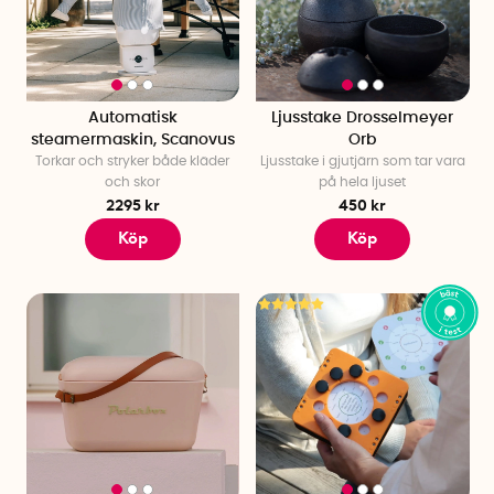
Automatisk
Ljusstake Drosselmeyer
steamermaskin, Scanovus
Orb
Torkar och stryker både kläder
Ljusstake i gjutjärn som tar vara
och skor
på hela ljuset
2295 kr
450 kr
Köp
Köp