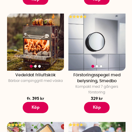
Vedeldat friluftskök
Förstoringsspegel med
Bärbar campinggrill med väska
belysning, Smedbo
Kompakt med 7 gångers
förstoring
fr. 395 kr
329 kr
Köp
Köp