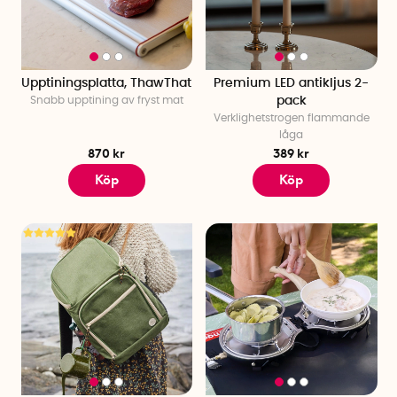
Upptiningsplatta, ThawThat
Premium LED antikljus 2-
Snabb upptining av fryst mat
pack
Verklighetstrogen flammande
låga
870 kr
389 kr
Köp
Köp