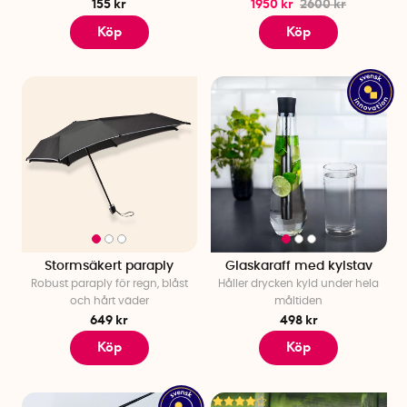
155 kr
1950 kr
2600 kr
Köp
Köp
Stormsäkert paraply
Glaskaraff med kylstav
Robust paraply för regn, blåst
Håller drycken kyld under hela
och hårt väder
måltiden
649 kr
498 kr
Köp
Köp