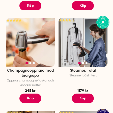
Köp
Köp
Champagneöppnare med
Steamer, Tefal
bra grepp
Steamer bäst i test
Öppnar champagneflaskor och
knäcker nötter
245 kr
1179 kr
Köp
Köp