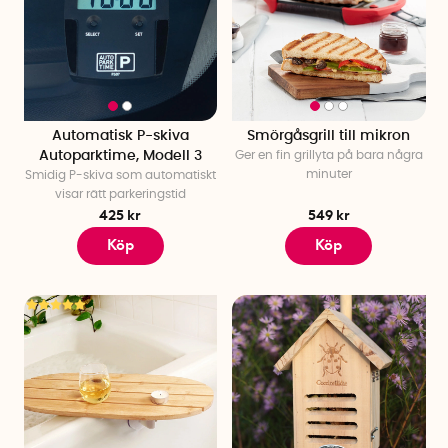
Automatisk P-skiva
Smörgåsgrill till mikron
Autoparktime, Modell 3
Ger en fin grillyta på bara några
minuter
Smidig P-skiva som automatiskt
visar rätt parkeringstid
425 kr
549 kr
Köp
Köp