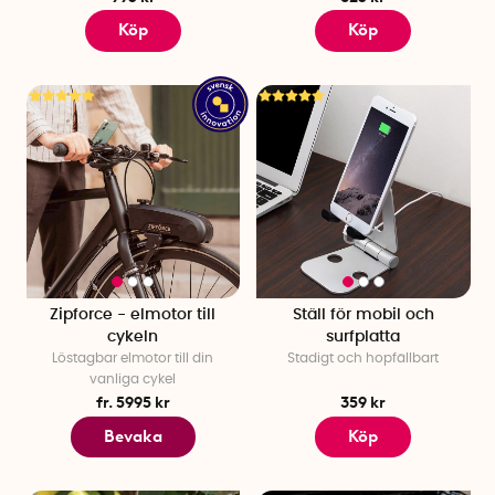
Köp
Köp
Zipforce - elmotor till
Ställ för mobil och
cykeln
surfplatta
Löstagbar elmotor till din
Stadigt och hopfällbart
vanliga cykel
fr. 5995 kr
359 kr
Bevaka
Köp