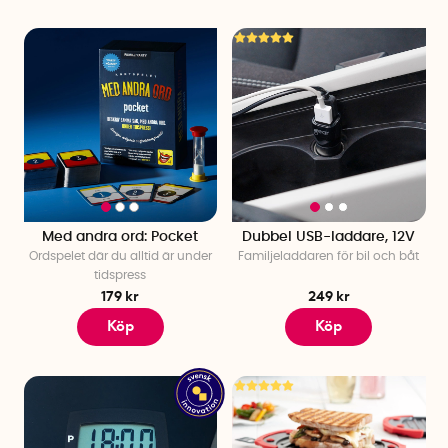
Med andra ord: Pocket
Dubbel USB-laddare, 12V
Ordspelet där du alltid är under
Familjeladdaren för bil och båt
tidspress
179 kr
249 kr
Köp
Köp