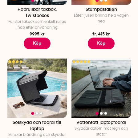
Hoprullbar takbox,
Stumpastaken
Twistboxes
Låter ljusen brinna hela vägen
ned
Fullstor takbox som enkelt rullas
ihop efter användning
9995 kr
fr. 415 kr
Köp
Köp
Solskydd och fodral till
Vattentätt laptopfodral
laptop
Skyddar datorn mot regn och
stötar
Minskar bländning och skyddar