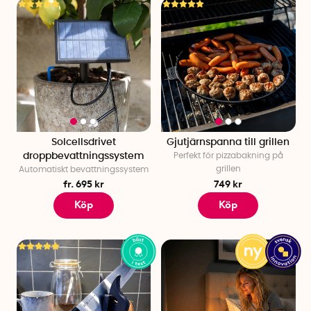
Solcellsdrivet
Gjutjärnspanna till grillen
droppbevattningssystem
Perfekt för pizzabakning på
grillen
Automatiskt bevattningssystem
fr. 695 kr
749 kr
Köp
Köp