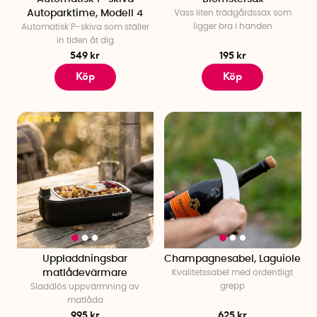
Autoparktime, Modell 4
Vass liten trädgårdssax som
ligger bra i handen
Automatisk P-skiva som ställer
in tiden åt dig
549 kr
195 kr
Köp
Köp
Uppladdningsbar
Champagnesabel, Laguiole
matlådevärmare
Kvalitetssabel med ordentligt
grepp
Sladdlös uppvärmning av
matlåda
995 kr
625 kr