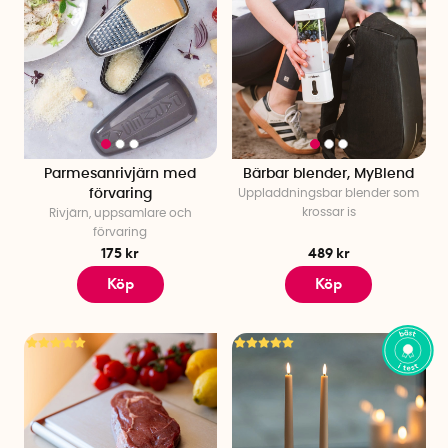
Parmesanrivjärn med
Bärbar blender, MyBlend
förvaring
Uppladdningsbar blender som
krossar is
Rivjärn, uppsamlare och
förvaring
175 kr
489 kr
Köp
Köp