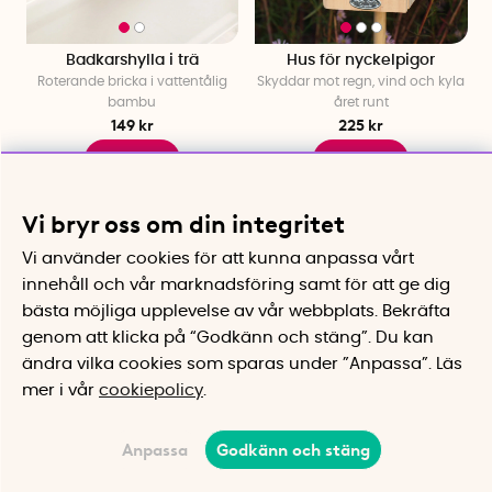
Badkarshylla i trä
Hus för nyckelpigor
Roterande bricka i vattentålig
Skyddar mot regn, vind och kyla
bambu
året runt
149 kr
225 kr
Köp
Köp
Vi bryr oss om din integritet
Vi använder cookies för att kunna anpassa vårt
innehåll och vår marknadsföring samt för att ge dig
bästa möjliga upplevelse av vår webbplats.
Bekräfta
genom att klicka på “Godkänn och stäng”. Du kan
ändra vilka cookies som sparas under ”Anpassa”.
Läs
mer i vår
cookiepolicy
.
Hamburgerpress och
Sopsortering Green Lizzie
Anpassa
Godkänn och stäng
stekspade, Kockums
Effektiv sopsortering med Green
Lizzie
Jernverk