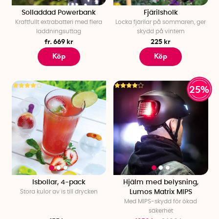
Solladdad Powerbank
Fjärilsholk
Kraftfullt extrabatteri med flera
Locka fjärilar på sommaren, ger
laddningsuttag
skydd på vintern
fr. 669 kr
225 kr
Köp
Köp
25%
Isbollar, 4-pack
Hjälm med belysning,
Stora kulor av is till drycken
Lumos Matrix MIPS
Med MIPS-skydd för ökad
säkerhet