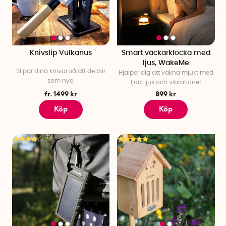
Knivslip Vulkanus
Smart väckarklocka med
ljus, WakeMe
Slipar dina knivar så att de blir
Hjälper dig att vakna mjukt med
som nya
ljud, ljus och vibrationer
fr. 1499 kr
899 kr
Köp
Köp