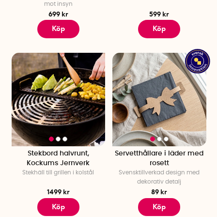
mot insyn
699 kr
599 kr
Köp
Köp
Stekbord halvrunt,
Servetthållare i läder med
Kockums Jernverk
rosett
Stekhäll till grillen i kolstål
Svensktillverkad design med
dekorativ detalj
1499 kr
89 kr
Köp
Köp