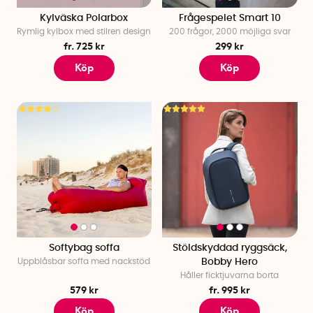
Kylväska Polarbox
Frågespelet Smart 10
Rymlig kylbox med stilren design
200 frågor, 2000 möjliga svar
fr. 725 kr
299 kr
Köp
Köp
Softybag soffa
Stöldskyddad ryggsäck,
Uppblåsbar soffa med nackstöd
Bobby Hero
Håller ficktjuvarna borta
579 kr
fr. 995 kr
Köp
Köp