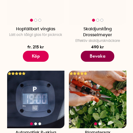
Hopfällbart vinglas
Skaldjurstång
Lätt och tåligt glas för picknick
Drosselmeyer
Effektiv skaldjursknäckare
fr. 215 kr
490 kr
Köp
Bevaka
Automatisk P-skiva
Blomstersax