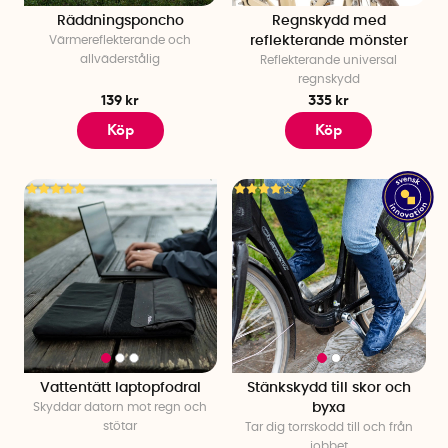
Räddningsponcho
Regnskydd med
Värmereflekterande och
reflekterande mönster
allväderstålig
Reflekterande universal
regnskydd
139 kr
335 kr
Köp
Köp
Vattentätt laptopfodral
Stänkskydd till skor och
Skyddar datorn mot regn och
byxa
stötar
Tar dig torrskodd till och från
jobbet