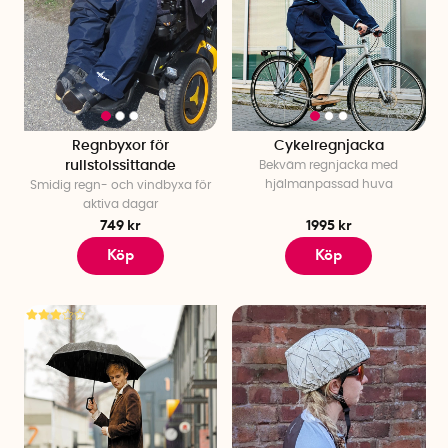
Regnbyxor för
Cykelregnjacka
rullstolssittande
Bekväm regnjacka med
hjälmanpassad huva
Smidig regn- och vindbyxa för
aktiva dagar
749 kr
1995 kr
Köp
Köp