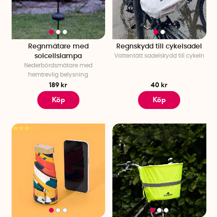
Ett
snabbtorkande paraply
säkerställer att du kan skaka av
regndropparna snabbt och smidigt, medan ett
miniparaply
är ett utmärkt val för dig som är på språng och behöver
något lätt och praktiskt att plocka fram när regnet plötsligt
Regnmätare med
Regnskydd till cykelsadel
överraskar. För extra säkerhet i mörker erbjuder vi också ett
solcellslampa
Vattentätt sadelskydd till cykeln
smart
reflexparaply
, som inte bara skyddar mot regnet utan
Nederbördsmätare med
också ökar din synlighet och säkerhet på vägarna.
hemtrevlig belysning
189 kr
40 kr
Regnponcho mot oväder
Köp
Köp
Vår
cykelponcho
är både lätt att alltid bära med sig och ger
ett utmärkt skydd mot regnet. Den är dessutom snyggt
designad, så att du kan hålla dig torr utan att kompromissa
med stilen. Vår
allvädersponcho
är både värmereflekterande
och allväderstålig, och gör dig synlig i alla miljöer – extra
viktigt i händelse av en olycka.
Regnskydd
Oavsett om du är ute på en promenad, cykeltur eller på väg
till jobbet, är det viktigt att hålla dig och dina saker torra när
regnet faller. Våra regnskydd hjälper dig att skydda dina