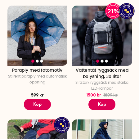
21%
Paraply med fotomotiv
Vattentät ryggsäck med
Stilrent paraply med automatisk
belysning, 30 liter
öppning
Slitstark ryggsäck med starka
LED-lampor
599 kr
1500 kr
1899 kr
Köp
Köp