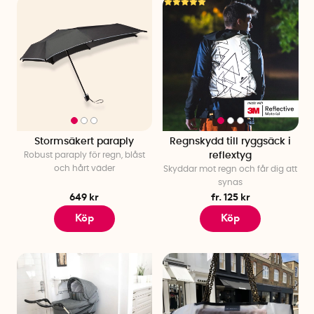
regnskydd som håller dina ägodelar torra. Samtliga produkter
i vårt sortiment är noggrant testade och utformade för att ge
dig bästa möjliga skydd och bekvämlighet, så att du kan
njuta av utomhusaktiviteter oavsett väder. Förbered dig för
väderomslag!
Stormsäkert paraply
Regnskydd till ryggsäck i
Robust paraply för regn, blåst
reflextyg
och hårt väder
Skyddar mot regn och får dig att
synas
649 kr
fr. 125 kr
Köp
Köp