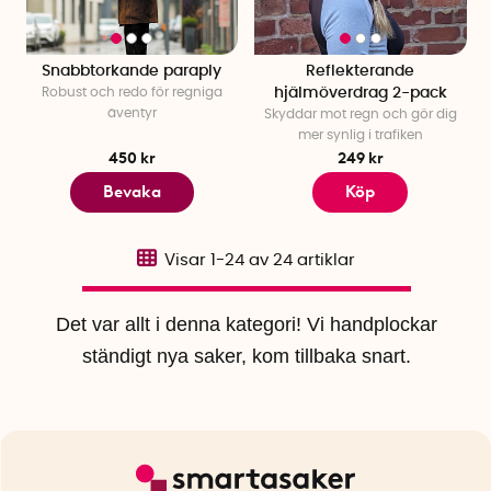
Snabbtorkande paraply
Reflekterande
Robust och redo för regniga
hjälmöverdrag 2-pack
äventyr
Skyddar mot regn och gör dig
mer synlig i trafiken
450 kr
249 kr
Bevaka
Köp
Visar
1-24
av
24
artiklar
Det var allt i denna kategori! Vi handplockar
ständigt nya saker, kom tillbaka snart.