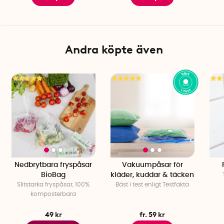
Andra köpte även
Nedbrytbara fryspåsar
Vakuumpåsar för
BioBag
kläder, kuddar & täcken
Slitstarka fryspåsar, 100%
Bäst i test enligt Testfakta
komposterbara
49 kr
fr. 59 kr