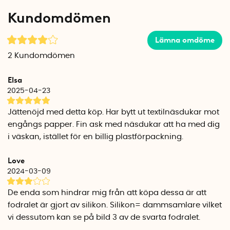
silikonfodralet. En barriär inuti fodralet separerar de använda
Kundomdömen
näsdukarna från de oanvända näsdukarna.
Näsdukar i ekologisk bomull
Lämna omdöme
Näsdukarna är tillverkade av GOTS-certifierad ekologisk
2
Kundomdömen
bomull som är mjuk och snäll mot huden. En näsduk kan
tvättas mer än 520 gånger, vilket innebär att de 6
Elsa
näsdukarna har ersatt över 3.100+ engångsnäsdukar vid
2025-04-23
slutet av sin livscykel.
Jättenöjd med detta köp. Har bytt ut textilnäsdukar mot
Lätta att tvätta och rengöra
engångs papper. Fin ask med näsdukar att ha med dig
De använda näsdukarna kan maskintvättas i 60°C (se till att
i väskan, istället för en billig plastförpackning.
de är ovikta innan tvätt). Silikonfodralet kan sköljas av eller
diskas i diskmaskinen.
Love
2024-03-09
Rulla ihop näsdukarna och sätt in i hållaren
De nytvättade näsdukarna är lätta att vika, rulla ihop och
De enda som hindrar mig från att köpa dessa är att
lägga tillbaka i fodralet. Lägg barriären överst och knäpp
fodralet är gjort av silikon. Silikon= dammsamlare vilket
igen fodralet. Näsdukarna är nu redo att användas på nytt.
vi dessutom kan se på bild 3 av de svarta fodralet.