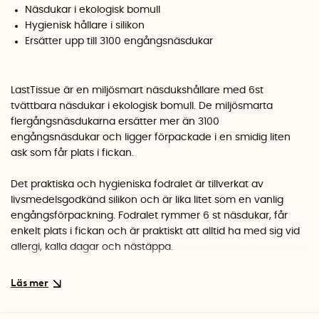
Näsdukar i ekologisk bomull
Hygienisk hållare i silikon
Ersätter upp till 3100 engångsnäsdukar
LastTissue är en miljösmart näsdukshållare med 6st
tvättbara näsdukar i ekologisk bomull. De miljösmarta
flergångsnäsdukarna ersätter mer än 3100
engångsnäsdukar och ligger förpackade i en smidig liten
ask som får plats i fickan.
Det praktiska och hygieniska fodralet är tillverkat av
livsmedelsgodkänd silikon och är lika litet som en vanlig
engångsförpackning. Fodralet rymmer 6 st näsdukar, får
enkelt plats i fickan och är praktiskt att alltid ha med sig vid
allergi, kalla dagar och nästäppa.
Hygienisk användning
Dra ut en ny bomullsnäsduk ur botten av fodralet. Stoppa
sedan tillbaka den använda näsduken överst i