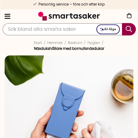
Personlig service – före och efter köp
AI-läge
Start
Hemmet
Badrum
Hygien
Näsdukshållare med bomullsnäsdukar