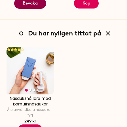
Bevaka
Köp
Du har nyligen tittat på
Näsdukshållare med
bomullsnäsdukar
Återanvändbara näsdukar i
tyg
249 kr