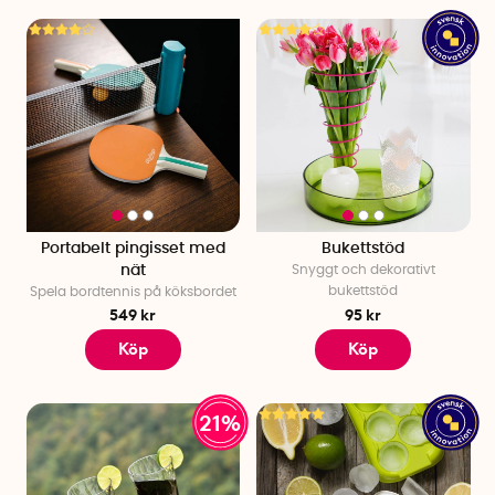
Portabelt pingisset med
Bukettstöd
nät
Snyggt och dekorativt
bukettstöd
Spela bordtennis på köksbordet
549 kr
95 kr
Köp
Köp
21%