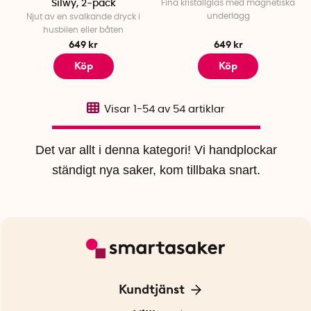
Silwy, 2-pack
Fina kristallglas med magnetiska
underlägg
Njut av en svalkande dryck i
husbilen eller båten
649 kr
649 kr
Köp
Köp
Visar
1-54
av
54
artiklar
Det var allt i denna kategori! Vi handplockar
ständigt nya saker, kom tillbaka snart.
Kundtjänst