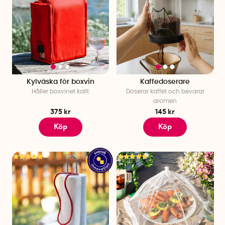
Kylväska för boxvin
Kaffedoserare
Håller boxvinet kallt
Doserar kaffet och bevarar
aromen
375 kr
145 kr
Köp
Köp