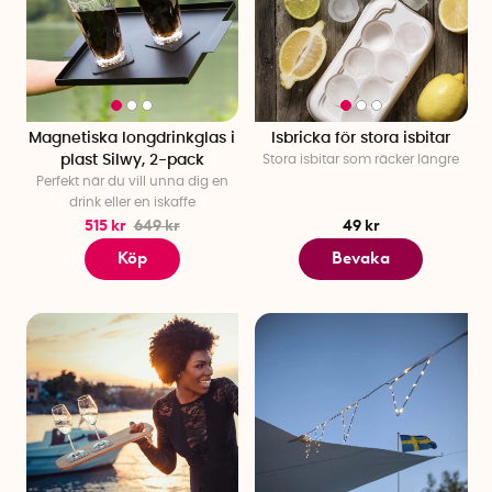
Magnetiska longdrinkglas i
Isbricka för stora isbitar
plast Silwy, 2-pack
Stora isbitar som räcker längre
Perfekt när du vill unna dig en
drink eller en iskaffe
515 kr
649 kr
49 kr
Köp
Bevaka