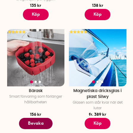
135 kr
138 kr
Köp
Köp
Bärask
Magnetiska dricksglas i
Smart förvaring som förlänger
plast Silwy
hållbarheten
Glasen som står kvar när det
lutar
156 kr
fr. 389 kr
Bevaka
Köp