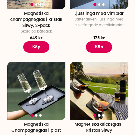
Magnetiska
Ljusslinga med vimplar
champagneglas i kristall
Batteridriven ljusslinga med
silverfärgade metallvimplar
Silwy, 2-pack
Skåla på båtdäck
649 kr
175 kr
Köp
Köp
Magnetiska
Magnetiska dricksglas i
Champagneglas i plast
kristall Silwy