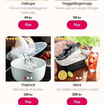
Ostkupa
Flaggstångsmopp
Förvara frukostpålägget på
Hissas upp och rengör stången
bästa sätt
99 kr
115 kr
Köp
Köp
Visplock
Isbox
Stänkskydd till bunken
Stor islåda med isform i locket
129 kr
339 kr
Köp
Köp