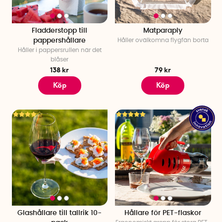
Fladderstopp till
Matparaply
pappershållare
Håller ovälkomna flygfän borta
Håller i pappersrullen när det
blåser
138 kr
79 kr
Köp
Köp
Glashållare till tallrik 10-
Hållare för PET-flaskor