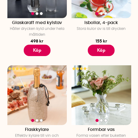
Glaskaraff med kylstav
Isbollar, 4-pack
Håller drycken kyld under hela
Stora kulor av is till drycken
måltiden
498 kr
155 kr
Köp
Köp
Flaskkylare
Formbar vas
Effektiv kylare till vin och
Forma vasen efter buketten