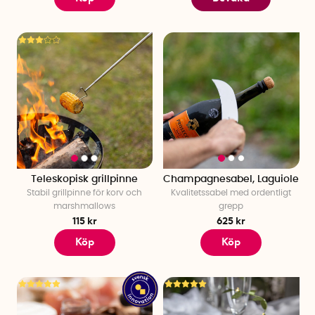
Teleskopisk grillpinne
Champagnesabel, Laguiole
Stabil grillpinne för korv och
Kvalitetssabel med ordentligt
marshmallows
grepp
115 kr
625 kr
Köp
Köp