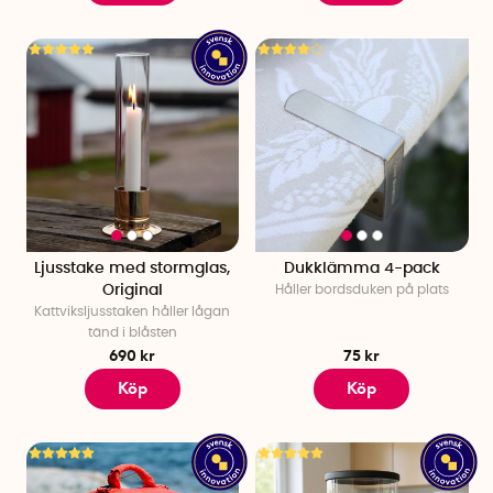
Ljusstake med stormglas,
Dukklämma 4-pack
Original
Håller bordsduken på plats
Kattviksljusstaken håller lågan
tänd i blåsten
690 kr
75 kr
Köp
Köp