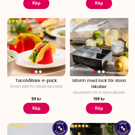
Köp
Köp
Tacohållare 4-pack
Isform med lock för stora
Smart ställ för hårda tacoskal
iskuber
Iskubsform för 6 stora iskuber
59 kr
159 kr
Köp
Köp