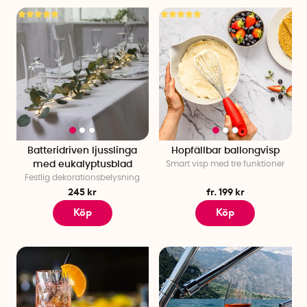
Batteridriven ljusslinga
Hopfällbar ballongvisp
med eukalyptusblad
Smart visp med tre funktioner
Festlig dekorationsbelysning
245 kr
fr. 199 kr
Köp
Köp