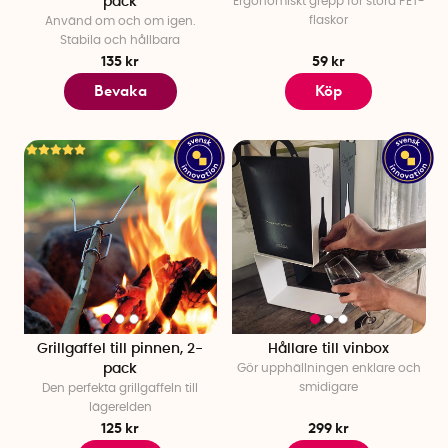
pack
Ergonomiskt grepp för stora PET-
flaskor
Använd om och om igen.
Stabila och hållbara
135 kr
59 kr
Bevaka
Köp
Grillgaffel till pinnen, 2-
Hållare till vinbox
pack
Gör upphällningen enklare och
smidigare
Den perfekta grillgaffeln till
lägerelden
125 kr
299 kr