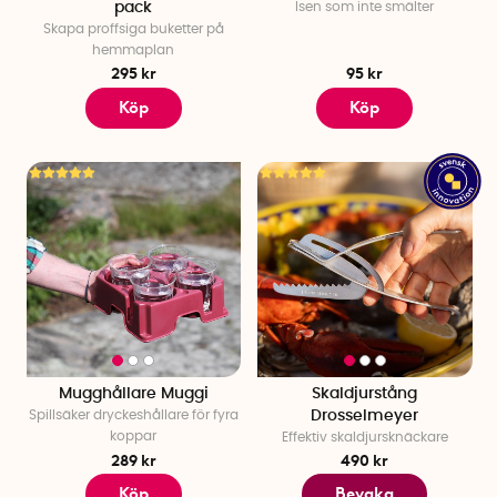
pack
Isen som inte smälter
Skapa proffsiga buketter på
hemmaplan
295 kr
95 kr
Köp
Köp
Mugghållare Muggi
Skaldjurstång
Spillsäker dryckeshållare för fyra
Drosselmeyer
koppar
Effektiv skaldjursknäckare
289 kr
490 kr
Köp
Bevaka