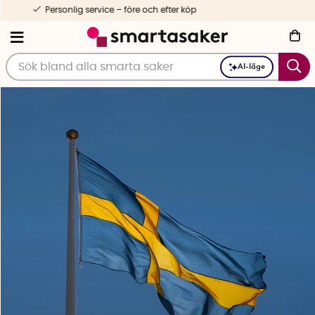
1-3 dagars leverans
AI-läge