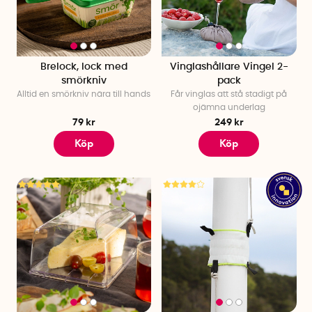
Är du bortbjuden på nationaldagen rekommenderar vi att du
tar en titt på våra svenska innovationer. Svenska presenter
som är roliga att ge bort till värden. SmartaSaker har det du
behöver för ett lyckat nationaldagsfirande.
Brelock, lock med
Vinglashållare Vingel 2-
smörkniv
pack
Alltid en smörkniv nära till hands
Får vinglas att stå stadigt på
ojämna underlag
79 kr
249 kr
Köp
Köp