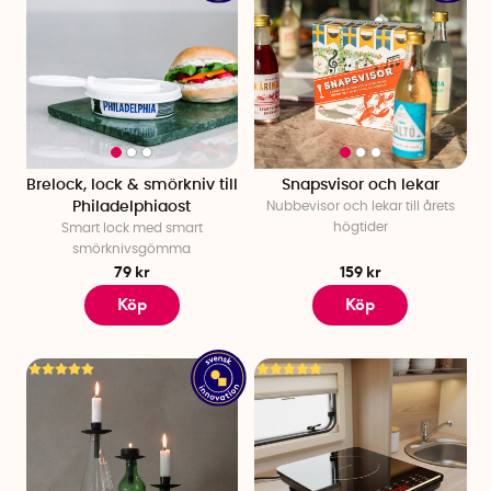
Brelock, lock & smörkniv till
Snapsvisor och lekar
Philadelphiaost
Nubbevisor och lekar till årets
högtider
Smart lock
med smart
smörknivsgömma
79 kr
159 kr
Köp
Köp