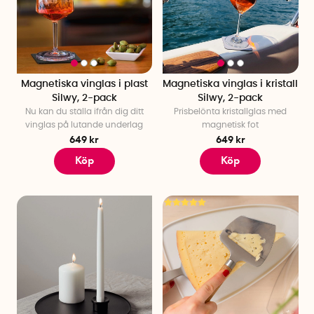
Magnetiska vinglas i plast
Magnetiska vinglas i kristall
Silwy, 2-pack
Silwy, 2-pack
Nu kan du ställa ifrån dig ditt
Prisbelönta kristallglas med
vinglas på lutande underlag
magnetisk fot
649 kr
649 kr
Köp
Köp