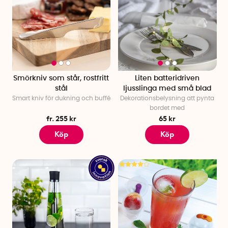
Smörkniv som står, rostfritt
Liten batteridriven
stål
ljusslinga med små blad
Smart kniv för dukning och buffé
Dekorationsbelysning att pynta
bordet med
fr. 255 kr
65 kr
Köp
Köp