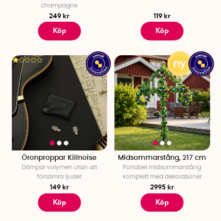
champagne
249 kr
119 kr
Köp
Köp
Öronproppar Killnoise
Midsommarstång, 217 cm
Dämpar volymen utan att
Portabel midsommarstång
försämra ljudet
komplett med dekorationer
149 kr
2995 kr
Köp
Köp