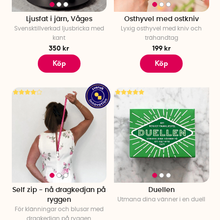
Ljusfat i järn, Våges
Osthyvel med ostkniv
Svensktillverkad ljusbricka med
Lyxig osthyvel med kniv och
kant
trähandtag
350 kr
199 kr
Köp
Köp
Self zip - nå dragkedjan på
Duellen
ryggen
Utmana dina vänner i en duell
För klänningar och blusar med
dragkedjan på ryggen