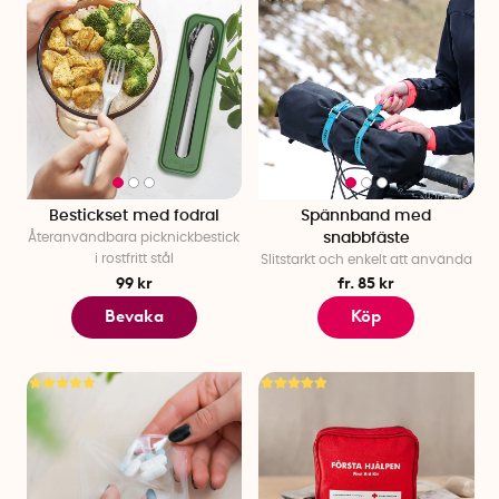
Bestickset med fodral
Spännband med
Återanvändbara picknickbestick
snabbfäste
i rostfritt stål
Slitstarkt och enkelt att använda
99 kr
fr. 85 kr
Bevaka
Köp