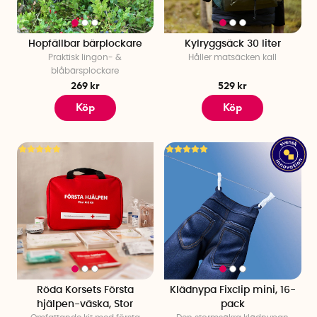
Hopfällbar bärplockare
Kylryggsäck 30 liter
Praktisk lingon- &
Håller matsäcken kall
blåbärsplockare
269 kr
529 kr
Köp
Köp
Röda Korsets Första
Klädnypa Fixclip mini, 16-
hjälpen-väska, Stor
pack