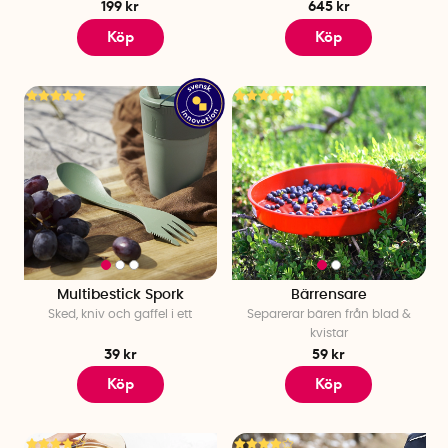
199 kr
645 kr
Köp
Köp
Multibestick Spork
Bärrensare
Sked, kniv och gaffel i ett
Separerar bären från blad &
kvistar
39 kr
59 kr
Köp
Köp