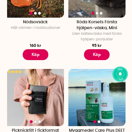
Nödsovsäck
Röda Korsets Första
Håll värmen i nödsituationer
hjälpen-väska, Mini
Liten bältesväska med första
hjälpen-produkter
160 kr
95 kr
Köp
Köp
Picknickfilt i fickformat
Myggmedel Care Plus DEET