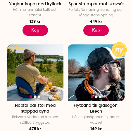
Yoghurtkopp med kyllock
Sportstrumpor mot skavsår
Håll mellanmålet kallt och
Perfekt för träning, vandring och
fräscht
långdistanslöpning
139 kr
449 kr
Köp
Köp
Hopfällbar stol med
Flytband till glasögon,
stoppad dyna
Leech
Bekväm, vadderad sits och
Håller glasögonen flytande i
ställbart ryggstöd
vattnet
475 kr
149 kr