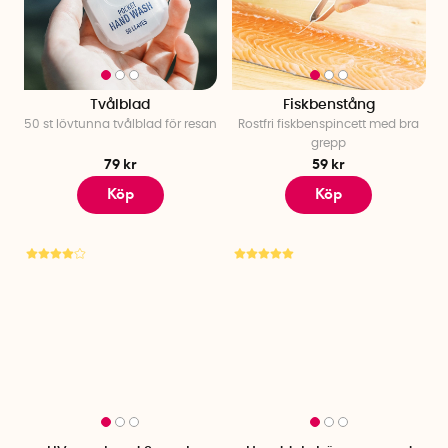
Tvålblad
Fiskbenstång
50 st lövtunna tvålblad för resan
Rostfri fiskbenspincett med bra
grepp
79 kr
59 kr
Köp
Köp