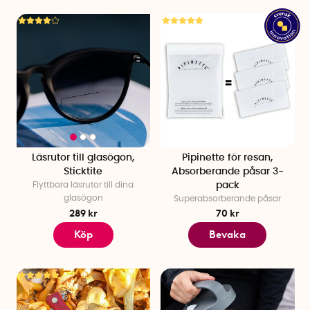
Läsrutor till glasögon,
Pipinette för resan,
Sticktite
Absorberande påsar 3-
Flyttbara läsrutor till dina
pack
glasögon
Superabsorberande påsar
289 kr
70 kr
Köp
Bevaka