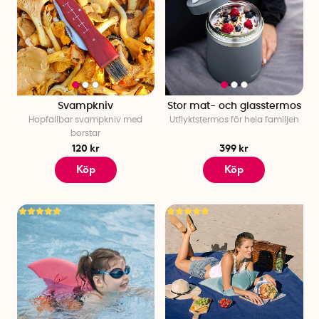
Svampkniv
Stor mat- och glasstermos
Hopfällbar svampkniv med
Utflyktstermos för hela familjen
borstar
120 kr
399 kr
Köp
Köp