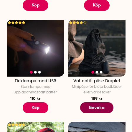
Köp
Köp
Ficklampa med USB
Vattentät påse Droplet
Stark lampa med
Minipåse för blöta badkläder
uppladdningsbart batteri
eller värdesaker
110 kr
189 kr
Köp
Bevaka