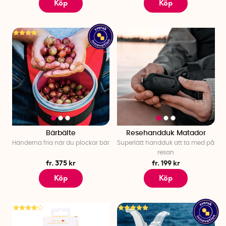
Köp
Köp
Bärbälte
Resehandduk Matador
Händerna fria när du plockar bär
Superlätt handduk att ta med på
resan
fr. 375 kr
fr. 199 kr
Köp
Köp