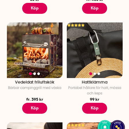
Köp
Köp
Vedeldat friluftskök
Hattklämma
Bärbar campinggrill med väska
Portabel hållare för hatt, mössa
och keps
fr. 395 kr
99 kr
Köp
Köp