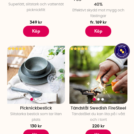
Superlätt, slitstark och vattentät
40%
picknickfilt
Effektivt skydd mot mygg och
fästingar
349 kr
fr. 169 kr
Köp
Köp
Picknickbestick
Tändstål Swedish FireSteel
Slitstarka bestick som tar liten
Tändstålet du kan lita på i vått
plats
och i torrt
130 kr
220 kr