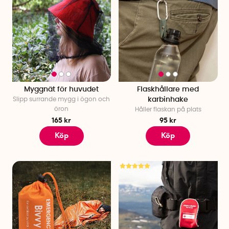
Myggnät för huvudet
Flaskhållare med
Slipp surrande mygg i ögon och
karbinhake
öron
Håller flaskan på plats
165 kr
95 kr
Köp
Köp