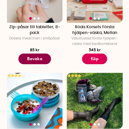
Zip-påsar till tabletter, 8-
Röda Korsets Första
pack
hjälpen-väska, Mellan
Dosera medicinen i småpåsar
Välutrustad första hjälpen-
väska med kardborreband
85 kr
345 kr
Bevaka
Köp