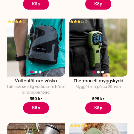
Köp
Köp
Vattentät axelväska
Thermacell myggskydd
Lätt och smidig väska som håller
Myggfri zon på ca 20 kvm
dina saker torra
350 kr
595 kr
Köp
Köp