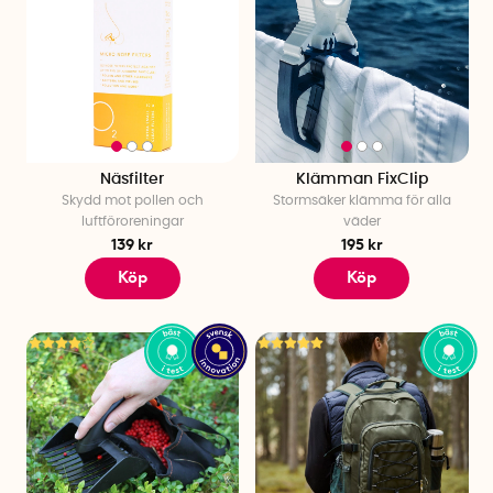
Näsfilter
Klämman FixClip
Skydd mot pollen och
Stormsäker klämma för alla
luftföroreningar
väder
139 kr
195 kr
Köp
Köp