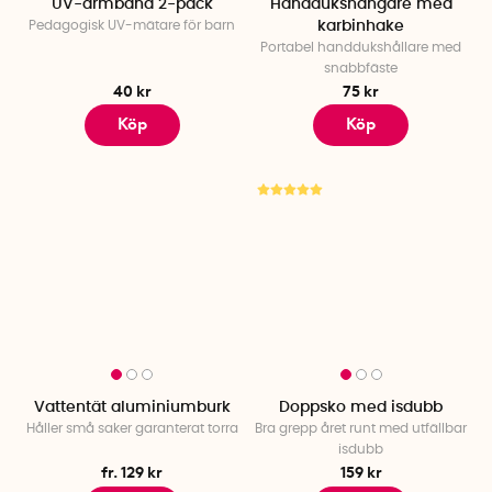
UV-armband 2-pack
Handdukshängare med
Pedagogisk UV-mätare för barn
karbinhake
Portabel handdukshållare med
snabbfäste
40 kr
75 kr
Köp
Köp
Vattentät aluminiumburk
Doppsko med isdubb
Håller små saker garanterat torra
Bra grepp året runt med utfällbar
isdubb
fr. 129 kr
159 kr