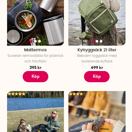
Mattermos
Kylryggsäck 21 liter
Suverän termoslåda för picknick
Bekväm ryggsäck med
och friluftsliv
isolerande kylfack
395 kr
499 kr
Köp
Köp