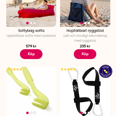
Softybag soffa
Hopfällbart ryggstöd
Uppblåsbar soffa med nackstöd
Lätt och smidigt sittunderlag
med ryggstöd
579 kr
235 kr
Köp
Köp