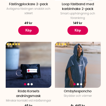
Fästingplockare 2-pack
Loop fästband med
Avlägsna fästingen snabbt och
karbinhake 2-pack
säkert
Smart upphängning och
förankring
49 kr
149 kr
Köp
Köp
Röda Korsets
Ombytesponcho
andningsmask
Skyddar och värmer
Minskar kontakt vid inblåsningar
65 kr
fr. 465 kr