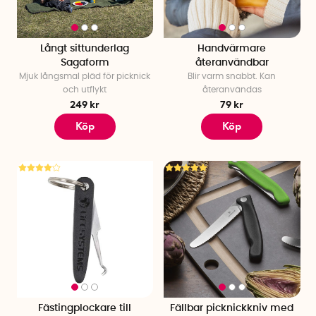
Långt sittunderlag
Handvärmare
Sagaform
återanvändbar
Mjuk långsmal pläd för picknick
Blir varm snabbt. Kan
och utflykt
återanvändas
249 kr
79 kr
Köp
Köp
Fästingplockare till
Fällbar picknickkniv med