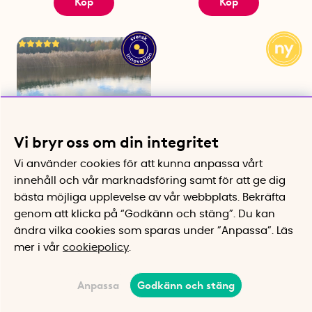
Köp
Köp
Vi bryr oss om din integritet
Vi använder cookies för att kunna anpassa vårt
innehåll och vår marknadsföring samt för att ge dig
Draghajen
Strandkudde, Go Travel
Ökar chansen att få loss
Bekväm kudde för pool och
bästa möjliga upplevelse av vår webbplats.
Bekräfta
fiskedraget
strand
genom att klicka på “Godkänn och stäng”. Du kan
379 kr
349 kr
ändra vilka cookies som sparas under ”Anpassa”.
Läs
Bevaka
Köp
mer i vår
cookiepolicy
.
Anpassa
Godkänn och stäng