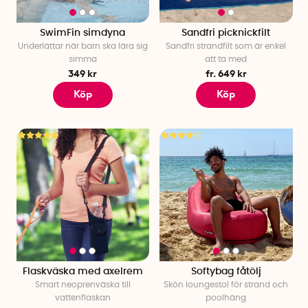
SwimFin simdyna
Sandfri picknickfilt
Underlättar när barn ska lära sig
Sandfri strandfilt som är enkel
simma
att ta med
349 kr
fr. 649 kr
Köp
Köp
Flaskväska med axelrem
Softybag fåtölj
Smart neoprenväska till
Skön loungestol för strand och
vattenflaskan
poolhäng