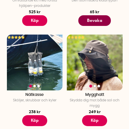
Omfattande kit med första
Den stormsäkra klädnypan
hjälpen-produkter
525 kr
65 kr
Köp
Bevaka
Nätkasse
Mygghatt
Sköljer, skrubbar och kyler
Skydda dig mot både sol och
mygg
238 kr
249 kr
Köp
Köp