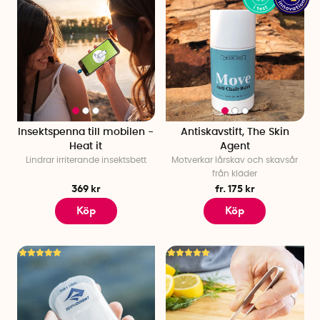
Insektspenna till mobilen -
Antiskavstift, The Skin
Heat it
Agent
Lindrar irriterande insektsbett
Motverkar lårskav och skavsår
från kläder
369 kr
fr. 175 kr
Köp
Köp