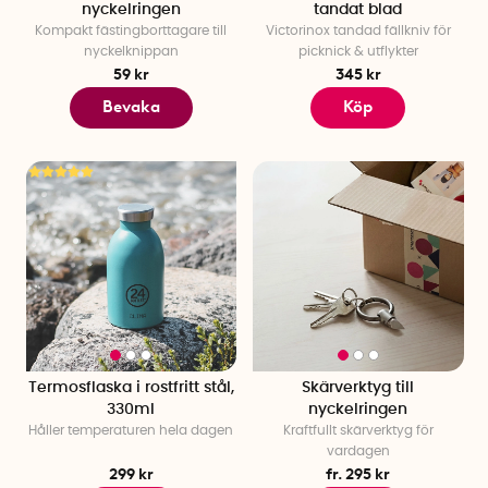
nyckelringen
tandat blad
Kompakt fästingborttagare till
Victorinox tandad fällkniv för
nyckelknippan
picknick & utflykter
59 kr
345 kr
Bevaka
Köp
Termosflaska i rostfritt stål,
Skärverktyg till
330ml
nyckelringen
Håller temperaturen hela dagen
Kraftfullt skärverktyg för
vardagen
299 kr
fr. 295 kr