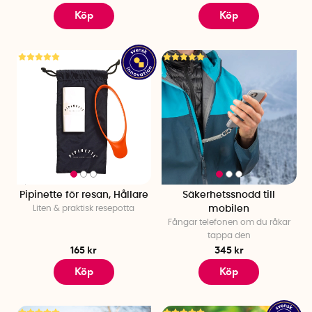
Köp
Köp
Pipinette för resan, Hållare
Säkerhetssnodd till
Liten & praktisk resepotta
mobilen
Fångar telefonen om du råkar
tappa den
165 kr
345 kr
Köp
Köp