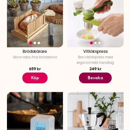
Brödskärare
Vitlökspress
Skiva raka, fina brödskivor
Bra vitlökspress med
ergonomiskt handtag
659 kr
249 kr
Köp
Bevaka