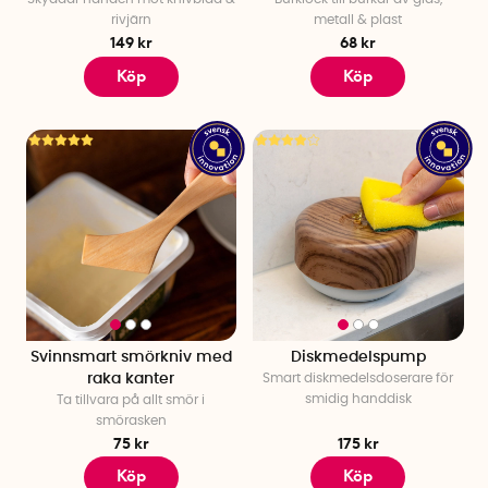
rivjärn
metall & plast
149 kr
68 kr
Köp
Köp
Svinnsmart smörkniv med
Diskmedelspump
raka kanter
Smart diskmedelsdoserare för
smidig handdisk
Ta tillvara på allt smör i
smörasken
75 kr
175 kr
Köp
Köp