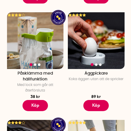
Påsklämma med
Äggpickare
hällfunktion
Koka äggen utan att de spricker
Med lock som går att
återförsluta
38 kr
89 kr
Köp
Köp