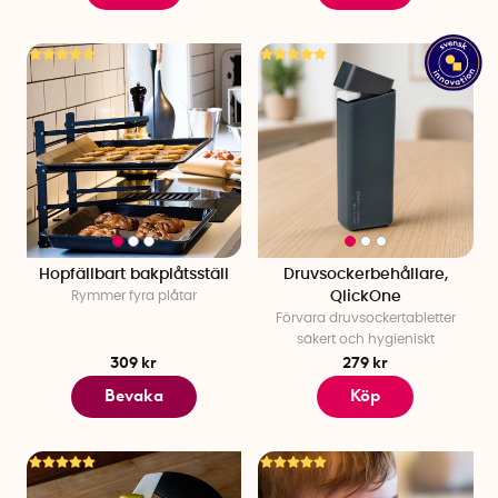
Hopfällbart bakplåtsställ
Druvsockerbehållare,
Rymmer fyra plåtar
QlickOne
Förvara druvsockertabletter
säkert och hygieniskt
309 kr
279 kr
Bevaka
Köp