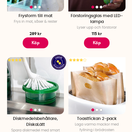
Frysform till mat
Förstoringsglas med LED-
Frys in mat, såser & rester
lampa
Lyser upp och förstorar
289 kr
115 kr
Köp
Köp
Diskmedelsbehållare,
Toastfickan 2-pack
DiskaLätt
Laga varma mackor med
fyllning i brödrosten
Spara diskmedel med smart