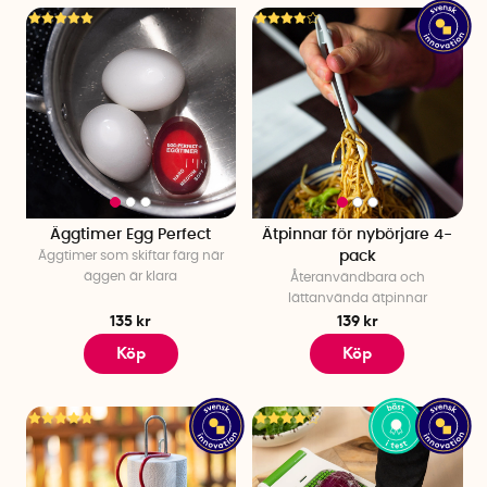
Äggtimer Egg Perfect
Ätpinnar för nybörjare 4-
Äggtimer som skiftar färg när
pack
äggen är klara
Återanvändbara och
lättanvända ätpinnar
135 kr
139 kr
Köp
Köp