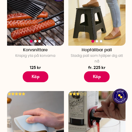
Korvsnittare
Hopfällbar pall
Krispig yta på korvarna
Stadig pall som hjälper dig att
nå
125 kr
fr. 225 kr
Köp
Köp