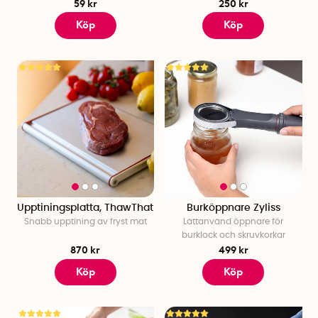
59 kr
250 kr
Köp
Köp
Upptiningsplatta, ThawThat
Burköppnare Zyliss
Snabb upptining av fryst mat
Lättanvänd öppnare för
burklock och skruvkorkar
870 kr
499 kr
Köp
Köp