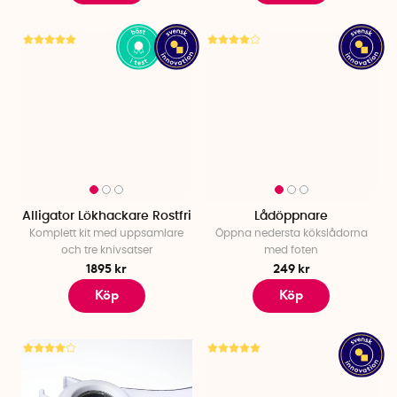
Alligator Lökhackare Rostfri
Lådöppnare
Komplett kit med uppsamlare
Öppna nedersta kökslådorna
och tre knivsatser
med foten
1895 kr
249 kr
Köp
Köp