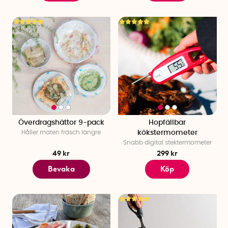
Överdragshättor 9-pack
Hopfällbar
Håller maten fräsch längre
kökstermometer
Snabb digital stektermometer
49 kr
299 kr
Bevaka
Köp