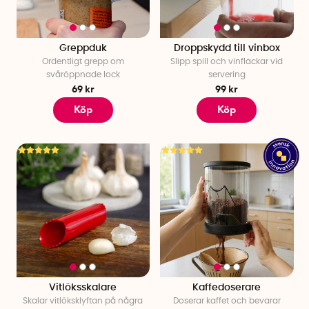
Greppduk
Droppskydd till vinbox
Ordentligt grepp om
Slipp spill och vinfläckar vid
svåröppnade lock
servering
69 kr
99 kr
Köp
Köp
Vitlöksskalare
Kaffedoserare
Skalar vitlöksklyftan på några
Doserar kaffet och bevarar