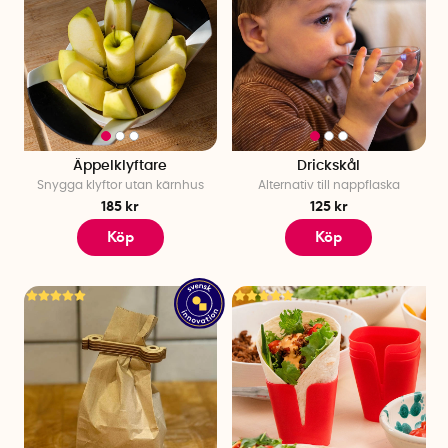
Äppelklyftare
Drickskål
Snygga klyftor utan kärnhus
Alternativ till nappflaska
185 kr
125 kr
Köp
Köp