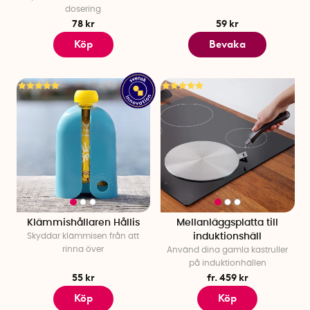
dosering
78 kr
59 kr
Köp
Bevaka
Klämmishållaren Hållis
Mellanläggsplatta till
Skyddar klämmisen från att
induktionshäll
rinna över
Använd dina gamla kastruller
på induktionhällen
55 kr
fr. 459 kr
Köp
Köp