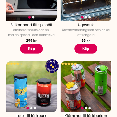
ergonomiska handtag. Smarta hjälpmedel som gör det
enklare för dig att skära och uträtta andra sysslor i köket. Vi
har även ett smart handtag till PET-flaskan som ger ett
stadigt grepp om flaskan. Missa inte heller våra olika pressar,
smart utformade för att det ska vara enkelt att pressa
Silikonband till spishäll
Ugnsduk
Förhindrar smuts och spill
Återanvändningsbar och enkel
potatis, citrusfrukter och vitlök.
mellan spishäll och bänkskiva
att rengöra
299 kr
95 kr
Med smarta hjälpmedel kan alla hjälpa till i köket. Välj
ergonomiska hjälpmedel i köket för en enklare och säkrare
Köp
Köp
vardag.
Lock till läskburk
Klämma till läskburken