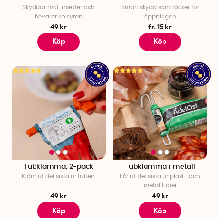
Skyddar mot insekter och
Smart skydd som täcker för
bevarar kolsyran
öppningen
49 kr
fr. 15 kr
Köp
Köp
Tubklämma, 2-pack
Tubklämma i metall
Kläm ut det sista ur tuben
Får ut det sista ur plast- och
metalltuber
49 kr
49 kr
Köp
Köp