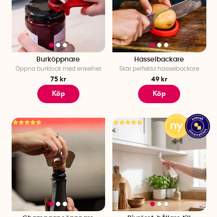
Burköppnare
Hasselbackare
Öppna burklock med enkelhet
Skär perfekta hasselbackare
75 kr
49 kr
Köp
Köp