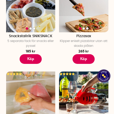
Snackstallrik SNIKSNACK
Pizzasax
5 separata fack för snacks eller
Klipper enkelt pizzabitar utan att
pyssel
skada plåten
185 kr
265 kr
Köp
Köp