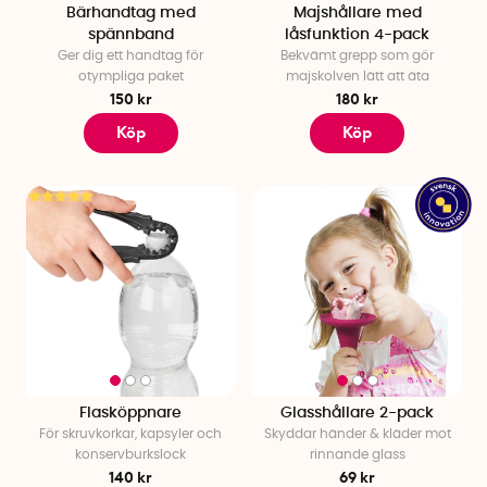
Bärhandtag med
Majshållare med
spännband
låsfunktion 4-pack
Ger dig ett handtag för
Bekvämt grepp som gör
otympliga paket
majskolven lätt att äta
150 kr
180 kr
Köp
Köp
Flasköppnare
Glasshållare 2-pack
För skruvkorkar, kapsyler och
Skyddar händer & kläder mot
konservburkslock
rinnande glass
140 kr
69 kr