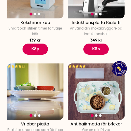
Kökstimer kub
Induktionsplatta Bialetti
Smart och stilren timer för varje
Använd din mokabryggare på
kök
induktionshäll
139 kr
349 kr
Köp
Köp
Vridbar platta
Antihalkmatta för brickor
Praktiskt underlägg som får fatet
Ger en glidfri yta