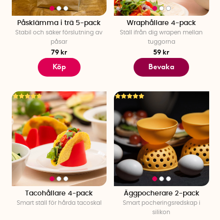
Påsklämma i trä 5-pack
Wraphållare 4-pack
Stabil och säker förslutning av
Ställ ifrån dig wrapen mellan
påsar
tuggorna
79 kr
59 kr
Köp
Bevaka
Tacohållare 4-pack
Äggpocherare 2-pack
Smart ställ för hårda tacoskal
Smart pocheringsredskap i
silikon