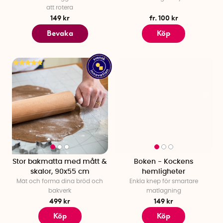
att rotera
149 kr
fr. 100 kr
Bevaka
Köp
Stor bakmatta med mått &
Boken - Kockens
skalor, 90x55 cm
hemligheter
Mät och forma dina bröd och
Enkla knep för smartare
bakverk
matlagning
499 kr
149 kr
Köp
Köp