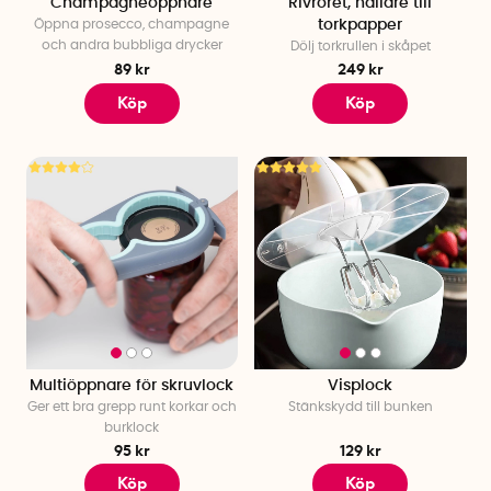
Champagneöppnare
Rivröret, hållare till
Öppna prosecco, champagne
torkpapper
och andra bubbliga drycker
Dölj torkrullen i skåpet
89 kr
249 kr
Köp
Köp
Multiöppnare för skruvlock
Visplock
Ger ett bra grepp runt korkar och
Stänkskydd till bunken
burklock
95 kr
129 kr
Köp
Köp