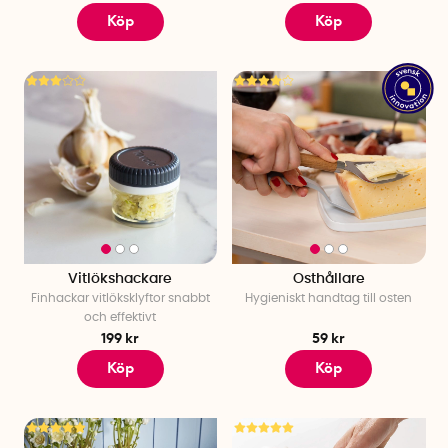
Köp
Köp
Vitlökshackare
Osthållare
Finhackar vitlöksklyftor snabbt
Hygieniskt handtag till osten
och effektivt
199 kr
59 kr
Köp
Köp