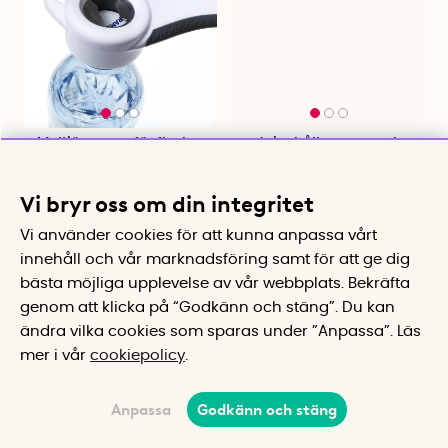
Multiöppnare för flaskor
Juicehållare, 4-pack
och burkar
Spillskydd för små juicepaket
med sugrör
Öppnar lock, kapsyler och
Vi bryr oss om din integritet
konserver
75 kr
169 kr
Vi använder cookies för att kunna anpassa vårt
Bevaka
Köp
innehåll och vår marknadsföring samt för att ge dig
bästa möjliga upplevelse av vår webbplats.
Bekräfta
genom att klicka på “Godkänn och stäng”. Du kan
ändra vilka cookies som sparas under ”Anpassa”.
Läs
mer i vår
cookiepolicy
.
Anpassa
Godkänn och stäng