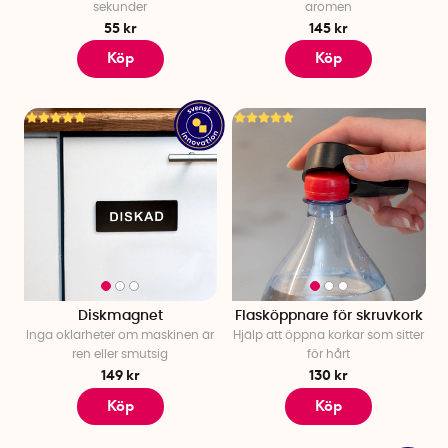
sekunder
aromen
55 kr
145 kr
Köp
Köp
Diskmagnet
Flasköppnare för skruvkork
Inga oklarheter om maskinen är
Hjälp att öppna korkar som sitter
ren eller smutsig
för hårt
149 kr
130 kr
Köp
Köp