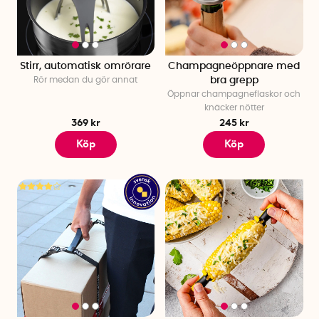
Stirr, automatisk omrörare
Champagneöppnare med
Rör medan du gör annat
bra grepp
Öppnar champagneflaskor och
knäcker nötter
369 kr
245 kr
Köp
Köp