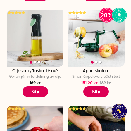
20%
Oljesprayflaska, Lékué
Äppelskalare
Ger en jämn fördelning av olja
Smart äppelsvarv bäst i test
169 kr
151.20 kr
189 kr
Köp
Köp