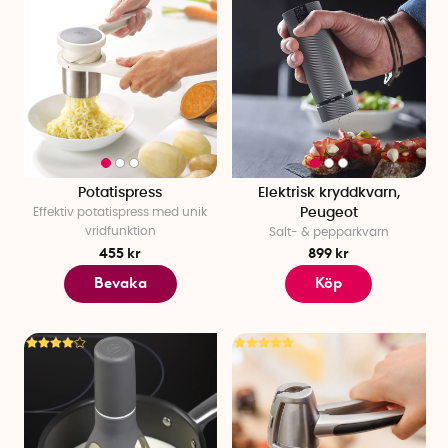
Potatispress
Elektrisk kryddkvarn,
Effektiv potatispress med unik
Peugeot
vridfunktion
Salt- & pepparkvarn
455 kr
899 kr
Bevaka
Köp