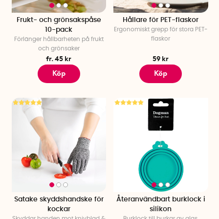
Frukt- och grönsakspåse
Hållare för PET-flaskor
10-pack
Ergonomiskt grepp för stora PET-
flaskor
Förlänger hållbarheten på frukt
och grönsaker
fr. 45 kr
59 kr
Köp
Köp
Satake skyddshandske för
Återanvändbart burklock i
kockar
silikon
Skyddar handen mot knivblad &
Burklock till burkar av glas,