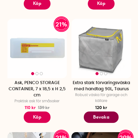
Köp
Köp
21%
Ask, PENCO STORAGE
Extra stark förvaringsväska
CONTAINER, 7 x 18,5 x H 2,5
med handtag 90L, Taurus
cm
Robust väska för garage och
källare
Praktisk ask för småsaker
110 kr
139 kr
120 kr
Köp
Bevaka
21%
29%