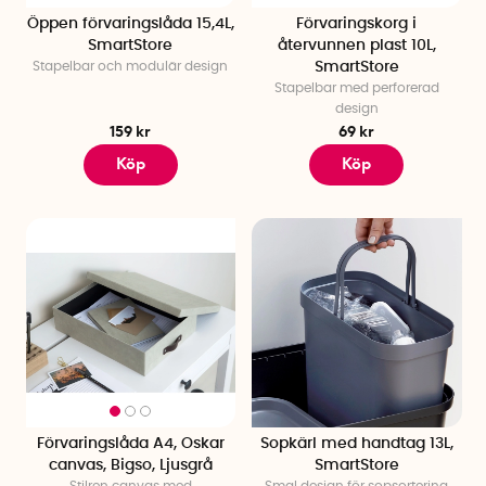
Öppen förvaringslåda 15,4L,
Förvaringskorg i
SmartStore
återvunnen plast 10L,
Stapelbar och modulär design
SmartStore
Stapelbar med perforerad
design
159 kr
69 kr
Köp
Köp
Förvaringslåda A4, Oskar
Sopkärl med handtag 13L,
canvas, Bigso, Ljusgrå
SmartStore