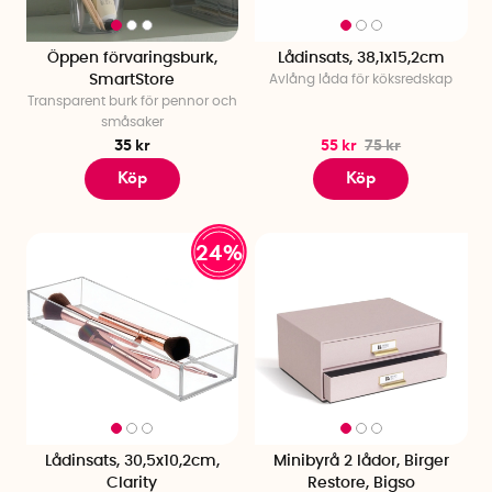
Öppen förvaringsburk,
Lådinsats, 38,1x15,2cm
SmartStore
Avlång låda för köksredskap
Transparent burk för pennor och
småsaker
35 kr
55 kr
75 kr
Köp
Köp
24%
Lådinsats, 30,5x10,2cm,
Minibyrå 2 lådor, Birger
Clarity
Restore, Bigso