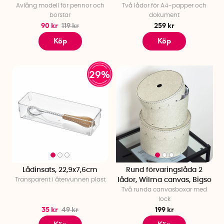
Avlång modell för pennor och
Två lådor för A4-papper och
borstar
dokument
90 kr
119 kr
259 kr
Köp
Köp
29%
Lådinsats, 22,9x7,6cm
Rund förvaringslåda 2
Transparent i återvunnen plast
lådor, Wilma canvas, Bigso
Två runda canvasboxar med
lock
35 kr
49 kr
199 kr