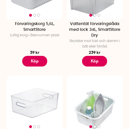
Förvaringskorg 5,6L,
Vattentät förvaringslåda
SmartStore
med lock 34L, SmartStore
Luftig korg i återvunnen plast
Dry
Skyddar mot fukt och damm i
båt eller förråd
39 kr
239 kr
Köp
Köp