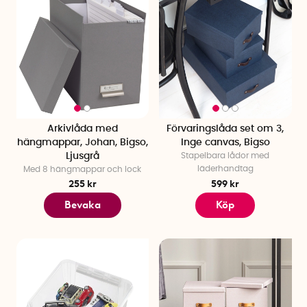
Arkivlåda med
Förvaringslåda set om 3,
hängmappar, Johan, Bigso,
Inge canvas, Bigso
Ljusgrå
Stapelbara lådor med
läderhandtag
Med 8 hängmappar och lock
255 kr
599 kr
Bevaka
Köp