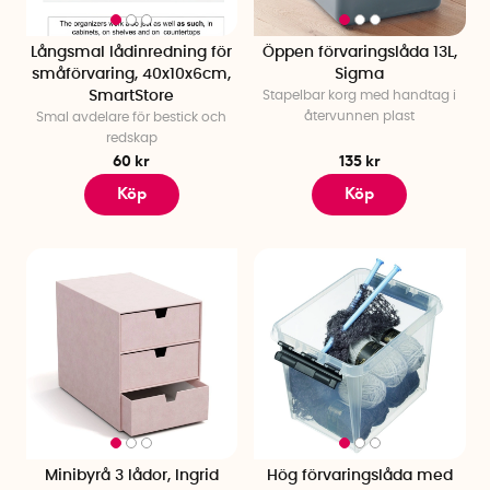
Långsmal lådinredning för
Öppen förvaringslåda 13L,
småförvaring, 40x10x6cm,
Sigma
SmartStore
Stapelbar korg med handtag i
återvunnen plast
Smal avdelare för bestick och
redskap
60 kr
135 kr
Köp
Köp
Minibyrå 3 lådor, Ingrid
Hög förvaringslåda med