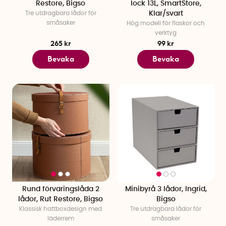
Restore, Bigso
lock 13L, SmartStore,
Tre utdragbara lådor för
Klar/svart
småsaker
Hög modell för flaskor och
verktyg
265 kr
99 kr
Bevaka
Bevaka
Rund förvaringslåda 2
Minibyrå 3 lådor, Ingrid,
lådor, Rut Restore, Bigso
Bigso
Klassisk hattboxdesign med
Tre utdragbara lådor för
läderrem
småsaker