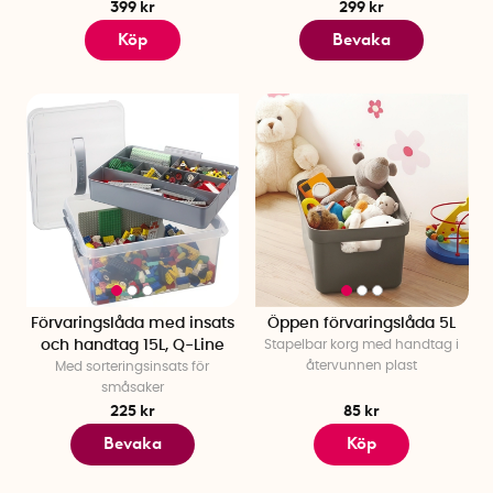
399 kr
299 kr
Köp
Bevaka
Förvaringslåda med insats
Öppen förvaringslåda 5L
och handtag 15L, Q-Line
Stapelbar korg med handtag i
återvunnen plast
Med sorteringsinsats för
småsaker
225 kr
85 kr
Bevaka
Köp