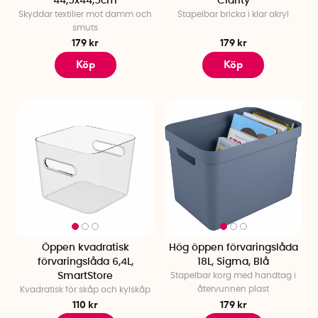
44,5x44,5cm
Clarity
Skyddar textilier mot damm och
Stapelbar bricka i klar akryl
smuts
179 kr
179 kr
Köp
Köp
Öppen kvadratisk
Hög öppen förvaringslåda
förvaringslåda 6,4L,
18L, Sigma, Blå
SmartStore
Stapelbar korg med handtag i
återvunnen plast
Kvadratisk för skåp och kylskåp
110 kr
179 kr