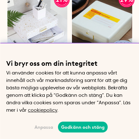
Minibyrå, 2 lådor, BIGSO
Ask, 11x11x 4cm, PENCO
Vi bryr oss om din integritet
BIRGER, 33 x 25,5 x H 14,5
Håller småsaker på plats
cm, Vit / Splash Guld
Vi använder cookies för att kunna anpassa vårt
Minibyrå för förvaring
innehåll och vår marknadsföring samt för att ge dig
180 kr
229 kr
85 kr
119 kr
bästa möjliga upplevelse av vår webbplats.
Bekräfta
Bevaka
Köp
genom att klicka på “Godkänn och stäng”. Du kan
ändra vilka cookies som sparas under ”Anpassa”.
Läs
mer i vår
cookiepolicy
.
Anpassa
Godkänn och stäng