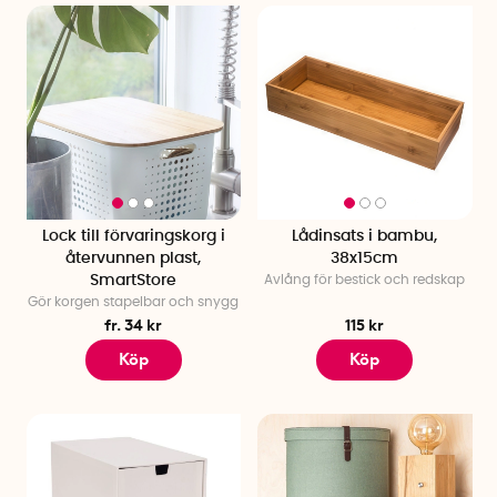
Lock till förvaringskorg i
Lådinsats i bambu,
återvunnen plast,
38x15cm
SmartStore
Avlång för bestick och redskap
Gör korgen stapelbar och snygg
fr. 34 kr
115 kr
Köp
Köp