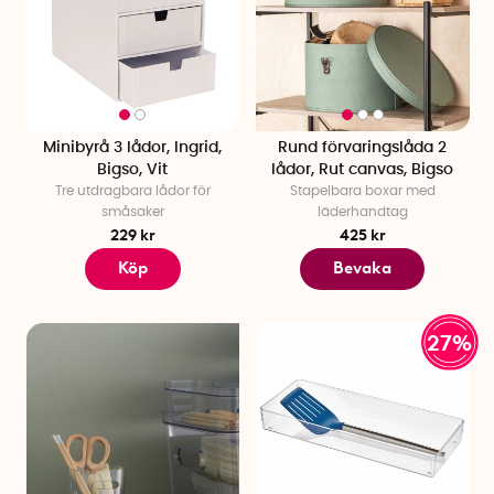
Minibyrå 3 lådor, Ingrid,
Rund förvaringslåda 2
Bigso, Vit
lådor, Rut canvas, Bigso
Tre utdragbara lådor för
Stapelbara boxar med
småsaker
läderhandtag
229 kr
425 kr
Köp
Bevaka
27%