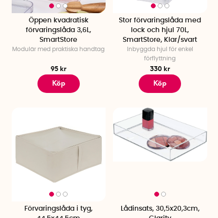
Öppen kvadratisk
Stor förvaringslåda med
förvaringslåda 3,6L,
lock och hjul 70L,
SmartStore
SmartStore, Klar/svart
Modulär med praktiska handtag
Inbyggda hjul för enkel
förflyttning
95 kr
330 kr
Köp
Köp
Förvaringslåda i tyg,
Lådinsats, 30,5x20,3cm,