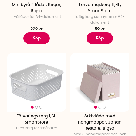
smart helhetslösning i varje rum.
Minibyrå 2 lådor, Birger,
Förvaringskorg 11,4L,
Bigso
SmartStore
Förvaringslådor i plast – slitstarka och lättskötta
Två lådor för A4-dokument
Luftig korg som rymmer A4-
dokument
Förvaringslådor i plast är ett praktiskt val när du behöver
229 kr
59 kr
hållbar och lättskött förvaring. De är tåliga, lätta att rengöra
Köp
Köp
och finns i flera storlekar och färger för att passa olika behov.
Använd dem för att organisera leksaker, städsaker eller
förrådsprylar – både i hemmet, garaget och på kontoret.
Många modeller är stapelbara och genomskinliga, vilket gör
det enkelt att få överblick över innehållet.
Utforska hela vårt sortiment av praktiska förvaringslådor här
nedan och hitta dina nya favoriter för smart förvaring!
Förvaringskorg 1,6L,
Arkivlåda med
SmartStore
hängmappar, Johan
Liten korg för småsaker
restore, Bigso
Med 8 hängmappar och lock