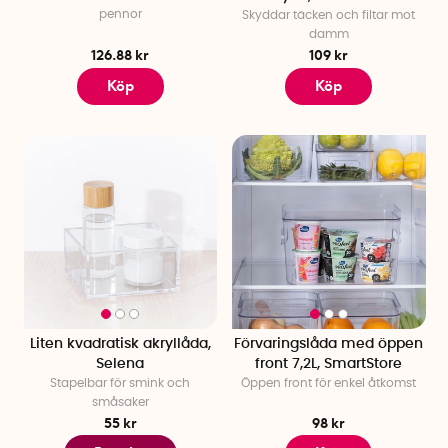
pennor
Skyddar täcken och filtar mot
damm
126.88 kr
109 kr
Köp
Köp
Liten kvadratisk akryllåda,
Förvaringslåda med öppen
Selena
front 7,2L, SmartStore
Stapelbar för smink och
Öppen front för enkel åtkomst
småsaker
55 kr
98 kr