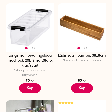
Långsmal förvaringslåda
Lådinsats i bambu, 38x8cm
med lock 20L, SmartStore,
Smal för knivar och slevar
Klar/svart
Avlång form för smala
utrymmen
70 kr
85 kr
Köp
Köp