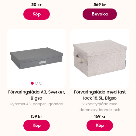
30 kr
369 kr
Köp
Bevaka
Förvaringslåda A3, Sverker,
Förvaringslåda med fast
Bigso
lock 18,5L, Bigso
Rymmer A3-papper liggande
Vikbar tyglåda med
dammskyddande lock
159 kr
169 kr
Köp
Köp