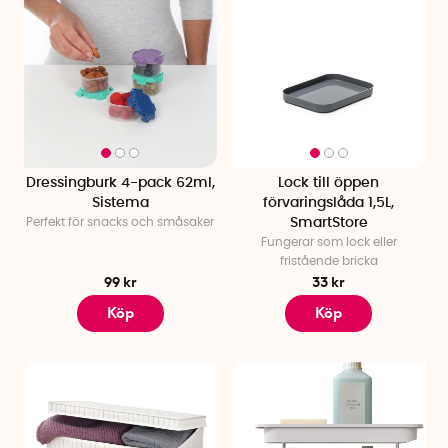
Dressingburk 4-pack 62ml,
Lock till öppen
Sistema
förvaringslåda 1,5L,
Perfekt för snacks och småsaker
SmartStore
Fungerar som lock eller
fristående bricka
99 kr
33 kr
Köp
Köp