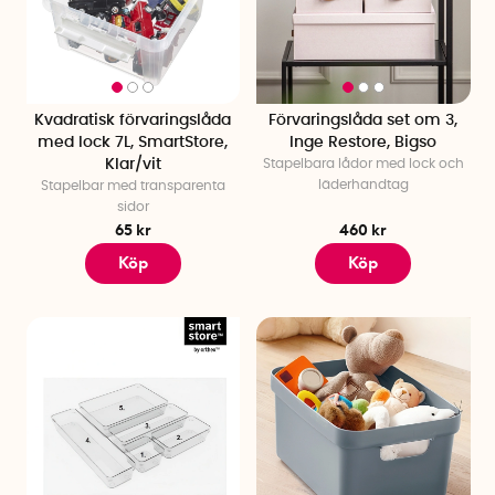
Kvadratisk förvaringslåda
Förvaringslåda set om 3,
med lock 7L, SmartStore,
Inge Restore, Bigso
Klar/vit
Stapelbara lådor med lock och
läderhandtag
Stapelbar med transparenta
sidor
65 kr
460 kr
Köp
Köp