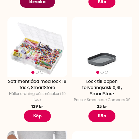
Bevaka
Köp
Sotrimentlåda med lock 19
Lock till öppen
fack, SmartStore
förvaringsask 0,6L,
Håller ordning på småsaker i 19
SmartStore
fack
Passar Smartstore Compact XS
129 kr
25 kr
Köp
Köp