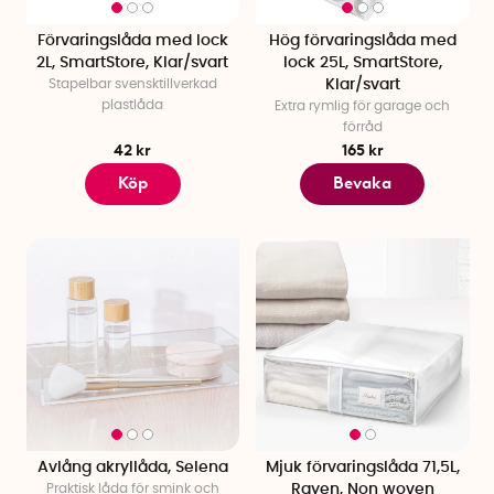
Förvaringslåda med lock
Hög förvaringslåda med
2L, SmartStore, Klar/svart
lock 25L, SmartStore,
Stapelbar svensktillverkad
Klar/svart
plastlåda
Extra rymlig för garage och
förråd
42 kr
165 kr
Köp
Bevaka
Avlång akryllåda, Selena
Mjuk förvaringslåda 71,5L,
Praktisk låda för smink och
Rayen, Non woven