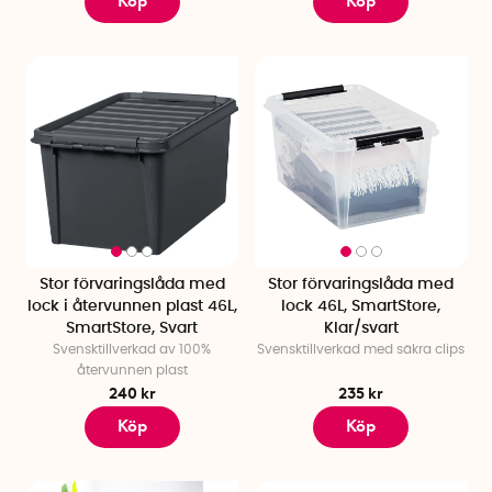
Köp
Köp
Stor förvaringslåda med
Stor förvaringslåda med
lock i återvunnen plast 46L,
lock 46L, SmartStore,
SmartStore, Svart
Klar/svart
Svensktillverkad av 100%
Svensktillverkad med säkra clips
återvunnen plast
240 kr
235 kr
Köp
Köp