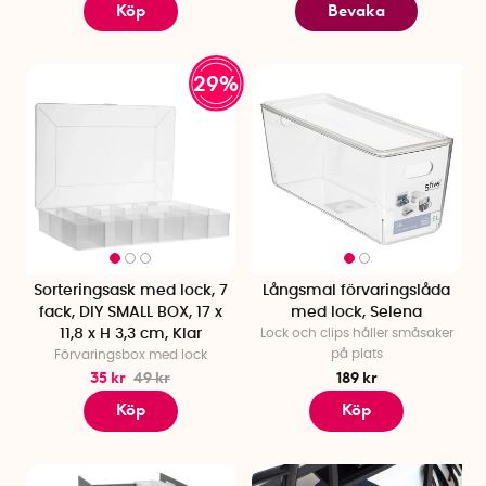
Köp
Bevaka
29%
Sorteringsask med lock, 7
Långsmal förvaringslåda
fack, DIY SMALL BOX, 17 x
med lock, Selena
11,8 x H 3,3 cm, Klar
Lock och clips håller småsaker
på plats
Förvaringsbox med lock
35 kr
49 kr
189 kr
Köp
Köp