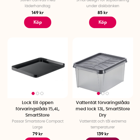
Stilren canvas med
Smal design för sopsortering
läderhandtag
under diskbänken
149 kr
85 kr
Köp
Köp
Lock till öppen
Vattentät förvaringslåda
förvaringslåda 15,4L,
med lock 13L, SmartStore
SmartStore
Dry
Passar Smartstore Compact
Vattentät och tål extrema
Large
temperaturer
79 kr
139 kr