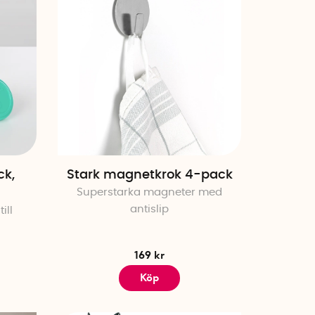
ck,
Stark magnetkrok 4-pack
Superstarka magneter med
antislip
ill
169 kr
Köp