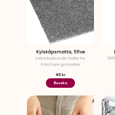
Kylskåpsmatta, 5five
Luftcirkulerande matta för
100%
fräschare grönsaker
40 kr
Bevaka