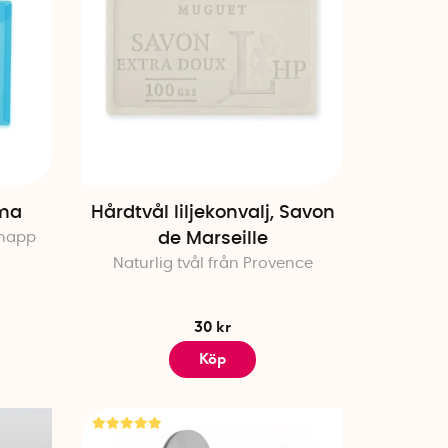
rma
Hårdtvål liljekonvalj, Savon
knapp
de Marseille
Naturlig tvål från Provence
30 kr
Köp