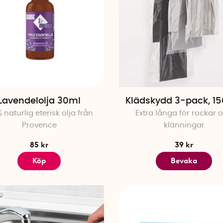
Lavendelolja 30ml
Klädskydd 3-pack, 1
 naturlig eterisk olja från
Extra långa för rockar 
Provence
klänningar
85 kr
39 kr
Köp
Bevaka