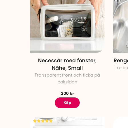
Necessär med fönster,
Rengö
Nähe, Small
Tre bo
Transparent front och ficka på
baksidan
200 kr
Köp