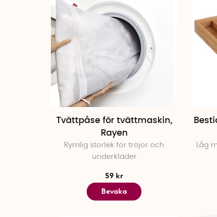
Tvättpåse för tvättmaskin,
Besti
Rayen
Rymlig storlek för tröjor och
Låg m
underkläder
59 kr
Bevaka