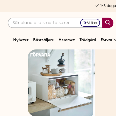
1-3 daga
AI-läge
Nyheter
Bästsäljare
Hemmet
Trädgård
Förvari