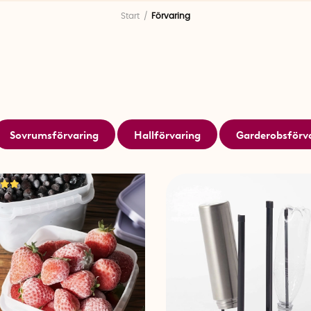
Start
Förvaring
Förvara.se har flyttat in hos oss på SmartaSaker, vilket b
smarta förvaringslösningar här på sajten. Allt det pra
som Förvara.se stått för lever nu vidare hos oss, sida v
Det innebär en ännu större samling smarta lösningar för
garderoben och allt däremellan. Smart förvaring och Sm
som en naturlig och självklar del av vår vision: lösningar 
Organisera dig lycklig
Sovrumsförvaring
Hallförvaring
Garderobsförv
Välorganiserade utrymmen gör mer än att bara se prydl
vardagen. Med smart förvaring får varje sak sin plats, v
små moment i livet. Oavsett om du vill få ordning i hallen
harmoni i garderoben, hittar du hos oss smarta lösninga
organisera kan faktiskt vara en väg till större trivsel. Fö
också.
Förvaring som förenklar
För oss är smart förvaring mer än att bara gömma und
skapa ett hem där varje sak har sin plats och där du ka