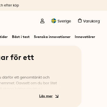
ch efter köp
Sverige
Varukorg
ider
Bäst i test
Svenska innovationer
Innovatörer
ar för ett
du därför ett genomtänkt och
 hemmet. Oavsett om du bor litet
 skapa bättre struktur i
 och snyggare att hålla ordning.