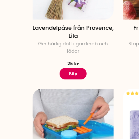
Lavendelpåse från Provence,
Fr
Lila
Ger härlig doft i garderob och
Stap
lådor
25 kr
Köp