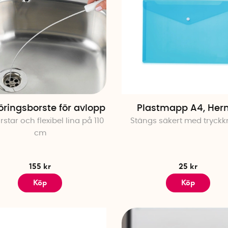
ringsborste för avlopp
Plastmapp A4, He
rstar och flexibel lina på 110
Stängs säkert med tryck
cm
155 kr
25 kr
Köp
Köp