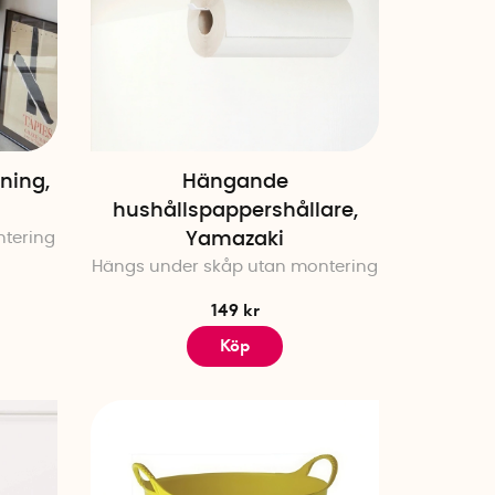
hur enkelt, roligt och
lning,
Hängande
hushållspappershållare,
tering
Yamazaki
Hängs under skåp utan montering
149 kr
Köp