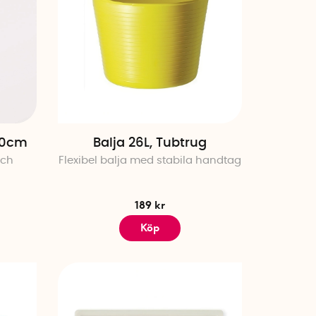
50cm
Balja 26L, Tubtrug
och
Flexibel balja med stabila handtag
189 kr
Köp