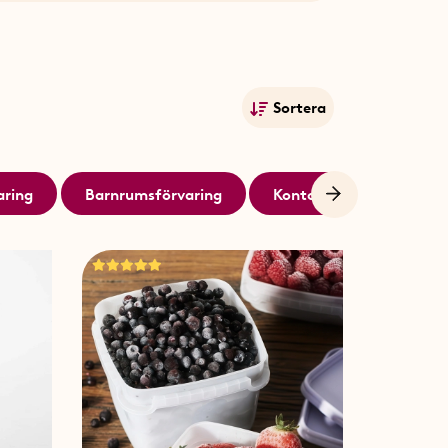
etyder att du nu hittar ännu fler
ktiska, genomtänkta och snygga
id sida med våra egna favoriter.
 att få ordning på hallen, köket,
Sortera
artaSaker hör helt enkelt ihop,
Mest populära
för allt.
Namn A-Ö
aring
Barnrumsförvaring
Kontorsmaterial
Namn Ö-A
iga ut, de skapar lugn i
Lägsta pris
ilket förenklar både stora och
Högsta pris
, struktur i köket eller skapa
Publiceringsdatum
r som gör stor skillnad. Att
r när hemmet är i balans, är vi det
an saker. Det handlar om att
n hitta det du behöver, när du