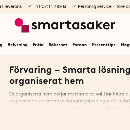
rs leverans
Fri frakt fr. 499 kr
Personlig service – före o
ng
Belysning
Fritid
Säkerhet
Fordon
Presenttips
Högt
Förvaring – Smarta lösning
organiserat hem
Ett organiserat hem börjar med smarta val. Här hittar 
inspirerande sortiment av förvaringslösningar för hela
och behöver maximera varje kvadratmeter, eller bara vill
vardagen, har vi produkterna som gör det både enklare
Förvara.se blir en del av SmartaSaker