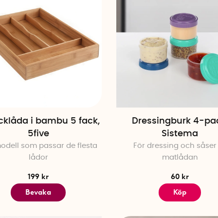
cklåda i bambu 5 fack,
Dressingburk 4-pa
5five
Sistema
odell som passar de flesta
För dressing och såser t
lådor
matlådan
199 kr
60 kr
Bevaka
Köp