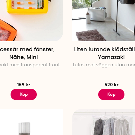
Eller utforska hela sortimentet här nedan – och upptäck 
inspirerande det kan vara att skapa ordning!
cessär med fönster,
Liten lutande klädstäl
Nähe, Mini
Yamazaki
akt med transparent front
Lutas mot väggen utan mon
159 kr
520 kr
Köp
Köp