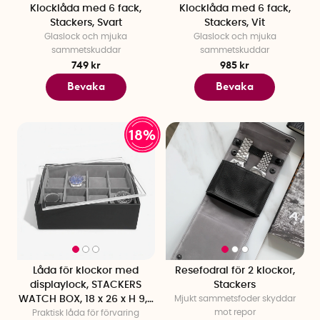
Klocklåda med 6 fack,
Klocklåda med 6 fack,
Stackers, Svart
Stackers, Vit
Glaslock och mjuka
Glaslock och mjuka
sammetskuddar
sammetskuddar
749 kr
985 kr
Bevaka
Bevaka
18%
Låda för klockor med
Resefodral för 2 klockor,
displaylock, STACKERS
Stackers
WATCH BOX, 18 x 26 x H 9,5
Mjukt sammetsfoder skyddar
mot repor
Praktisk låda för förvaring
cm Svart