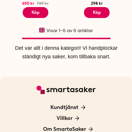
650 kr
789 kr
298 kr
Köp
Köp
Visar
1-6
av
6
artiklar
Det var allt i denna kategori! Vi handplockar
ständigt nya saker, kom tillbaka snart.
Kundtjänst
Kontakta oss
Villkor
För Företag
Frakt och leverans
Om SmartaSaker