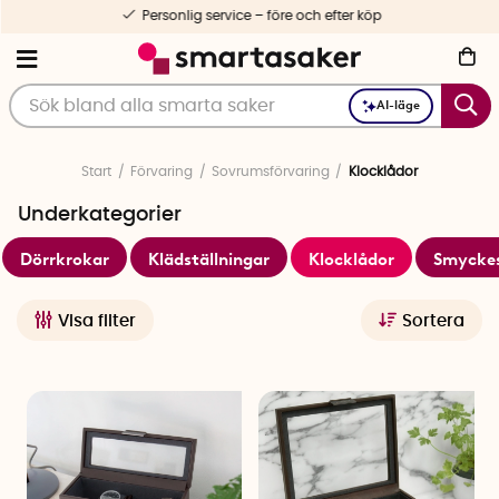
Personlig service – före och efter köp
AI-läge
Start
Förvaring
Sovrumsförvaring
Klocklådor
Underkategorier
Dörrkrokar
Klädställningar
Klocklådor
Smyckes
Visa filter
Sortera