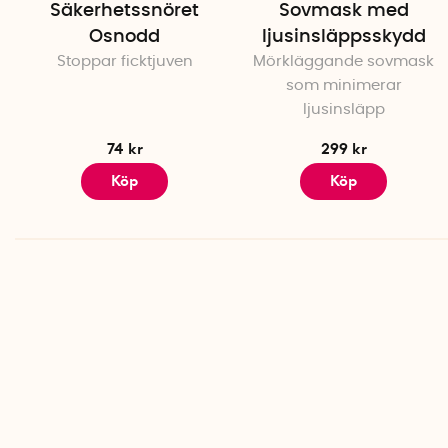
Säkerhetssnöret
Sovmask med
Osnodd
ljusinsläppsskydd
Stoppar ficktjuven
Mörkläggande sovmask
som minimerar
ljusinsläpp
74 kr
299 kr
Köp
Köp