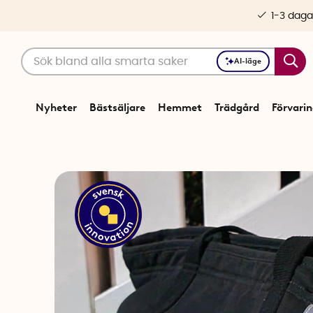
1-3 daga
AI-läge
Nyheter
Bästsäljare
Hemmet
Trädgård
Förvari