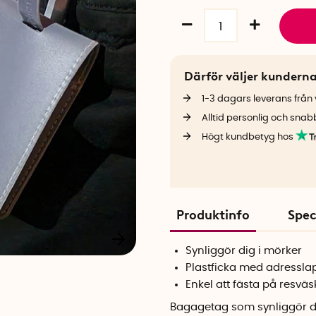
Därför väljer kundern
1-3 dagars leverans från v
Alltid personlig och snab
Högt kundbetyg hos
Produktinfo
Spec
Synliggör dig i mörker
Plastficka med adressla
Enkel att fästa på resvä
Bagagetag som synliggör di