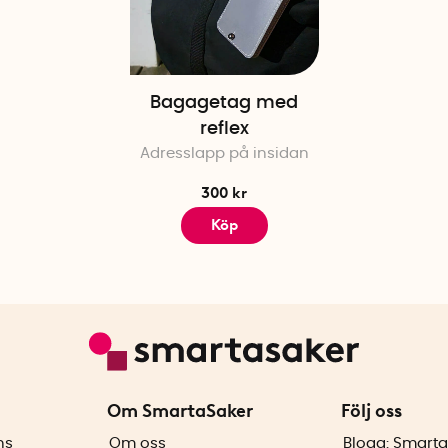
Bagagetag med
reflex
Adresslapp på insidan
300 kr
Köp
Om SmartaSaker
Följ oss
ns
Om oss
Blogg: Smarta