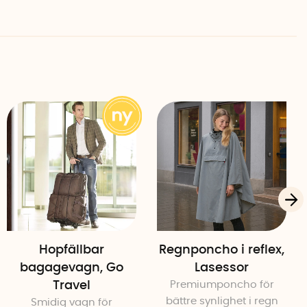
rdegård
Hopfällbar
Regnponcho i reflex,
bagagevagn, Go
Lasessor
Travel
Premiumponcho för
bättre synlighet i regn
Smidig vagn för