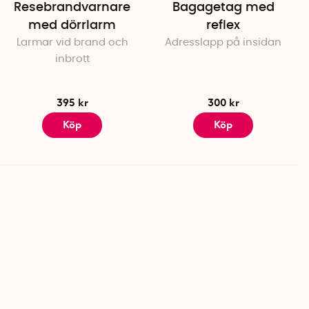
Resebrandvarnare
Bagagetag med
med dörrlarm
reflex
Larmar vid brand och
Adresslapp på insidan
inbrott
395 kr
300 kr
Köp
Köp