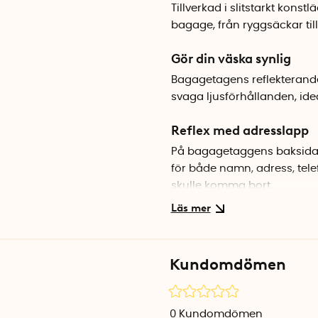
Tillverkad i slitstarkt kons
bagage, från ryggsäckar till
Gör din väska synlig
Bagagetagens reflekterande
svaga ljusförhållanden, ide
Reflex med adresslapp
På bagagetaggens baksida f
för både namn, adress, tel
skulle komma bort.
Specifikationer
Material: Konstläder
Färg: Grå
Kundomdömen
Längd: 11 cm (22 cm utfälld)
Längd, ögla: 6,6 cm
Bredd: 6,8 cm
0
Kundomdömen