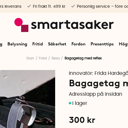
rs leverans
Fri frakt fr. 499 kr
Personlig service – före o
ng
Belysning
Fritid
Säkerhet
Fordon
Presenttips
Högt
Start
Fritid
Resa
Bagagetag med reflex
Innovatör:
Frida Hardeg
Bagagetag m
Adresslapp på insidan
300
kr