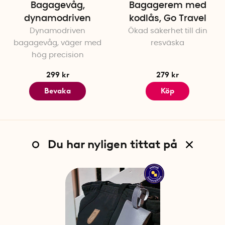
Bagagevåg,
Bagagerem med
dynamodriven
kodlås, Go Travel
Dynamodriven
Ökad säkerhet till din
bagagevåg, väger med
resväska
hög precision
299 kr
279 kr
Bevaka
Köp
Du har nyligen tittat på