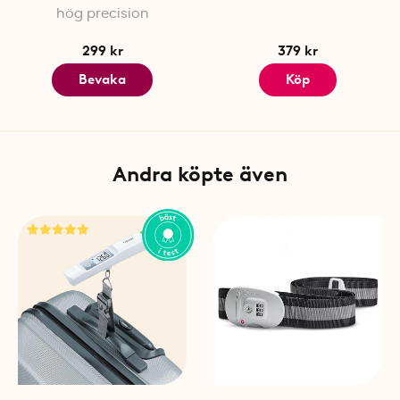
hög precision
299 kr
379 kr
Bevaka
Köp
Andra köpte även