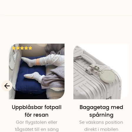
Uppblåsbar fotpall
Bagagetag med
för resan
spårning
Gör flygstolen eller
Se väskans position
tågsätet till en säng
direkt i mobilen