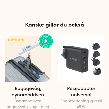
Tjocklek: Ca 0,5 cm
Antal per förpackning: 1
Svensk innovatör: Frida Ha
Kanske gillar du också
Bagagevåg,
Reseadapter
dynamodriven
universal
Dynamodriven
Snabbladdning upp till
bagagevåg, väger med
45 W