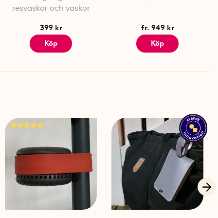
resväskor och väskor
399 kr
fr. 949 kr
Köp
Köp