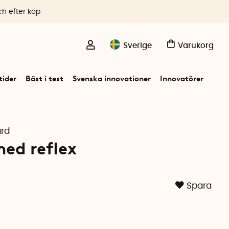
ch efter köp
Sverige
Varukorg
ider
Bäst i test
Svenska innovationer
Innovatörer
ård
ed reflex
Spara