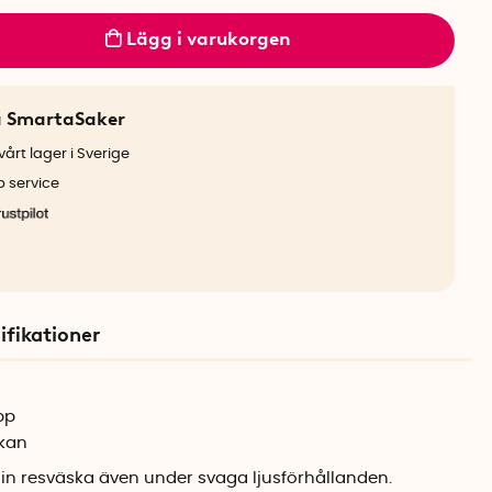
Lägg i varukorgen
a SmartaSaker
årt lager i Sverige
b service
ifikationer
pp
skan
n resväska även under svaga ljusförhållanden.