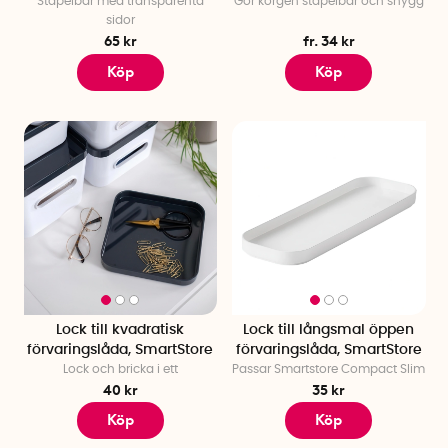
Stapelbar med transparenta
Gör korgen stapelbar och snygg
sidor
65 kr
fr. 34 kr
Köp
Köp
Lock till kvadratisk
Lock till långsmal öppen
förvaringslåda, SmartStore
förvaringslåda, SmartStore
Lock och bricka i ett
Passar Smartstore Compact Slim
40 kr
35 kr
Köp
Köp