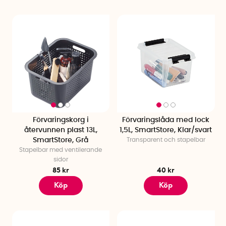
Förvaringskorg i
Förvaringslåda med lock
återvunnen plast 13L,
1,5L, SmartStore, Klar/svart
SmartStore, Grå
Transparent och stapelbar
Stapelbar med ventilerande
sidor
85 kr
40 kr
Köp
Köp