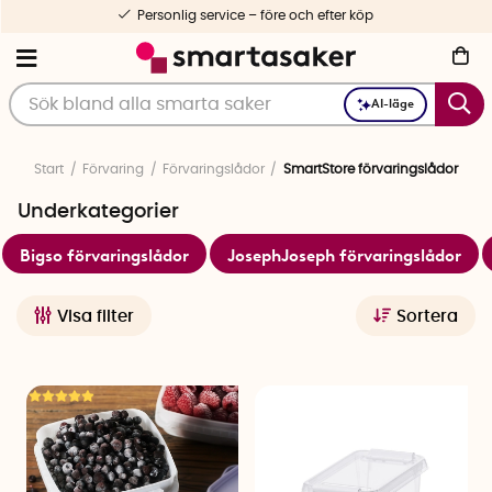
1-3 dagars leverans
AI-läge
Start
Förvaring
Förvaringslådor
SmartStore förvaringslådor
Underkategorier
Bigso förvaringslådor
JosephJoseph förvaringslådor
Visa filter
Sortera