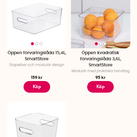
Öppen förvaringslåda 15,4L,
Öppen kvadratisk
SmartStore
förvaringslåda 3,6L,
Stapelbar och modulär design
SmartStore
Modulär med praktiska handtag
159 kr
95 kr
Köp
Köp