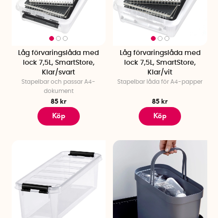
Låg förvaringslåda med
Låg förvaringslåda med
lock 7,5L, SmartStore,
lock 7,5L, SmartStore,
Klar/svart
Klar/vit
Stapelbar och passar A4-
Stapelbar låda för A4-papper
dokument
85 kr
85 kr
Köp
Köp