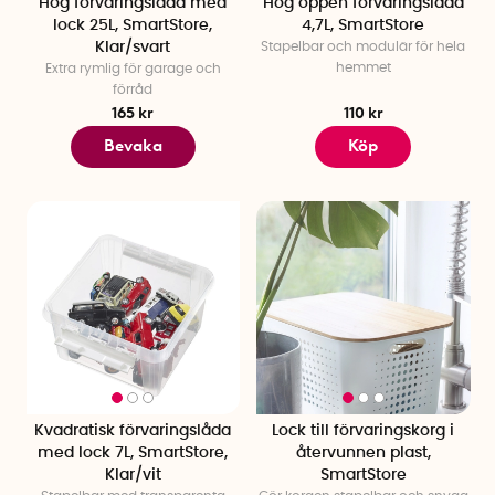
Hög förvaringslåda med
Hög öppen förvaringslåda
lock 25L, SmartStore,
4,7L, SmartStore
Klar/svart
Stapelbar och modulär för hela
hemmet
Extra rymlig för garage och
förråd
165 kr
110 kr
Bevaka
Köp
Kvadratisk förvaringslåda
Lock till förvaringskorg i
med lock 7L, SmartStore,
återvunnen plast,
Klar/vit
SmartStore