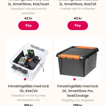
2L, SmartStore, Klar/svart
2L, SmartStore, Klar/vit
Stapelbar svensktillverkad
Praktisk ask för småsaker
plastlåda
42 kr
42 kr
Köp
Köp
Förvaringslåda med lock
Förvaringslåda med lock
31L, Klar/vit
31L, SmartStore Pro,
Stapelbar förvaring med
Svart/orange
transparent lock
Slagtålig och stapelbar
189 kr
299 kr