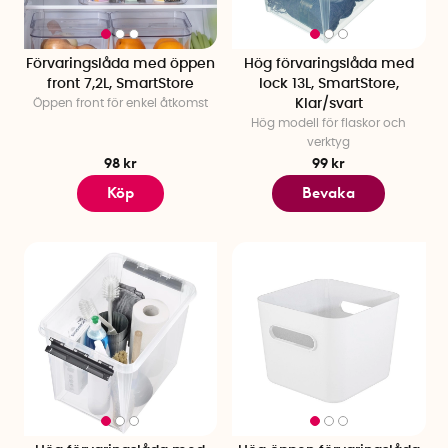
Förvaringslåda med öppen
Hög förvaringslåda med
front 7,2L, SmartStore
lock 13L, SmartStore,
Öppen front för enkel åtkomst
Klar/svart
Hög modell för flaskor och
verktyg
98 kr
99 kr
Köp
Bevaka