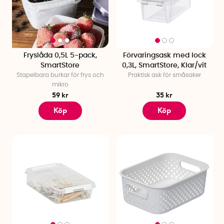
Fryslåda 0,5L 5-pack,
Förvaringsask med lock
SmartStore
0,3L, SmartStore, Klar/vit
Stapelbara burkar för frys och
Praktisk ask för småsaker
mikro
59 kr
35 kr
Köp
Köp