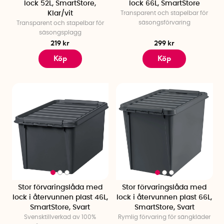
lock 52L, SmartStore,
lock 66L, SmartStore
Klar/vit
Transparent och stapelbar för
säsongsförvaring
Transparent och stapelbar för
säsongsplagg
219 kr
299 kr
Köp
Köp
Stor förvaringslåda med
Stor förvaringslåda med
lock i återvunnen plast 46L,
lock i återvunnen plast 66L,
SmartStore, Svart
SmartStore, Svart
Svensktillverkad av 100%
Rymlig förvaring för sängkläder