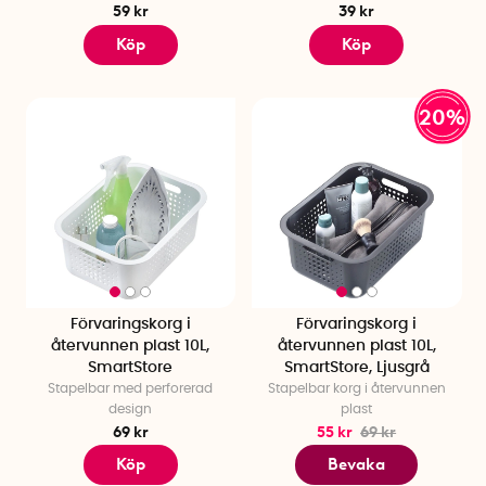
59 kr
39 kr
Köp
Köp
20%
Förvaringskorg i
Förvaringskorg i
återvunnen plast 10L,
återvunnen plast 10L,
SmartStore
SmartStore, Ljusgrå
Stapelbar med perforerad
Stapelbar korg i återvunnen
design
plast
69 kr
55 kr
69 kr
Köp
Bevaka