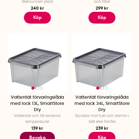
återvunnen plast
och filtar
240 kr
299 kr
Köp
Köp
Vattentät förvaringslåda
Vattentät förvaringslåda
med lock 13L, SmartStore
med lock 34L, SmartStore
Dry
Dry
Vattentät och tål extrema
Skyddar mot fukt och damm i
temperaturer
båt eller förråd
139 kr
239 kr
Bevaka
Köp