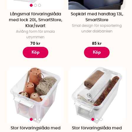
Långsmal förvaringslåda
Sopkärl med handtag 13L,
med lock 20L, SmartStore,
SmartStore
Klar/svart
Smal design för sopsortering
under diskbänken
Avlång form för smala
utrymmen
70 kr
85 kr
Köp
Köp
Stor förvaringslåda med
Stor förvaringslåda med