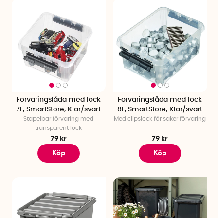
Förvaringslåda med lock
Förvaringslåda med lock
7L, SmartStore, Klar/svart
8L, SmartStore, Klar/svart
Stapelbar förvaring med
Med clipslock för säker förvaring
transparent lock
79 kr
79 kr
Köp
Köp