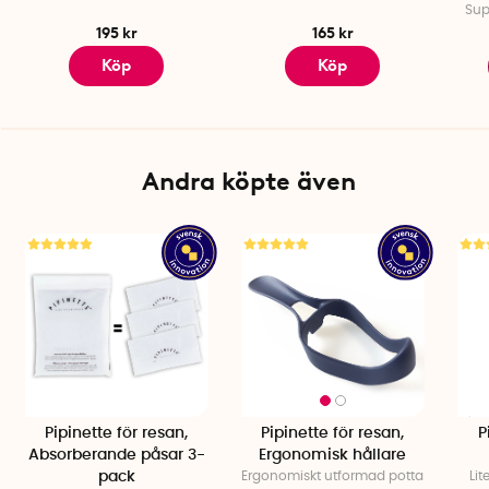
Sup
195 kr
165 kr
Köp
Köp
Andra köpte även
Pipinette för resan,
Pipinette för resan,
P
Absorberande påsar 3-
Ergonomisk hållare
pack
Ergonomiskt utformad potta
Lit