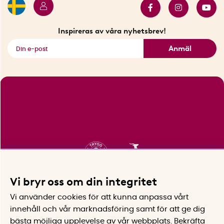
Innovatörer
Bästsäljare
Fyndhörnan
Inspireras av våra nyhetsbrev!
Se alla smarta saker
Anmäl
Vi bryr oss om din integritet
Vi använder cookies för att kunna anpassa vårt
innehåll och vår marknadsföring samt för att ge dig
bästa möjliga upplevelse av vår webbplats.
Bekräfta