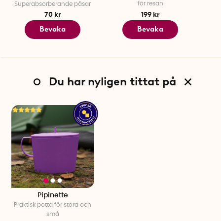
för resan
Superabsorberande påsar
70 kr
199 kr
Bevaka
Bevaka
Du har nyligen tittat på
Pipinette
Praktisk potta för stora och
små