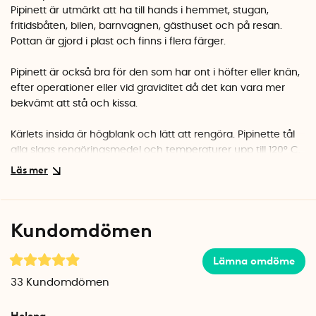
Pipinett är utmärkt att ha till hands i hemmet, stugan,
fritidsbåten, bilen, barnvagnen, gästhuset och på resan.
Pottan är gjord i plast och finns i flera färger.
Pipinett är också bra för den som har ont i höfter eller knän,
efter operationer eller vid graviditet då det kan vara mer
bekvämt att stå och kissa.
Kärlets insida är högblank och lätt att rengöra.
Pipinette tål
alla slags rengöringsmedel och temperaturer upp till 120° C.
Använd samma rengöringsmedel som för toalettstolen.
Kundomdömen
Lämna omdöme
33
Kundomdömen
Helena