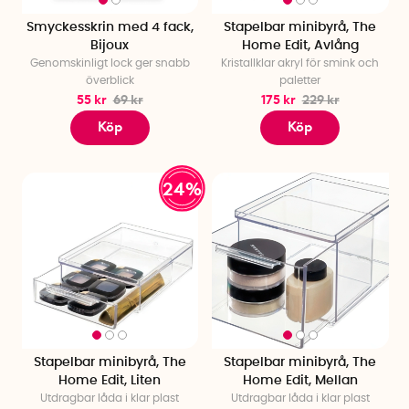
Smyckesskrin med 4 fack,
Stapelbar minibyrå, The
Bijoux
Home Edit, Avlång
Genomskinligt lock ger snabb
Kristallklar akryl för smink och
överblick
paletter
55 kr
69 kr
175 kr
229 kr
Köp
Köp
24%
Stapelbar minibyrå, The
Stapelbar minibyrå, The
Home Edit, Liten
Home Edit, Mellan
Utdragbar låda i klar plast
Utdragbar låda i klar plast