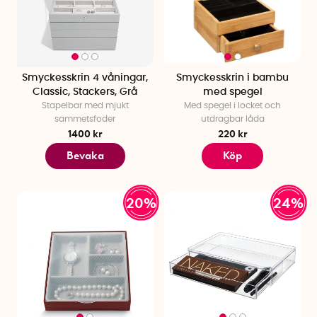
Smyckesskrin 4 våningar,
Smyckesskrin i bambu
Classic, Stackers, Grå
med spegel
Stapelbar med mjukt
Med spegel i locket och
sammetsfoder
utdragbar låda
1400 kr
220 kr
Bevaka
Köp
20%
24%