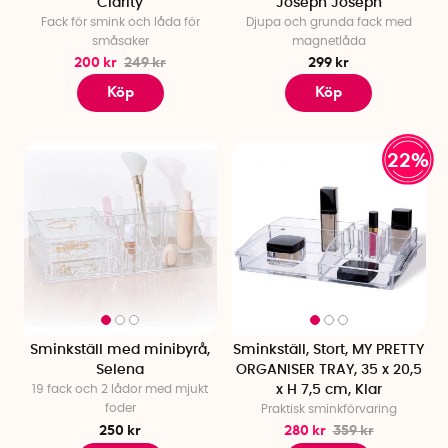
Clarity
Joseph Joseph
Fack för smink och låda för
Djupa och grunda fack med
småsaker
magnetlåda
200 kr
249 kr
299 kr
Köp
Köp
22%
Sminkställ med minibyrå,
Sminkställ, Stort, MY PRETTY
Selena
ORGANISER TRAY, 35 x 20,5
19 fack och 2 lådor med mjukt
x H 7,5 cm, Klar
foder
Praktisk sminkförvaring
250 kr
280 kr
359 kr