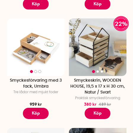
Köp
Köp
22%
Smyckesförvaring med 3
Smyckeskrin, WOODEN
fack, Umbra
HOUSE, 19,5 x 17 x H 30 cm,
Tre lådor med mjukt foder
Natur / Svart
Praktisk smyckesförvaring
959 kr
380 kr
489 kr
Köp
Köp