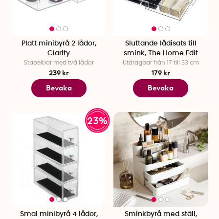
Platt minibyrå 2 lådor,
Sluttande lådisats till
Clarity
smink, The Home Edit
Stapelbar med två lådor
Utdragbar från 17 till 33 cm
239 kr
179 kr
Bevaka
Bevaka
23%
Smal minibyrå 4 lådor,
Sminkbyrå med ställ,