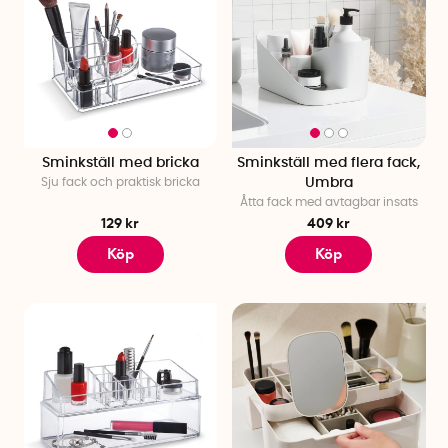
Sminkställ med bricka
Sminkställ med flera fack,
Sju fack och praktisk bricka
Umbra
Åtta fack med avtagbar insats
129 kr
409 kr
Köp
Köp