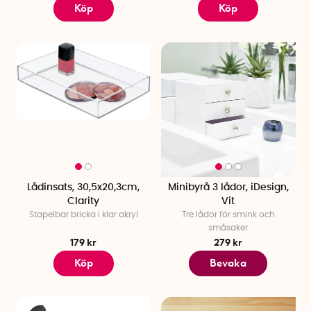
Köp
Köp
Lådinsats, 30,5x20,3cm,
Minibyrå 3 lådor, iDesign,
Clarity
Vit
Stapelbar bricka i klar akryl
Tre lådor för smink och
småsaker
179 kr
279 kr
Köp
Bevaka