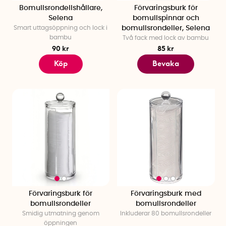
Bomullsrondellshållare,
Förvaringsburk för
Selena
bomullspinnar och
Smart uttagsöppning och lock i
bomullsrondeller, Selena
bambu
Två fack med lock av bambu
90 kr
85 kr
Köp
Bevaka
Förvaringsburk för
Förvaringsburk med
bomullsrondeller
bomullsrondeller
Smidig utmatning genom
Inkluderar 80 bomullsrondeller
öppningen