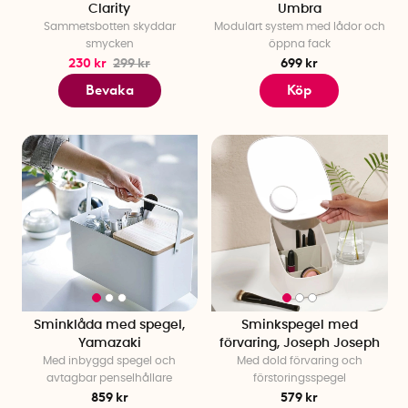
Clarity
Umbra
Sammetsbotten skyddar
Modulärt system med lådor och
smycken
öppna fack
230 kr
299 kr
699 kr
Bevaka
Köp
Sminklåda med spegel,
Sminkspegel med
Yamazaki
förvaring, Joseph Joseph
Med inbyggd spegel och
Med dold förvaring och
avtagbar penselhållare
förstoringsspegel
859 kr
579 kr