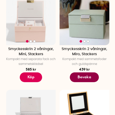
Smyckesskrin 2 våningar,
Smyckesskrin 2 våningar,
Mini, Stackers
Miro, Stackers
Kompakt med separata fack och
Kompakt med sammetsfoder
sammetsklädsel
och guldspänne
585 kr
439 kr
Köp
Bevaka