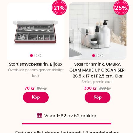
21%
25%
Stort smyckesskrin, Bijoux
Ställ för smink, UMBRA
Överblick genom genomskinligt
GLAM MAKE UP ORGANISER,
lock
26,5 x 17 x H12,5 cm, Klar
Smidigt sminkställ
70 kr
89 kr
300 kr
399 kr
Köp
Köp
Visar
1-62
av
62
artiklar