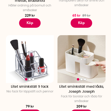
metall, Brabantia
Transparent akryl för smink och
småsaker
Håller ordning på bomull och
småsaker
229 kr
65 kr
89 kr
Köp
Köp
Litet sminkställ 9 fack
Litet sminkställ med låda,
Nio fack för läppstift och pennor
Joseph Joseph
Fack för borstar och låda för
småsaker
79 kr
209 kr