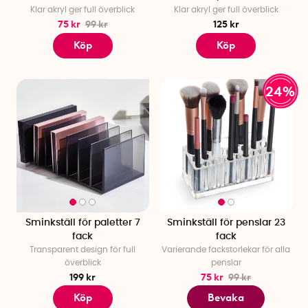
Klar akryl ger full överblick
Klar akryl ger full överblick
75 kr
99 kr
125 kr
Köp
Köp
24%
Sminkställ för paletter 7
Sminkställ för penslar 23
fack
fack
Transparent design för full
Varierande fackstorlekar för alla
överblick
penslar
199 kr
75 kr
99 kr
Köp
Bevaka