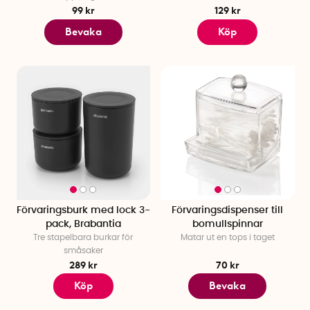
99 kr
129 kr
Bevaka
Köp
Förvaringsburk med lock 3-
Förvaringsdispenser till
pack, Brabantia
bomullspinnar
Tre stapelbara burkar för
Matar ut en tops i taget
småsaker
289 kr
70 kr
Köp
Bevaka