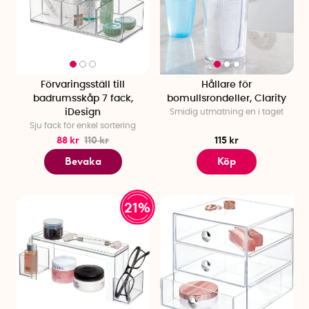
Förvaringsställ till
Hållare för
badrumsskåp 7 fack,
bomullsrondeller, Clarity
iDesign
Smidig utmatning en i taget
Sju fack för enkel sortering
88 kr
110 kr
115 kr
Bevaka
Köp
21%