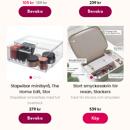
105 kr
139 kr
239 kr
Bevaka
Bevaka
Stapelbar minibyrå, The
Stort smyckesskrin för
Home Edit, Stor
resan, Stackers
Stapelbar sminklåda med full
Fack för klocka och smycken
överblick
279 kr
539 kr
Bevaka
Köp