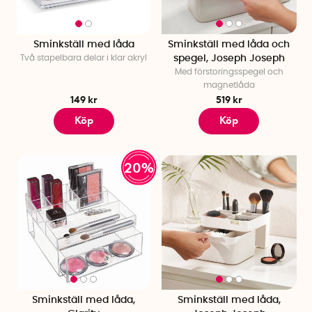
Sminkställ med låda
Sminkställ med låda och
Två stapelbara delar i klar akryl
spegel, Joseph Joseph
Med förstoringsspegel och
magnetlåda
149 kr
519 kr
Köp
Köp
20%
Sminkställ med låda,
Sminkställ med låda,