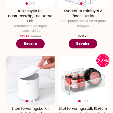
Insatshylla till
Kvadratisk minibyrå 3
badrumsskåp, The Home
lådor, Clarity
Edit
Transparent med silverfärgade
knoppar
Fördubblar förvaringen i
medicinskåpet
125 kr
159 kr
279 kr
Bevaka
Bevaka
27%
Liten förvaringsburk i
Litet förvaringsställ, 15x6cm