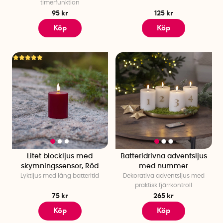
timerfunktion
95 kr
125 kr
Köp
Köp
Litet blockljus med
Batteridrivna adventsljus
skymningssensor, Röd
med nummer
Lyktljus med lång batteritid
Dekorativa adventsljus med
praktisk fjärrkontroll
75 kr
265 kr
Köp
Köp