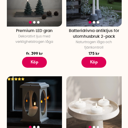
Premium LED gran
Batteridrivna antikljus för
Dekorativt ljus med
utomhusbruk 2-pack
verklighetstrogen låga
Naturtrogen låga och
fjärrkontroll
fr. 399 kr
175 kr
Köp
Köp