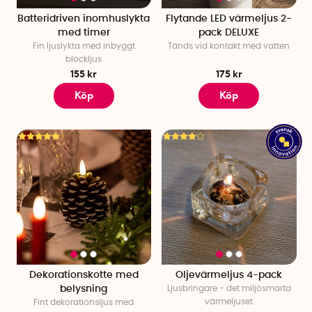
Batteridriven inomhuslykta
Flytande LED värmeljus 2-
med timer
pack DELUXE
Fin ljuslykta med inbyggt
Tänds vid kontakt med vatten
blockljus
155 kr
175 kr
Köp
Köp
Dekorationskotte med
Oljevärmeljus 4-pack
belysning
Ljusbringare - det miljösmarta
värmeljuset
Fint dekorationsljus med