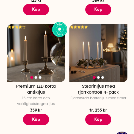
125 kr
389 kr
Köp
Köp
Premium LED korta
Stearinljus med
antikljus
fjärrkontroll 4-pack
15 cm korta och
Fjärrstyrda batteriljus med timer
verklighetstrogna ljus
359 kr
fr. 255 kr
Köp
Köp