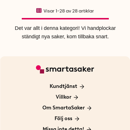
Visar
1-28
av
28
artiklar
Det var allt i denna kategori! Vi handplockar
ständigt nya saker, kom tillbaka snart.
Kundtjänst
Kontakta oss
Villkor
För Företag
Frakt och leverans
Om SmartaSaker
Personuppgiftspolicy
Om oss
Följ oss
Köpvillkor
Vår historia
Blogg: Smarta tips
Missa inte detta!