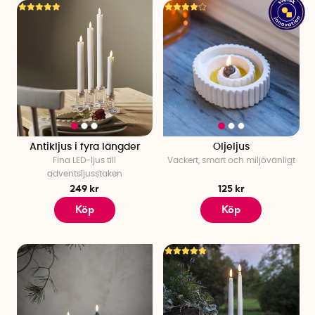
Antikljus i fyra längder
Oljeljus
Fina LED-ljus till
Vackert, smart och miljövänligt
adventsljusstaken
249 kr
125 kr
Köp
Köp