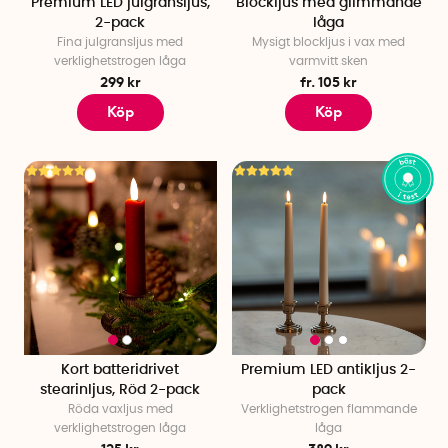
Premium LED julgransljus,
Blockljus med glimmande
2-pack
låga
Fina julgransljus med
Mysigt blockljus i vax med
verklighetstrogen låga
varmvitt sken
299 kr
fr. 105 kr
Köp
Köp
Kort batteridrivet
Premium LED antikljus 2-
stearinljus, Röd 2-pack
pack
Röda vaxljus med
Verklighetstrogen flammande
verklighetstrogen låga
låga