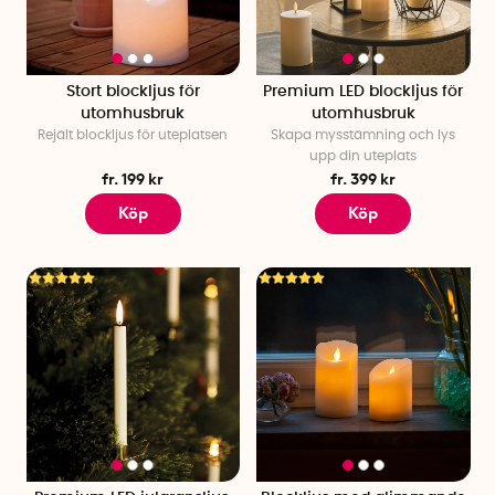
ger extra trivsel i trädgården eller ballkongen, men som
också har över 1000 h i batteritid.
Stort blockljus för
Premium LED blockljus för
utomhusbruk
utomhusbruk
Rejält blockljus för uteplatsen
Skapa mysstämning och lys
upp din uteplats
fr. 199 kr
fr. 399 kr
Köp
Köp