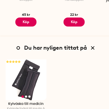
j
45 kr
22 kr
Köp
Köp
Du har nyligen tittat på
Kylväska till medicin
Kylande fodral till insulin &