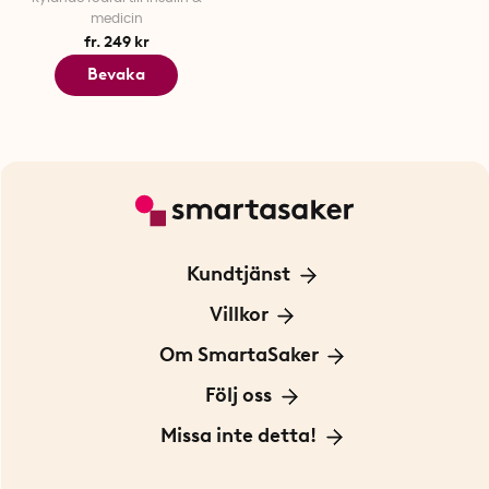
medicin
fr. 249 kr
Bevaka
Kundtjänst
Kontakta oss
Villkor
För Företag
Frakt och leverans
Om SmartaSaker
Personuppgiftspolicy
Om oss
Följ oss
Köpvillkor
Vår historia
Blogg: Smarta tips
Missa inte detta!
Betalning
Hållbarhet
Press
Presentkort