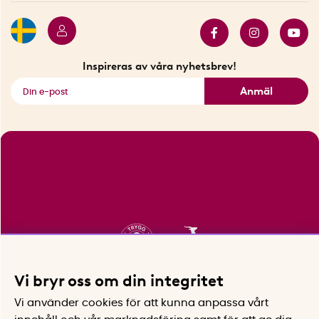
Butiker i Stockholm
Samarbeten
Bäst i test
Innovatörer
Bästsäljare
Fyndhörnan
Inspireras av våra nyhetsbrev!
Se alla smarta saker
Anmäl
Vi bryr oss om din integritet
Vi använder cookies för att kunna anpassa vårt