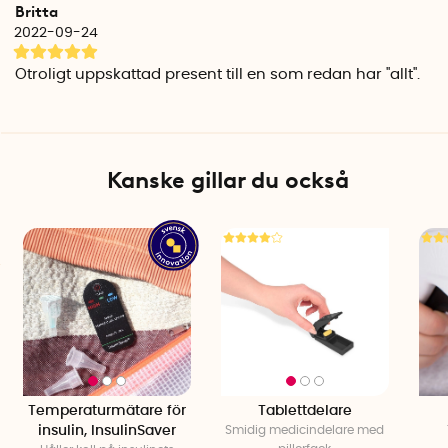
Britta
genom att blötläggas på nytt i kallt vatten.
2022-09-24
Återanvändbart kylfodral
Otroligt uppskattad present till en som redan har ''allt''.
Innerpåsen har antibakteriell impregnering för jämn kvalitet
och hygien vid frekvent användning. Ingen elektricitet,
nedkylning eller frysning behövs – endast kallt vatten.
Specifikationer
Kanske gillar du också
Längd, S: 21 cm
Längd, L: 21 cm
Bredd, S: 11 cm
Bredd, L: 22 cm
Kapacitet, S: 2 insulinpennor eller 1 insulinpump
Kapacitet, L: Plats för fler diabetesprodukter/mediciner
Antal per förpackning: 1
Temperaturmätare för
Tablettdelare
insulin, InsulinSaver
Smidig medicindelare med