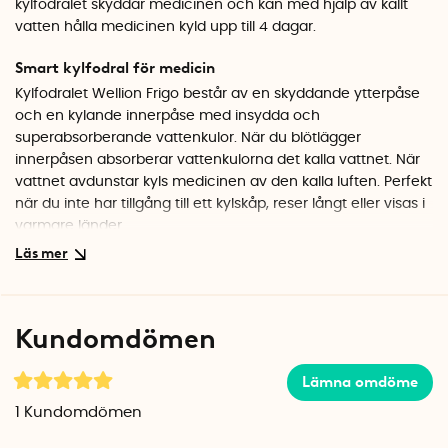
kylfodralet skyddar medicinen och kan med hjälp av kallt
vatten hålla medicinen kyld upp till 4 dagar.
Smart kylfodral för medicin
Kylfodralet Wellion Frigo består av en skyddande ytterpåse
och en kylande innerpåse med insydda och
superabsorberande vattenkulor. När du blötlägger
innerpåsen absorberar vattenkulorna det kalla vattnet. När
vattnet avdunstar kyls medicinen av den kalla luften. Perfekt
när du inte har tillgång till ett kylskåp, reser långt eller visas i
varmare länder.
Gör så här
1. Skaka innerpåsen så att kristallerna fördelas jämnt.
2. Blötlägg innerpåsen i kallt vatten (S 10 minuter, L 12
Kundomdömen
minuter), vrid sedan ur och torka torr (överskrid inte tiden –
om lätt gelläckage uppstår, torka bort gelén och använd
Lämna omdöme
enligt anvisning).
3. Placera innerpåsen i ytterpåsen och lägg i den
kylda
1
Kundomdömen
medicinen.
4. När kyleffekten avtar kan innerpåsen enkelt reaktiveras