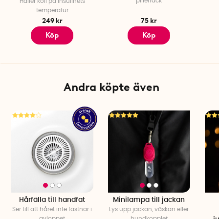
pillerfack
Håller koll på insulinets
temperatur
249 kr
75 kr
Köp
Köp
Andra köpte även
Hårfälla till handfat
Minilampa till jackan
Ser till att håret inte fastnar i
Lys upp jackan, väskan eller
avloppet
hundkopplet