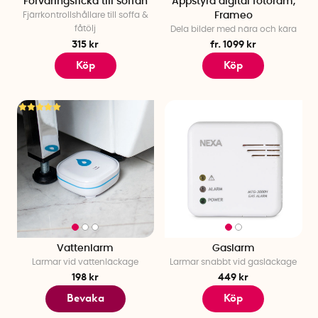
Förvaringsficka till soffan
Appstyrd digital fotoram,
Fjärrkontrollshållare till soffa &
Frameo
fåtölj
Dela bilder med nära och kära
315 kr
fr. 1099 kr
Köp
Köp
Vattenlarm
Gaslarm
Larmar vid vattenläckage
Larmar snabbt vid gasläckage
198 kr
449 kr
Bevaka
Köp