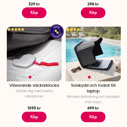
329 kr
298 kr
Köp
Köp
Vibrerande väckarklocka
Solskydd och fodral till
Väcker dig med starka
laptop
vibrationer
Minskar bländning och skyddar
mot insyn
1095 kr
699 kr
Köp
Köp