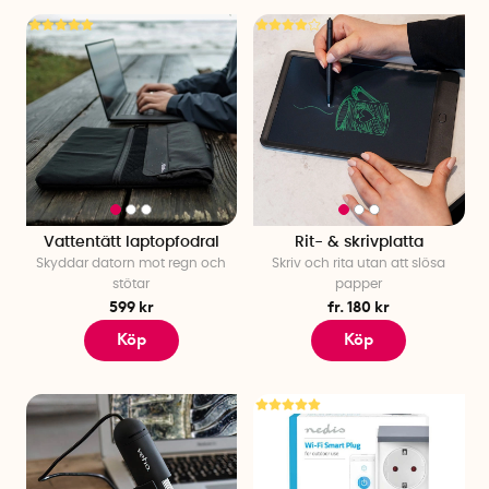
Vattentätt laptopfodral
Rit- & skrivplatta
Skyddar datorn mot regn och
Skriv och rita utan att slösa
stötar
papper
599 kr
fr. 180 kr
Köp
Köp