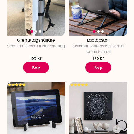
Grenuttagshållare
Laptopställ
Smart multifäste till ett grenuttag
Justerbart laptopstativ som är
lätt att ta med
155 kr
175 kr
Köp
Köp