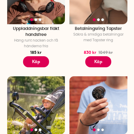
arbetar hemifrån. Ringlampa till datorn är en annan smart
sak som ger dig bra ljus vid videosamtal, streaming och
vloggar.
Uppladdningsbar fläkt
Betalningsring Tapster
Mobilhållarkit till datorn är för dig som behöver en extra
handsfree
Säkra & smidiga betalningar
skärm att ha anteckningar på när du pluggar eller jobbar.
med Tapster ring
Häng runt nacken och få
Håller du en föreläsning digitalt eller vill ha dina stödord till
händerna fria
det viktiga mötet, passar denna pryl utmärkt att fästa på
185 kr
830 kr
1049 kr
datorn och snegla på.
Köp
Köp
Spana även in vår kabelgömma, en praktisk och användbar
lösning för dig som är trött på sladdarna.