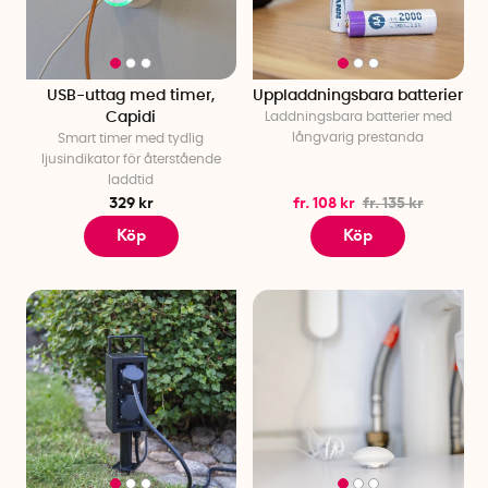
USB-uttag med timer,
Uppladdningsbara batterier
Capidi
Laddningsbara batterier med
långvarig prestanda
Smart timer med tydlig
ljusindikator för återstående
laddtid
329 kr
fr. 108 kr
fr. 135 kr
Köp
Köp