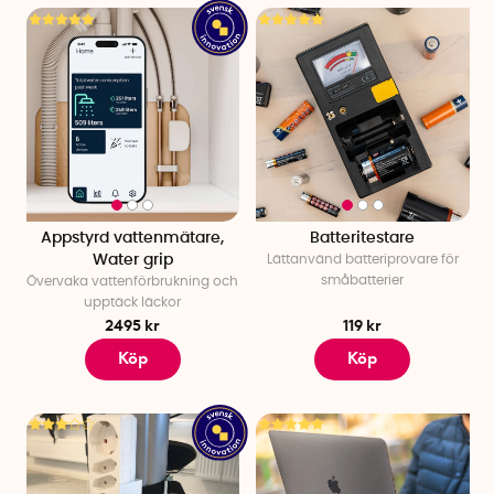
Appstyrd vattenmätare,
Batteritestare
Water grip
Lättanvänd batteriprovare för
småbatterier
Övervaka vattenförbrukning och
upptäck läckor
2495 kr
119 kr
Köp
Köp