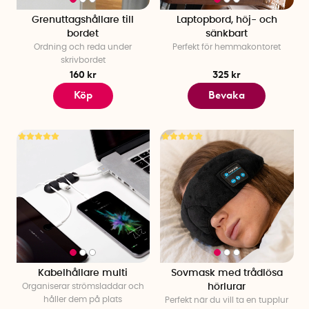
Grenuttagshållare till
Laptopbord, höj- och
bordet
sänkbart
Ordning och reda under
Perfekt för hemmakontoret
skrivbordet
160 kr
325 kr
Köp
Bevaka
Kabelhållare multi
Sovmask med trådlösa
Organiserar strömsladdar och
hörlurar
håller dem på plats
Perfekt när du vill ta en tupplur