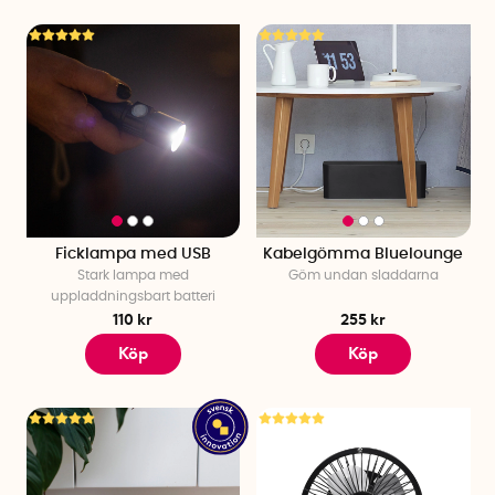
Ficklampa med USB
Kabelgömma Bluelounge
Stark lampa med
Göm undan sladdarna
uppladdningsbart batteri
110 kr
255 kr
Köp
Köp