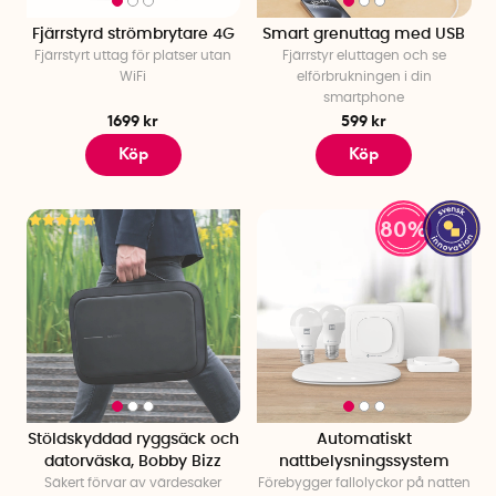
Fjärrstyrd strömbrytare 4G
Smart grenuttag med USB
Fjärrstyrt uttag för platser utan
Fjärrstyr eluttagen och se
WiFi
elförbrukningen i din
smartphone
1699 kr
599 kr
Köp
Köp
80%
Stöldskyddad ryggsäck och
Automatiskt
datorväska, Bobby Bizz
nattbelysningssystem
Säkert förvar av värdesaker
Förebygger fallolyckor på natten