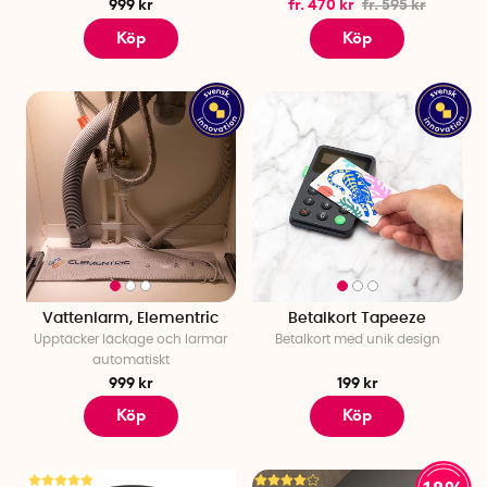
999 kr
fr. 470 kr
fr. 595 kr
Köp
Köp
Vattenlarm, Elementric
Betalkort Tapeeze
Upptäcker läckage och larmar
Betalkort med unik design
automatiskt
999 kr
199 kr
Köp
Köp