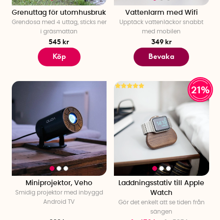
Grenuttag för utomhusbruk
Vattenlarm med Wifi
Grendosa med 4 uttag, sticks ner
Upptäck vattenläckor snabbt
i gräsmattan
med mobilen
545 kr
349 kr
Köp
Bevaka
21%
Miniprojektor, Veho
Laddningsstativ till Apple
Smidig projektor med inbyggd
Watch
Android TV
Gör det enkelt att se tiden från
sängen