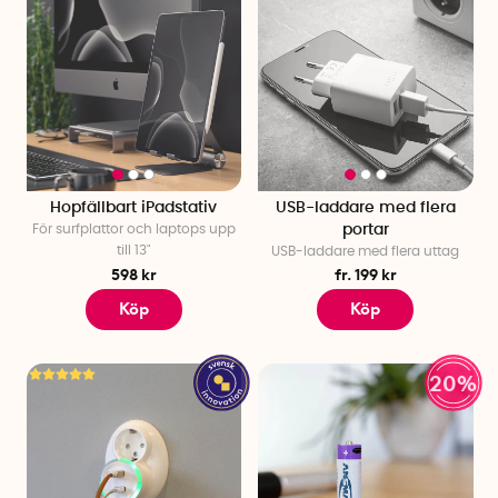
Hopfällbart iPadstativ
USB-laddare med flera
För surfplattor och laptops upp
portar
till 13"
USB-laddare med flera uttag
598 kr
fr. 199 kr
Köp
Köp
20%