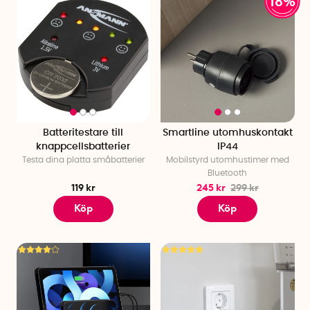
18%
Batteritestare till
Smartline utomhuskontakt
knappcellsbatterier
IP44
Testa dina platta småbatterier
Mobilstyrd utomhustimer med
Bluetooth
119 kr
245 kr
299 kr
Köp
Köp