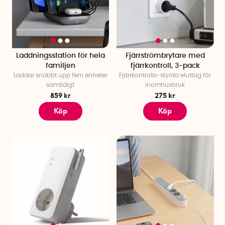
Laddningsstation för hela
Fjärrströmbrytare med
familjen
fjärrkontroll, 3-pack
Laddar snabbt upp fem enheter
Fjärrkontrolls-styrda eluttag för
samtidigt
inomhusbruk
859 kr
275 kr
Köp
Köp