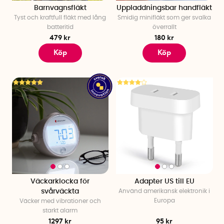
Barnvagnsfläkt
Uppladdningsbar handfläkt
Tyst och kraftfull fläkt med lång
Smidig minifläkt som ger svalka
batteritid
överrallt
479 kr
180 kr
Köp
Köp
Väckarklocka för
Adapter US till EU
svårväckta
Använd amerikansk elektronik i
Europa
Väcker med vibrationer och
starkt alarm
1297 kr
95 kr