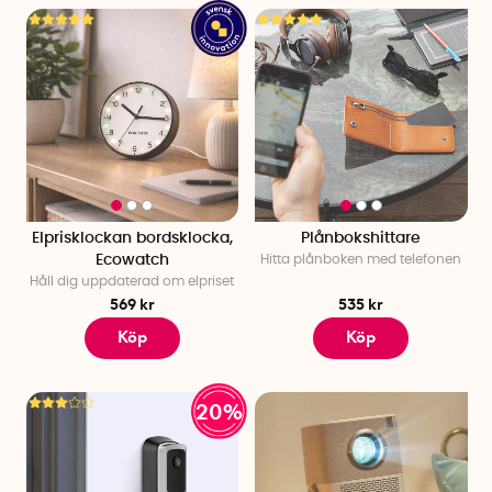
Elprisklockan bordsklocka,
Plånbokshittare
Ecowatch
Hitta plånboken med telefonen
Håll dig uppdaterad om elpriset
569 kr
535 kr
Köp
Köp
20%