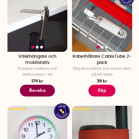
Väskhängare och
Kabelhållare CableTube 2-
mobilstativ
pack
Portabel väskkrok och
Dölj dina kablar och samla dem
telefonstativ i ett
på ett ställe
179 kr
39 kr
Bevaka
Köp