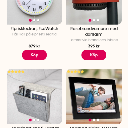
Elprisklockan, EcoWatch
Resebrandvarnare med
Håll koll på elpriset i realtid
dörrlarm
Larmar vid brand och inbrott
879 kr
395 kr
Köp
Köp