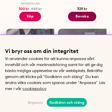
serietittandet
300 kr
449 kr
325 kr
Köp
Bevaka
Vi bryr oss om din integritet
Vi använder cookies för att kunna anpassa vårt
innehåll och vår marknadsföring samt för att ge dig
bästa möjliga upplevelse av vår webbplats.
Bekräfta
genom att klicka på “Godkänn och stäng”. Du kan
Magnetisk USB-C kabel
Universal batteriladdare,
ändra vilka cookies som sparas under ”Anpassa”.
Läs
Laddkabel som rullar ihop av sig
GP ReCyko
mer i vår
cookiepolicy
.
själv
Smart och säker laddning av
olika batterityper
345 kr
399 kr
Anpassa
Godkänn och stäng
Köp
Köp