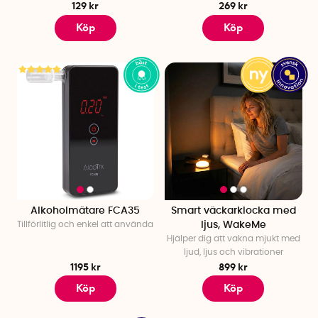
129 kr
269 kr
Köp
Köp
Alkoholmätare FCA35
Smart väckarklocka med
Tillförlitlig och enkel att använda
ljus, WakeMe
Hjälper dig att vakna mjukt med
ljud, ljus och vibrationer
1195 kr
899 kr
Köp
Köp