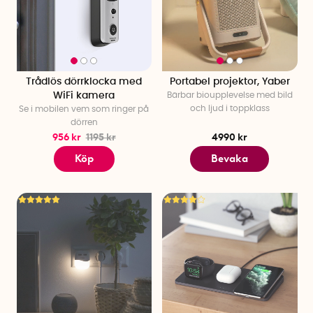
Trådlös dörrklocka med
Portabel projektor, Yaber
WiFi kamera
Bärbar bioupplevelse med bild
och ljud i toppklass
Se i mobilen vem som ringer på
dörren
956 kr
1195 kr
4990 kr
Köp
Bevaka