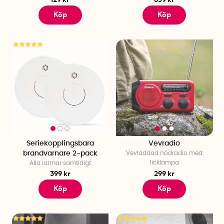
Köp
Köp
Seriekopplingsbara
Vevradio
brandvarnare 2-pack
Vevladdad nödradio med
ficklampa
Alla larmar samtidigt
399 kr
299 kr
Köp
Köp