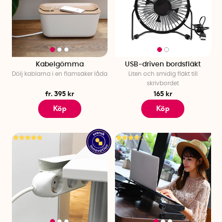
Kabelgömma
USB-driven bordsfläkt
Dölj kablarna i en flamsäker låda
Liten och smidig fläkt till
skrivbordet
fr. 395 kr
165 kr
Köp
Köp