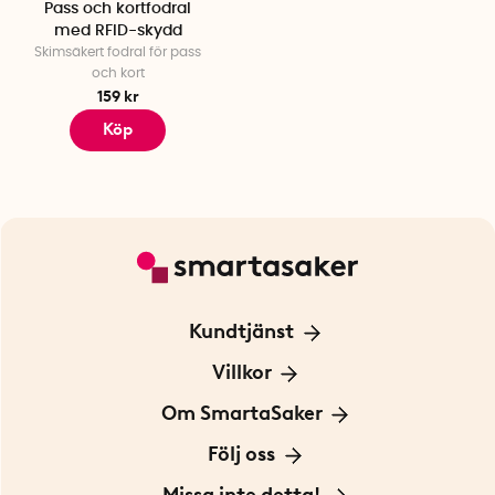
Pass och kortfodral
med RFID-skydd
Skimsäkert fodral för pass
och kort
159 kr
Köp
Kundtjänst
Kontakta oss
Villkor
För Företag
Frakt och leverans
Om SmartaSaker
Personuppgiftspolicy
Om oss
Följ oss
Köpvillkor
Vår historia
Blogg: Smarta tips