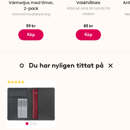
Värmeljus med timer,
Väskhållare
Ant
2-pack
Alltid en krok till hands för
väskan
Varmvit mysbelysning
Neu
59 kr
85 kr
Köp
Köp
Du har nyligen tittat på