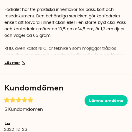
Fodralet har tre praktiska innerfickor för pass, kort och
resedokument. Den behändiga storleken gör kortfodralet
enkelt att förvara i innerfickan eller i en större byxficka. Pass
och kortfodralet mäter ca 10,5 cm x 14,5 cm, är 1,2 cm djupt
och väger ca 65 gram.
RFID, även kallat NFC, är tekniken som möjliggör trådlös
scanning av pass och kontokort i tullen eller i en kortläsare.
Kortfattat skickas informationen via radiovågor från
kortet/passet till en läsare. I de flesta fall används
informationen korrekt, men då trådlösa kort blivit vanligare
kan illasinnade komma åt kort- och personuppgifter utan
Kundomdömen
att de blir upptäckta via bärbara läsare. RFID-skyddet
stänger ute alla försök till intrång och dina personuppgifter
Lämna omdöme
ligger tryggt skyddade inuti fodralet.
5
Kundomdömen
Liz
2022-12-26