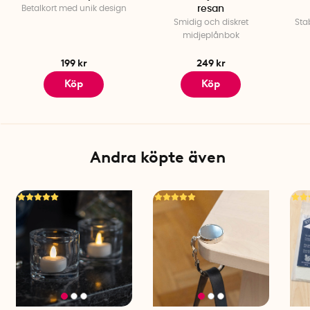
Betalkort med unik design
resan
Smidig och diskret
Sta
midjeplånbok
199 kr
249 kr
Köp
Köp
Andra köpte även