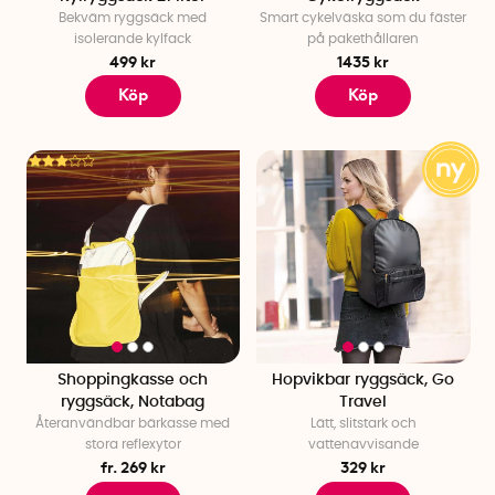
Bekväm ryggsäck med
Smart cykelväska som du fäster
isolerande kylfack
på pakethållaren
499 kr
1435 kr
Köp
Köp
Shoppingkasse och
Hopvikbar ryggsäck, Go
ryggsäck, Notabag
Travel
Återanvändbar bärkasse med
Lätt, slitstark och
stora reflexytor
vattenavvisande
fr. 269 kr
329 kr