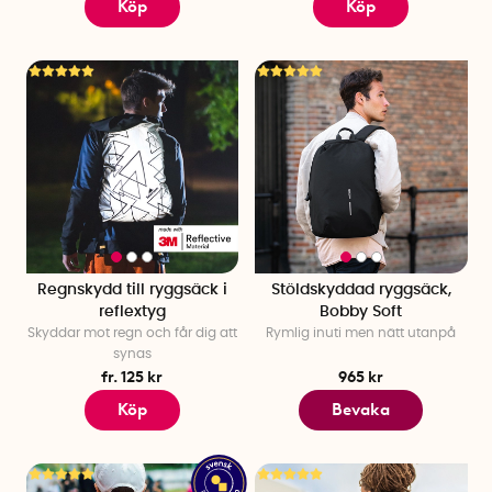
Köp
Köp
Regnskydd till ryggsäck i
Stöldskyddad ryggsäck,
reflextyg
Bobby Soft
Skyddar mot regn och får dig att
Rymlig inuti men nätt utanpå
synas
fr. 125 kr
965 kr
Köp
Bevaka