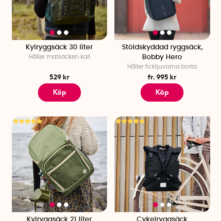
den populära
vattentäta påsen Droplet
som är praktisk att ta
med som extraväska.
Kylryggsäck 30 liter
Stöldskyddad ryggsäck,
Håller matsäcken kall
Bobby Hero
Håller ficktjuvarna borta
529 kr
fr. 995 kr
Köp
Köp
Kylryggsäck 21 liter
Cykelryggsäck