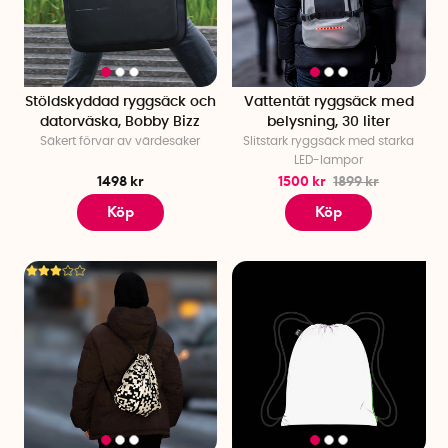
Stöldskyddad ryggsäck och
Vattentät ryggsäck med
datorväska, Bobby Bizz
belysning, 30 liter
Säkert förvar av värdesaker
Slitstark ryggsäck med starka
LED-lampor
1498 kr
1500 kr
1899 kr
Köp
Köp