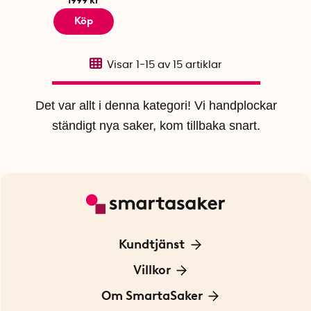
Köp
Visar
1-15
av
15
artiklar
Det var allt i denna kategori! Vi handplockar
ständigt nya saker, kom tillbaka snart.
Kundtjänst
Kontakta oss
Villkor
För Företag
Frakt och leverans
Om SmartaSaker