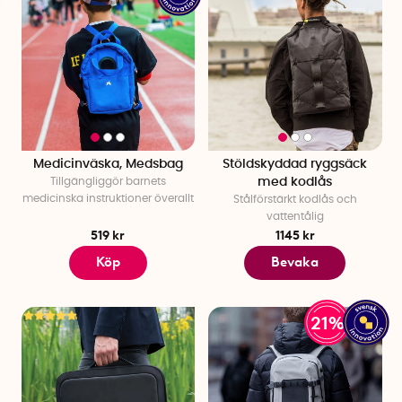
Medicinväska, Medsbag
Stöldskyddad ryggsäck
Tillgängliggör barnets
med kodlås
medicinska instruktioner överallt
Stålförstärkt kodlås och
vattentålig
519 kr
1145 kr
Köp
Bevaka
21%