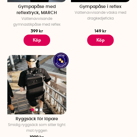
Gympapåse med
Gympapåse i reflex
reflextryck, MARCH
Vattenavvisande väska med
dragkedjeficka
Vattenavvisande
gymnastikpåse med reflex
399 kr
149 kr
Köp
Köp
Ryggsäck för löpare
Smidig ryggsäck som sitter tight
mot ryggen
1999 kr