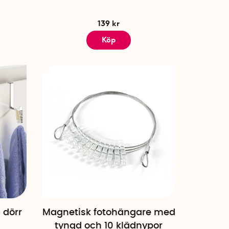
139 kr
Köp
 dörr
Magnetisk fotohängare med
tyngd och 10 klädnypor