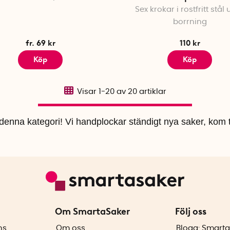
Sex krokar i rostfritt stål
borrning
fr. 69 kr
110 kr
Köp
Köp
Visar
1-20
av
20
artiklar
i denna kategori! Vi handplockar ständigt nya saker, kom t
Om SmartaSaker
Följ oss
ns
Om oss
Blogg: Smarta