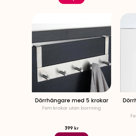
Dörrhängare med 5 krokar
Dörr
Fem krokar utan borrning
Fe
399 kr