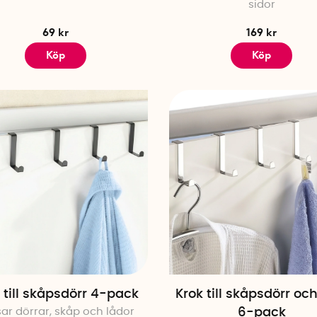
sidor
69 kr
169 kr
Köp
Köp
 till skåpsdörr 4-pack
Krok till skåpsdörr och
ar dörrar, skåp och lådor
6-pack