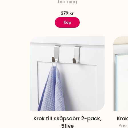
borrning
279 kr
Köp
Krok till skåpsdörr 2-pack,
Krok
5five
Pass