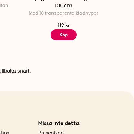
 utan
100cm
Med 10 transparenta klädnypor
119 kr
Köp
illbaka snart.
Missa inte detta!
 tips
Presentkort