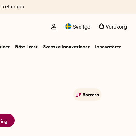
ch efter köp
Sverige
Varukorg
ider
Bäst i test
Svenska innovationer
Innovatörer
Sortera
Mest populära
Namn A-Ö
ring
Namn Ö-A
Lägsta pris