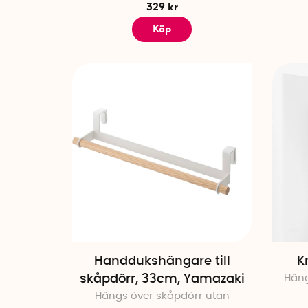
329 kr
Köp
Handdukshängare till
K
skåpdörr, 33cm, Yamazaki
Häng
Hängs över skåpdörr utan