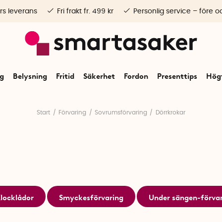
rs leverans
Fri frakt fr. 499 kr
Personlig service – före o
ng
Belysning
Fritid
Säkerhet
Fordon
Presenttips
Högt
Start
Förvaring
Sovrumsförvaring
Dörrkrokar
locklådor
Smyckesförvaring
Under sängen-förva