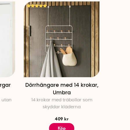
Högsta pris
Publiceringsdatum
rgar
Dörrhängare med 14 krokar,
Umbra
r utan
14 krokar med träbollar som
skyddar kläderna
409 kr
Köp