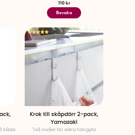
110 kr
Bevaka
pack,
Krok till skåpdörr 2-pack,
Yamazaki
på båda
Två nivåer för extra hängyta