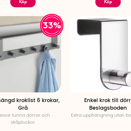
Köp
Köp
33%
ängd kroklist 6 krokar,
Enkel krok till dörr
Grå
Beslagsboden
assar tunna dörrar och
Extra upphängning utan bo
skåpluckor