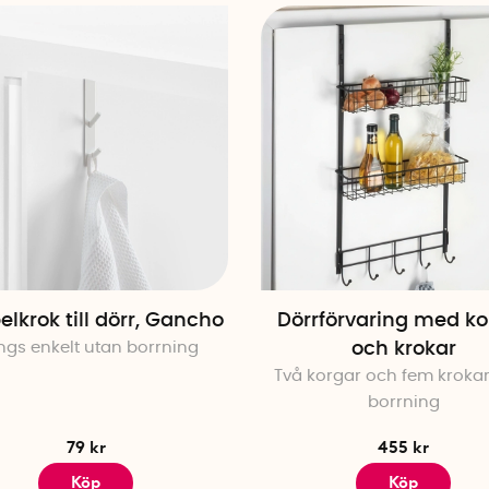
lkrok till dörr, Gancho
Dörrförvaring med ko
gs enkelt utan borrning
och krokar
Två korgar och fem kroka
borrning
79 kr
455 kr
Köp
Köp