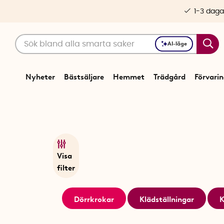
1-3 daga
AI-läge
Nyheter
Bästsäljare
Hemmet
Trädgård
Förvari
Visa
filter
Dörrkrokar
Klädställningar
K