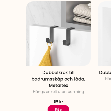
Dubbelkrok till
Dubbe
badrumsskåp och låda,
Hän
Metaltex
Hängs enkelt utan borrning
59 kr
Köp