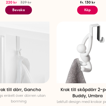
220 kr
329 kr
fr. 130 kr
Bevaka
Köp
rok till dörr, Gancho
Krok till skåpdörr 2-
s enkelt över dörren utan
Buddy, Umbra
borrning
Lekfull design med krokar 