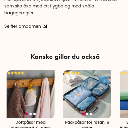
som ska åka med ett flygbolag med snåla
bagageregler
Se fler omdömen
Kanske gillar du också
Doftpåsar med
Packpåsar för resan, 6