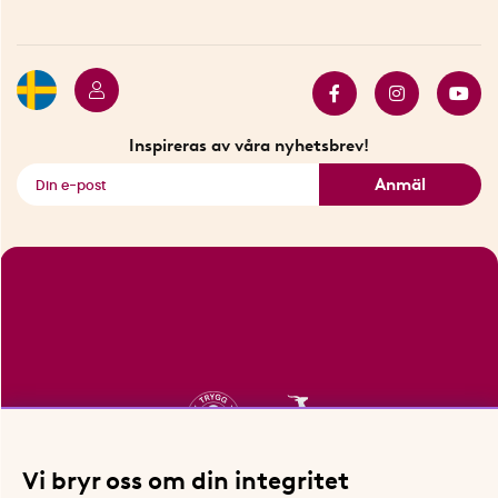
Betalning
Hållbarhet
Press
Presentkort
Butiker i Stockholm
Samarbeten
Bäst i test
Innovatörer
Bästsäljare
Fyndhörnan
Inspireras av våra nyhetsbrev!
Se alla smarta saker
Anmäl
Vi bryr oss om din integritet