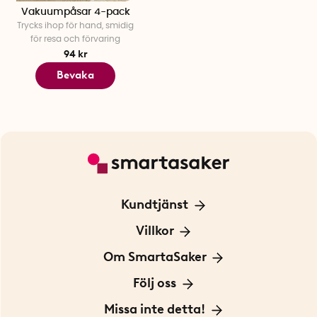
Vakuumpåsar 4-pack
Trycks ihop för hand, smidig
för resa och förvaring
94 kr
Bevaka
Kundtjänst
Kontakta oss
Villkor
För Företag
Frakt och leverans
Om SmartaSaker
Personuppgiftspolicy
Om oss
Följ oss
Köpvillkor
Vår historia
Blogg: Smarta tips
Missa inte detta!