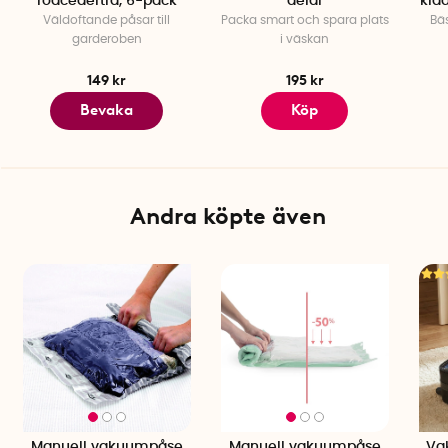
rödcederträ, 6-pack
delar
klä
Väldoftande påsar till
Packa smart och spara plats
Bäs
garderoben
i väskan
149 kr
195 kr
Bevaka
Köp
Andra köpte även
Manuell vakuumpåse
Manuell vakuumpåse
Va