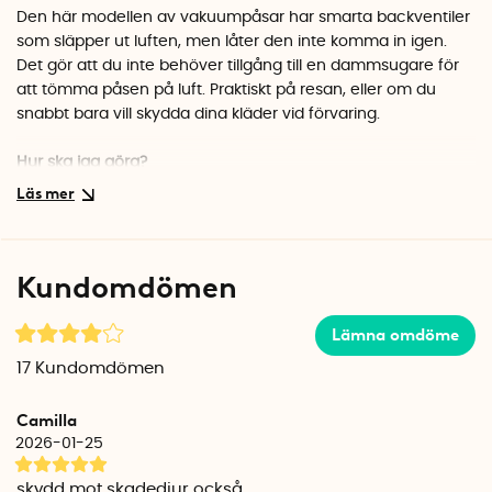
Den här modellen av vakuumpåsar har smarta backventiler
som släpper ut luften, men låter den inte komma in igen.
Det gör att du inte behöver tillgång till en dammsugare för
att tömma påsen på luft. Praktiskt på resan, eller om du
snabbt bara vill skydda dina kläder vid förvaring.
Hur ska jag göra?
Lägg in dina kläder i påsen och stäng zip-låset. Rulla påsen
från zip-låset mot backventilerna för att trycka ut luften. Om
det är trögt kan du försiktigt häva dig med kroppstyngden
över påsen för att lättare pressa ut luften.
Kundomdömen
Att tänka på är att påsarna kan släppa in en aning luft om
du använder dem liggandes i garderoben under en längre
Lämna omdöme
tid. Om det är långtidsförvaring du letar efter, passar våra
17
Kundomdömen
vanliga
vakuumpåsar
bättre.
Camilla
Varje förpackning innehåller
4st påsar.
2026-01-25
Mått: 40 cm x 60 cm.
skydd mot skadedjur också