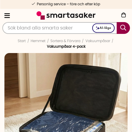
Personlig service – före och efter köp
AI-läge
Start
Hemmet
Sortera & Förvara
Vakuumpåsar
Vakuumpåsar 4-pack