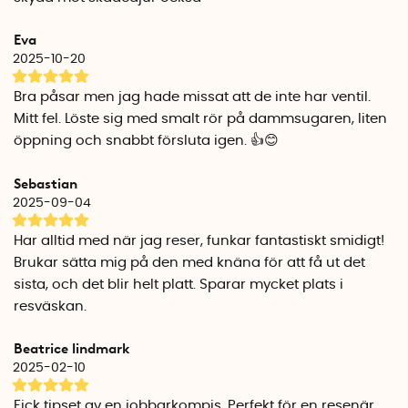
OBS! Tänk på att lämna några centimeter upptill tomt för att
påsen inte ska spricka när man pressar ut luften.
Eva
2025-10-20
Bra påsar men jag hade missat att de inte har ventil.
Mitt fel. Löste sig med smalt rör på dammsugaren, liten
öppning och snabbt försluta igen. 👍😊
Sebastian
2025-09-04
Har alltid med när jag reser, funkar fantastiskt smidigt!
Brukar sätta mig på den med knäna för att få ut det
sista, och det blir helt platt. Sparar mycket plats i
resväskan.
Beatrice lindmark
2025-02-10
Fick tipset av en jobbarkompis. Perfekt för en resenär