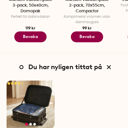
3-pack, 50x40cm,
2-pack, 70x55cm,
Tryc
f
Domopak
Compactor
Perfekt för kabinväskan
Komprimerar volymen utan
dammsugare
119 kr
99 kr
Bevaka
Bevaka
Du har nyligen tittat på