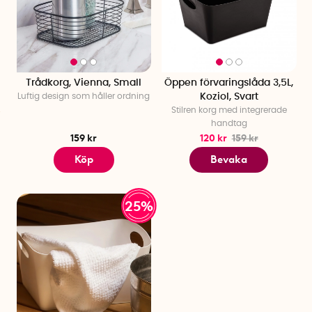
Trådkorg, Vienna, Small
Öppen förvaringslåda 3,5L,
Luftig design som håller ordning
Koziol, Svart
Stilren korg med integrerade
handtag
159 kr
120 kr
159 kr
Köp
Bevaka
25%