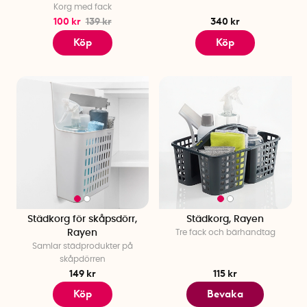
Korg med fack
100 kr
139 kr
340 kr
Köp
Köp
Städkorg för skåpsdörr,
Städkorg, Rayen
Rayen
Tre fack och bärhandtag
Samlar städprodukter på
skåpdörren
149 kr
115 kr
Köp
Bevaka