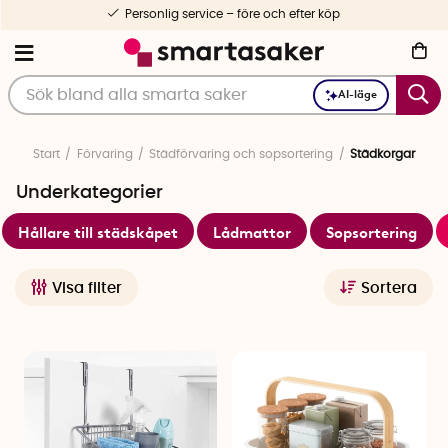
Personlig service – före och efter köp
AI-läge
Start
Förvaring
Städförvaring och sopsortering
Städkorgar
Underkategorier
Hållare till städskåpet
Lådmattor
Sopsortering
Visa filter
Sortera