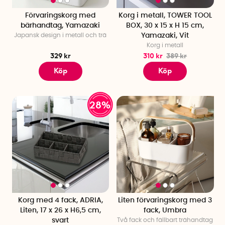
Förvaringskorg med
Korg i metall, TOWER TOOL
bärhandtag, Yamazaki
BOX, 30 x 15 x H 15 cm,
Japansk design i metall och trä
Yamazaki, Vit
Korg i metall
329 kr
310 kr
389 kr
Köp
Köp
28%
Korg med 4 fack, ADRIA,
Liten förvaringskorg med 3
Liten, 17 x 26 x H6,5 cm,
fack, Umbra
svart
Två fack och fällbart trähandtag