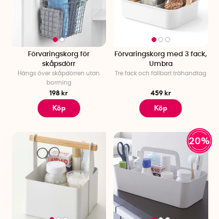
Förvaringskorg för
Förvaringskorg med 3 fack,
skåpsdörr
Umbra
Hängs över skåpdörren utan
Tre fack och fällbart trähandtag
borrning
198 kr
459 kr
Köp
Köp
20%