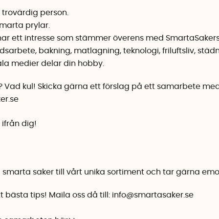
 trovärdig person.
smarta prylar.
 har ett intresse som stämmer överens med SmartaSakers 
arbete, bakning, matlagning, teknologi, friluftsliv, städni
ala medier delar din hobby.
Vad kul! Skicka gärna ett förslag på ett samarbete med e
er.se
ifrån dig!
nya smarta saker till vårt unika sortiment och tar gärna emo
bästa tips! Maila oss då till:
info@smartasaker.se