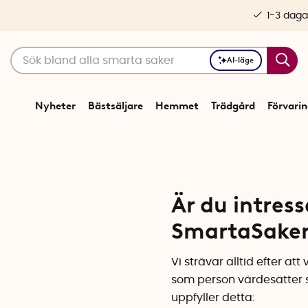
1-3 daga
AI-läge
Nyheter
Bästsäljare
Hemmet
Trädgård
Förvari
Är du intres
SmartaSake
Vi strävar alltid efter a
som person värdesätter s
uppfyller detta: