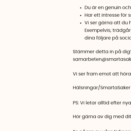
Du är en genuin och
Har ett intresse för 
Vi ser gärna att du
Exempelvis; trädgårds
dina följare på soci
Stämmer detta in på dig? 
samarbeten@smartasak
Vi ser fram emot att höra 
Hälsningar/SmartaSaker
PS: Vi letar alltid efter 
Hör gärna av dig med ditt 