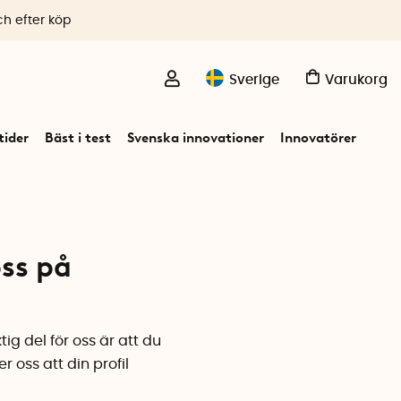
ch efter köp
Sverige
Varukorg
ider
Bäst i test
Svenska innovationer
Innovatörer
ss på
ig del för oss är att du
oss att din profil