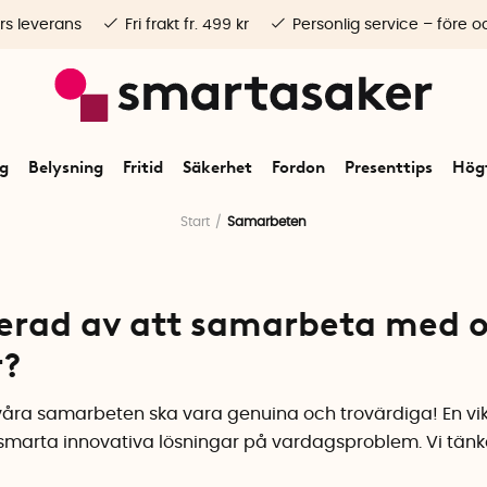
rs leverans
Fri frakt fr. 499 kr
Personlig service – före o
ng
Belysning
Fritid
Säkerhet
Fordon
Presenttips
Högt
Start
Samarbeten
serad av att samarbeta med o
r?
tt våra samarbeten ska vara genuina och trovärdiga! En vikt
marta innovativa lösningar på vardagsproblem. Vi tänker 