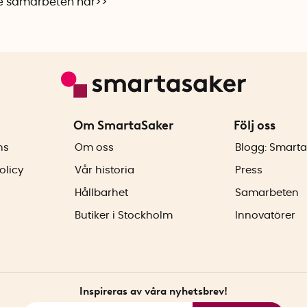
re samarbeten
här>>
Om SmartaSaker
Följ oss
ns
Om oss
Blogg: Smarta
olicy
Vår historia
Press
Hållbarhet
Samarbeten
Butiker i Stockholm
Innovatörer
Inspireras av våra nyhetsbrev!