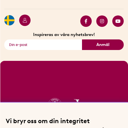
Betalning
Hållbarhet
Press
Presentkort
Butiker i Stockholm
Samarbeten
Bäst i test
Innovatörer
Bästsäljare
Fyndhörnan
Inspireras av våra nyhetsbrev!
Se alla smarta saker
Anmäl
Vi bryr oss om din integritet