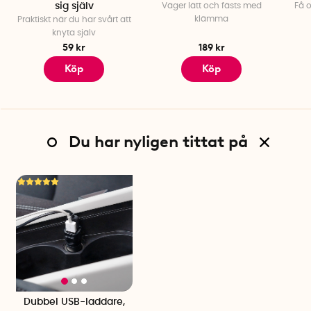
sig själv
Väger lätt och fästs med
Få 
klämma
Praktiskt när du har svårt att
knyta själv
59 kr
189 kr
Köp
Köp
Du har nyligen tittat på
Dubbel USB-laddare,