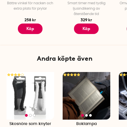
Bättre vinkel för nacken och
Smart timer med tydlig
Omva
extra plats för prylar
ljusindikering av
p
återstående tid
258 kr
329 kr
Köp
Köp
Andra köpte även
Skosnöre som knyter
Boklampa