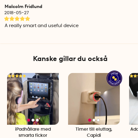
Malcolm Fridlund
2018-05-27
A really smart and useful device
Kanske gillar du också
iPadhållare med
Timer till eluttag,
Ada
smarta fickor
Capidi