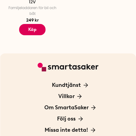
12V
Familjeladdaren för bil och
båt
249 kr
Köp
Kundtjänst
Kontakta oss
Villkor
För Företag
Frakt och leverans
Om SmartaSaker
Personuppgiftspolicy
Om oss
Följ oss
Köpvillkor
Vår historia
Blogg: Smarta tips
Missa inte detta!