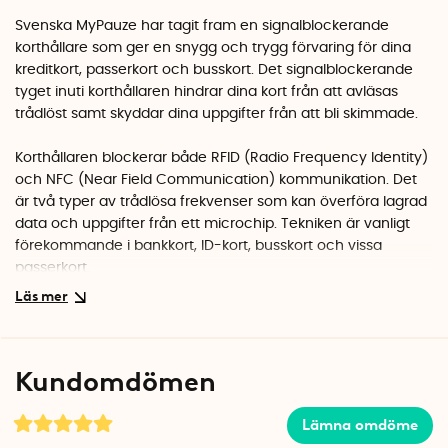
Svenska MyPauze har tagit fram en signalblockerande
korthållare som ger en snygg och trygg förvaring för dina
kreditkort, passerkort och busskort. Det signalblockerande
tyget inuti korthållaren hindrar dina kort från att avläsas
trådlöst samt skyddar dina uppgifter från att bli skimmade.
Korthållaren blockerar både RFID (Radio Frequency Identity)
och NFC (Near Field Communication) kommunikation. Det
är två typer av trådlösa frekvenser som kan överföra lagrad
data och uppgifter från ett microchip. Tekniken är vanligt
förekommande i bankkort, ID-kort, busskort och vissa
passerkort.
Genom att blockera den trådlösa signalen kan potentiella
tjuvar inte avläsa dina kort så länge de ligger i korthållaren.
Du får ett effektivt skydd mot trådlös skimming, samtidigt
Kundomdömen
som korthållaren ger dig en praktisk förvaring för de kort du
använder dagligen.
Lämna omdöme
Korthållaren är tillverkad av veganskt och återvunnet PU-