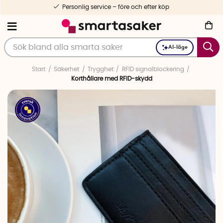
Personlig service – före och efter köp
AI-läge
Start
Säkerhet
Trygghet
RFID signalblockering
Korthållare med RFID-skydd