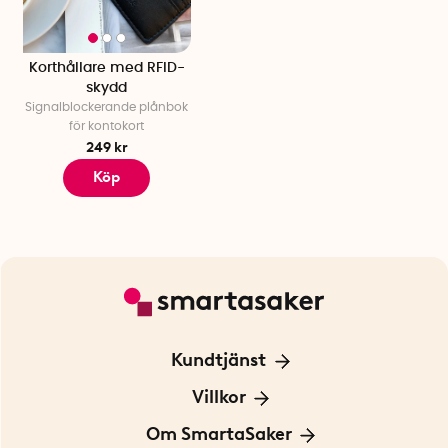
Korthållare med RFID-
skydd
Signalblockerande plånbok
för kontokort
249 kr
Köp
Kundtjänst
Kontakta oss
Villkor
För Företag
Frakt och leverans
Om SmartaSaker