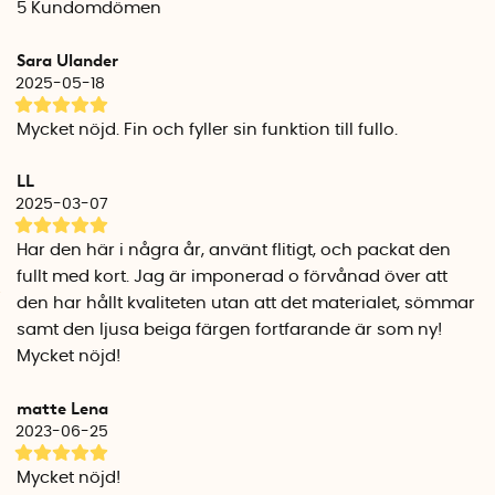
5
Kundomdömen
läder, fri från ftalater och andra mjukgörare. Korthållaren
rymmer ca 4 till 8 kort beroende på hur du disponerar de
Sara Ulander
fem facken.
2025-05-18
Specifikationer
Mycket nöjd. Fin och fyller sin funktion till fullo.
Mått: 10 cm x 7 cm x 0,5 cm
Vikt: ca 15 gram
LL
Material: Återvunnet PU-läder, fri från ftalater
2025-03-07
Uppfyller Reach
Blockerar: RFID och NFC kommunikation
Har den här i några år, använt flitigt, och packat den
fullt med kort. Jag är imponerad o förvånad över att
den har hållt kvaliteten utan att det materialet, sömmar
samt den ljusa beiga färgen fortfarande är som ny!
Mycket nöjd!
matte Lena
2023-06-25
Mycket nöjd!