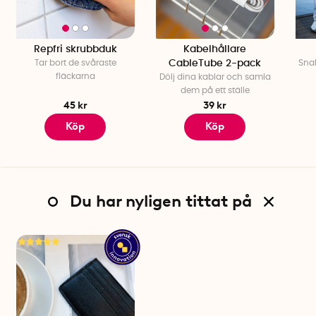
Repfri skrubbduk
Kabelhållare
Tar bort de svåraste
CableTube 2-pack
Snab
fläckarna
Dölj dina kablar och samla
dem på ett ställe
45 kr
39 kr
Köp
Köp
Du har nyligen tittat på