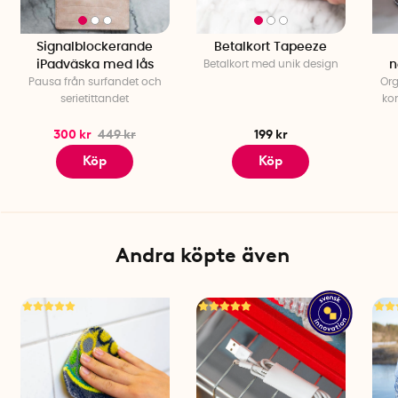
Signalblockerande
Betalkort Tapeeze
iPadväska med lås
Betalkort med unik design
n
Pausa från surfandet och
Org
serietittandet
kom
300 kr
449 kr
199 kr
Köp
Köp
Andra köpte även