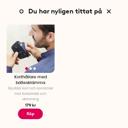
Du har nyligen tittat på
Korthållare med
bältesklämma
Skyddar kort och kontanter
mot fickstölder och
skimming
179 kr
Köp