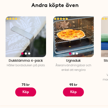
Andra köpte även
Dukklämma 4-pack
Ugnsduk
St
Håller bordsduken på plats
Återanvändningsbar och
enkel att rengöra
mad
75 kr
95 kr
Köp
Köp