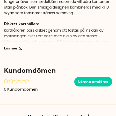
fungerar även som sedelklämma om du vill bära kontanter
utan plånbok. Den smidiga designen kombineras med RFID-
skydd som förhindrar trådlös skimming.
Diskret korthållare
Korthållaren bärs diskret genom att fästas på insidan av
byxlinningen eller i ett bälte med hjälp av den starka
klämman. Kort och kontanter hålls nära kroppen och utom
synhåll, vilket gör dem svårare att komma åt. En praktisk
lösning som minskar risken för fickstölder vid resor, festivaler
och andra situationer där säkerheten är extra viktig.
Kundomdömen
Inbyggt RFID-skydd
Korthållaren har RFID-blockering som skyddar betal- och ID-
Lämna omdöme
kort mot trådlös avläsning och förhindrar obehörig scanning
vid kontaktlösa betalningar.
0
Kundomdömen
Sedelklämma för kontanter
Den avtagbara klämman kan användas antingen för att
hålla sedlar samlade eller för att fästa korthållaren i