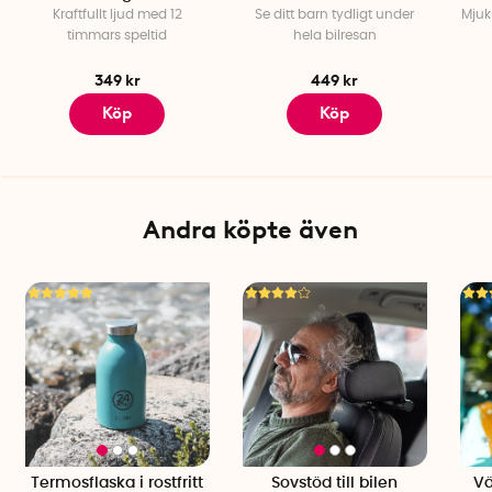
Kraftfullt ljud med 12
Se ditt barn tydligt under
Mjuk
timmars speltid
hela bilresan
349 kr
449 kr
Köp
Köp
Andra köpte även
Termosflaska i rostfritt
Sovstöd till bilen
Vä