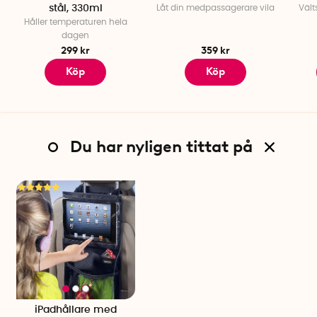
stål, 330ml
Låt din medpassagerare vila
Vält
Håller temperaturen hela
dagen
299 kr
359 kr
Köp
Köp
Du har nyligen tittat på
iPadhållare med