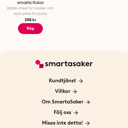
smarta fickor
Bättre vinkel för nacken och
extra plats för prylar
258 kr
Köp
Kundtjänst
Kontakta oss
Villkor
För Företag
Frakt och leverans
Om SmartaSaker
Personuppgiftspolicy
Om oss
Följ oss
Köpvillkor
Vår historia
Blogg: Smarta tips
Missa inte detta!