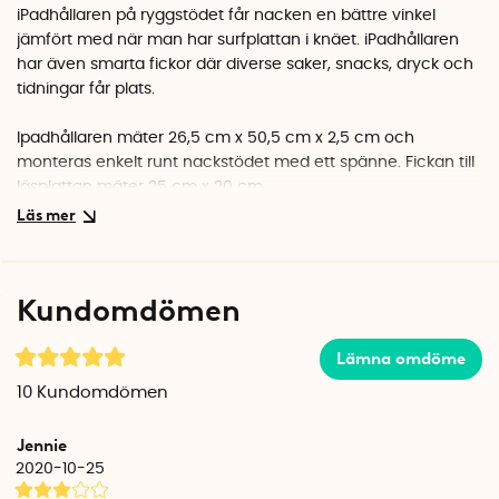
iPadhållaren på ryggstödet får nacken en bättre vinkel
jämfört med när man har surfplattan i knäet. iPadhållaren
har även smarta fickor där diverse saker, snacks, dryck och
tidningar får plats.
Ipadhållaren mäter 26,5 cm x 50,5 cm x 2,5 cm och
monteras enkelt runt nackstödet med ett spänne. Fickan till
läsplattan mäter 25 cm x 20 cm.
Tillverkad i stryktålig nylon och är enkel att rengöra med en
fuktig trasa.
Kundomdömen
Lämna omdöme
10
Kundomdömen
Jennie
2020-10-25