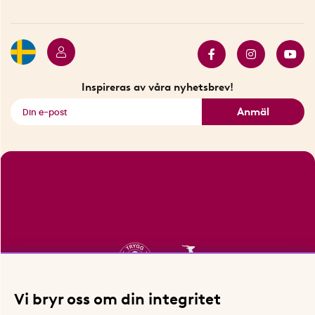
Betalning
Hållbarhet
Press
Presentkort
Butiker i Stockholm
Samarbeten
Bäst i test
Innovatörer
Bästsäljare
Fyndhörnan
Inspireras av våra nyhetsbrev!
Se alla smarta saker
Anmäl
Vi bryr oss om din integritet