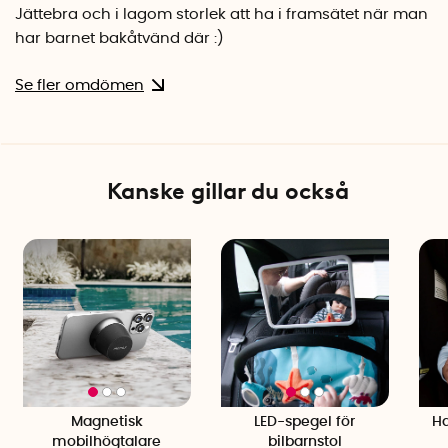
Jättebra och i lagom storlek att ha i framsätet när man
har barnet bakåtvänd där :)
Se fler omdömen
Kanske gillar du också
Magnetisk
LED-spegel för
Ha
mobilhögtalare
bilbarnstol