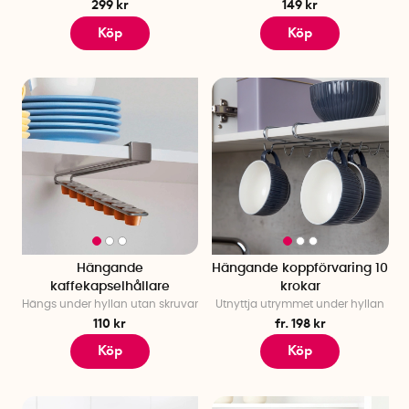
299 kr
149 kr
Köp
Köp
Hängande
Hängande koppförvaring 10
kaffekapselhållare
krokar
Hängs under hyllan utan skruvar
Utnyttja utrymmet under hyllan
110 kr
fr. 198 kr
Köp
Köp