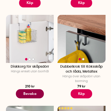
Köp
Köp
Diskkorg för skåpsdörr
Dubbelkrok till Köksskåp
Hängs enkelt utan borrhål
och låda, Metaltex
Hängs över skåpdörr utan
borrning
210 kr
79 kr
Bevaka
Köp