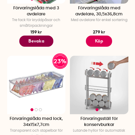
Förvaringslåda med 3
Förvaringslåda med
avdelare
avdelare, 30,5x36,8cm
Tre fack för kryddpåsar och
Med avdelare för enkel sortering
småförpackningar
159 kr
279 kr
Bevaka
Köp
23%
Förvaringslåda med lock,
Förvaringsställ för
34x15x7,7cm
konservburkar
Transparent och stapelbar för
Lutande hyllor för automatisk