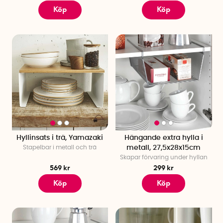
Köp
Köp
Hyllinsats i trä, Yamazaki
Hängande extra hylla i
Stapelbar i metall och trä
metall, 27,5x28x15cm
Skapar förvaring under hyllan
569 kr
299 kr
Köp
Köp