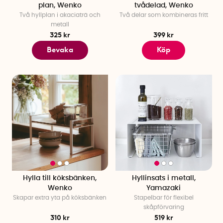
plan, Wenko
tvådelad, Wenko
Två hyllplan i akaciaträ och
Två delar som kombineras fritt
metall
325 kr
399 kr
Bevaka
Köp
Hylla till köksbänken,
Hyllinsats i metall,
Wenko
Yamazaki
Skapar extra yta på köksbänken
Stapelbar för flexibel
skåpförvaring
310 kr
519 kr