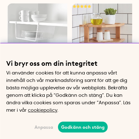
Vi bryr oss om din integritet
Hängkorg, Rayen
Hörnhylla 2 plan i bambu
Vi använder cookies för att kunna anpassa vårt
Skapar extrahylla utan verktyg
Tre plan för skåp eller bänk
innehåll och vår marknadsföring samt för att ge dig
279 kr
229 kr
bästa möjliga upplevelse av vår webbplats.
Bekräfta
Köp
Bevaka
genom att klicka på “Godkänn och stäng”. Du kan
ändra vilka cookies som sparas under ”Anpassa”.
Läs
27%
mer i vår
cookiepolicy
.
Anpassa
Godkänn och stäng