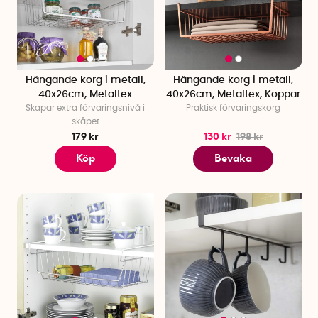
Hängande korg i metall,
Hängande korg i metall,
40x26cm, Metaltex
40x26cm, Metaltex, Koppar
Skapar extra förvaringsnivå i
Praktisk förvaringskorg
skåpet
179 kr
130 kr
198 kr
Köp
Bevaka