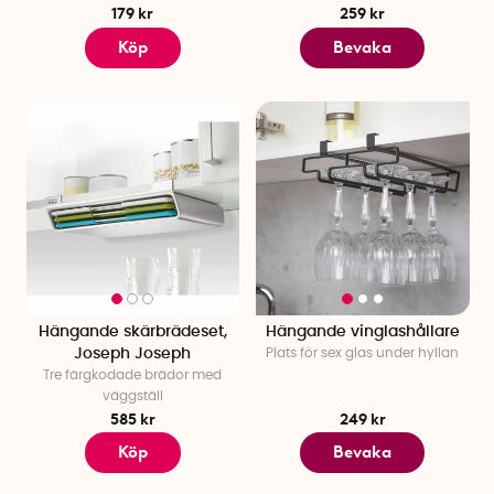
179 kr
259 kr
Köp
Bevaka
Hängande skärbrädeset,
Hängande vinglashållare
Joseph Joseph
Plats för sex glas under hyllan
Tre färgkodade brädor med
väggställ
585 kr
249 kr
Köp
Bevaka