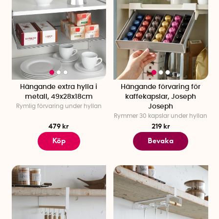
Hängande extra hylla i
Hängande förvaring för
metall, 49x28x18cm
kaffekapslar, Joseph
Rymlig förvaring under hyllan
Joseph
Rymmer 30 kapslar under hyllan
479 kr
219 kr
Köp
Bevaka