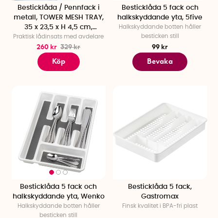
Besticklåda / Pennfack i
Besticklåda 5 fack och
metall, TOWER MESH TRAY,
halkskyddande yta, 5five
35 x 23,5 x H 4,5 cm,
Halkskyddande botten håller
besticken still
Praktisk lådinsats med avdelare
Yamazaki
260 kr
329 kr
99 kr
Köp
Bevaka
Besticklåda 5 fack och
Besticklåda 5 fack,
halkskyddande yta, Wenko
Gastromax
Halkskyddande botten håller
Finsk kvalitet i BPA-fri plast
besticken still