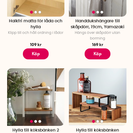
Halkfri matta för låda och
Handdukshängare till
hylla
skåpdörr, 19cm, Yamazaki
Klipp till och håll ordning i lådor
Hängs över skåpdörr utan
borrning
109 kr
169 kr
Köp
Köp
Hylla till köksbänken 2
Hylla till köksbänken