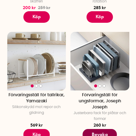
skafferi
rotation
200 kr
259 kr
285 kr
Köp
Köp
Förvaringsställ för tallrikar,
Förvaringställ för
Yamazaki
ungsformar, Joseph
Silikonskydd mot repor och
Joseph
glidning
Justerbara fack för plåtar och
formar
569 kr
260 kr
Köp
Bevaka