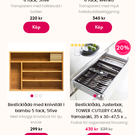
6 fack, 5five
6 fack, Wenko
Transparent med halkskydd i
Transparent med mjuk
botten
halkskyddsbeläggning
220 kr
340 kr
Köp
Köp
20%
Besticklåda med knivställ i
Besticklåda, Justerbar,
bambu 5 fack, 5five
TOWER CUTLERY CASE,
Med inbyggt knivblock för sju
Yamazaki, 35 x 30~47,5 x H
knivar
Fodral för organiserad förvaring
5,5 cm
299 kr
430 kr
539 kr