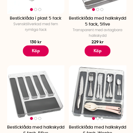
Besticklåda i plast 5 fack
Besticklåda med halkskydd
Svensktillverkad med fem
5 fack, 5five
rymliga fack
Transparent med avtagbara
halkskydd
130 kr
229 kr
Köp
Köp
Besticklåda med halkskydd
Besticklåda med halkskydd