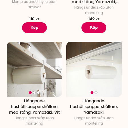
Monteras under hylla utan
med stång, Yamazaki,
skruvar
Hängs under skåp utan
Svart
montering
110 kr
149 kr
Köp
Köp
Hängande
Hängande
hushållspappershållare
hushållspappershållare,
med stång, Yamazaki, Vit
Yamazaki
Hängs under skåp utan
Hängs under skåp utan
montering
montering