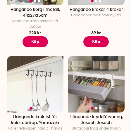
Hängande korg i metall,
Hängande krokar 4 krokar
44x27x15cm
Häng kopparna under hyllan
Skapar extra förvaringsnivå i
skåpet
220 kr
89 kr
Köp
Köp
Hängande kroklist för
Hängande kryddförvaring,
köksredskap, Yamazaki
Joseph Joseph
Håller redskapen nära till hands
Utdragbar låda under hyllan