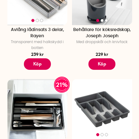
Avlång lådinsats 3 delar,
Behållare för köksredskap,
Rayen
Joseph Joseph
Transparent med halkskydd i
Med droppskål och knivfack
botten
239 kr
229 kr
Köp
Köp
21%