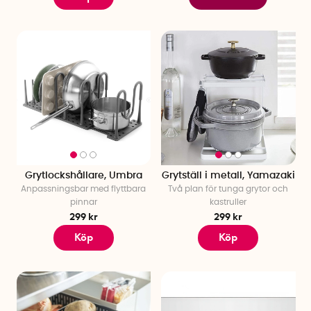
Grytlockshållare, Umbra
Grytställ i metall, Yamazaki
Anpassningsbar med flyttbara
Två plan för tunga grytor och
pinnar
kastruller
299 kr
299 kr
Köp
Köp