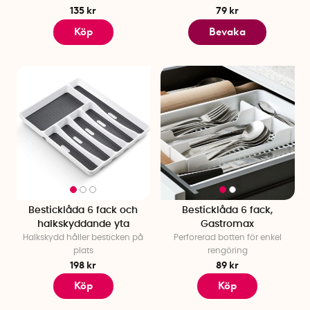
135 kr
79 kr
Köp
Bevaka
Besticklåda 6 fack och
Besticklåda 6 fack,
halkskyddande yta
Gastromax
Halkskydd håller besticken på
Perforerad botten för enkel
plats
rengöring
198 kr
89 kr
Köp
Köp