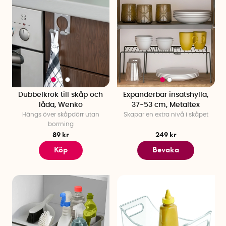
Dubbelkrok till skåp och
Expanderbar insatshylla,
låda, Wenko
37-53 cm, Metaltex
Hängs över skåpdörr utan
Skapar en extra nivå i skåpet
borrning
89 kr
249 kr
Köp
Bevaka