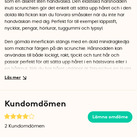
som en diskret liten handväska. Den elastiska hårsnodden
inuti scrunchien gör det enkelt att sätta upp håret och i den
dolda lilla fickan kan du förvara småsaker när du inte har
handväskan med dig. Perfekt för till exempel läppstift,
nycklar, pengar, hörlurar, tuggummi och lypsyl.
Den gömda innerfickan stängs med en dold minidragkedja
som matchar färgen på din scrunchie. Hårsnodden kan
användas till både lockigt, rakt, tjockt och tunt hår och
passar perfekt för att sätta upp håret i en hästsvans eller i
en hårknut. När du har håret utsläppt är Smunchys en tjusig
accessoar att bära runt handleden.
Den bekväma scrunchien är lika snygg att använda till
vardags som på fest och utekvällar. Scrunchien är även
Kundomdömen
användbar på promenader, löpturer och på gymmet samt
på resor, utflykter och konserter.
Lämna omdöme
Smunchys finns i flera varianter
2
Kundomdömen
Velvet
: Tillverkad i mjukt sammetstyg.
Satin
: Tillverkad i elegant satintyg.