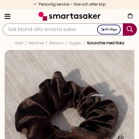
Personlig service – före och efter köp
AI-läge
Start
Hemmet
Badrum
Hygien
Scrunchie med ficka