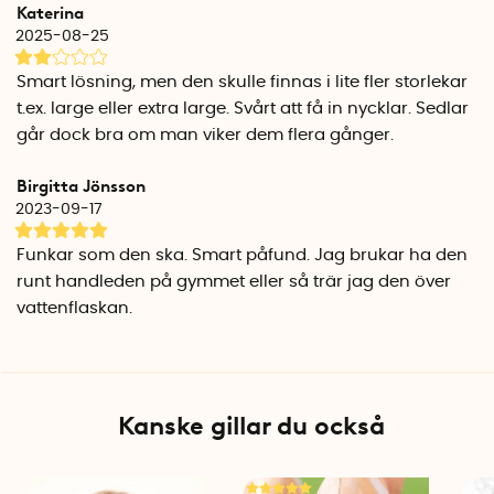
Katerina
Bomull
: Tillverkad i mjukt bomullstyg.
2025-08-25
Om Smunchys
Smart lösning, men den skulle finnas i lite fler storlekar
Smunchys är designade i USA och tillverkade av 100%
t.ex. large eller extra large. Svårt att få in nycklar. Sedlar
veganska material. Varje scrunchie är handgjord och det är
går dock bra om man viker dem flera gånger.
naturligt att placering av dragkedja, mönster och utseende
skiljer sig från scrunchie till scrunchie.
Birgitta Jönsson
2023-09-17
Smunchys etablerades 2020 i USA och blev snabbt en
succé. Idag säljs deras smarta scrunchies i över 20 länder.
Funkar som den ska. Smart påfund. Jag brukar ha den
runt handleden på gymmet eller så trär jag den över
Specifikationer
vattenflaskan.
Diameter: ca 10 cm
Höjd: ca 3 cm
Vikt: ca 10 gram
Material: 100% vegansk bomull, satintyg eller sammetstyg.
Kanske gillar du också