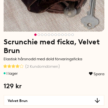
Scrunchie med ficka, Velvet
Brun
Elastisk hårsnodd med dold förvaringsficka
(2
Kundomdömen
)
Spara
129
kr
Velvet Brun