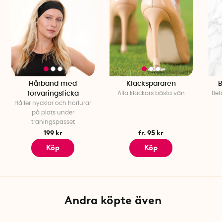
Hårband med
Klackspararen
B
förvaringsficka
Alla klackars bästa vän
Bet
Håller nycklar och hörlurar
på plats under
träningspasset
199 kr
fr. 95 kr
Köp
Köp
Andra köpte även