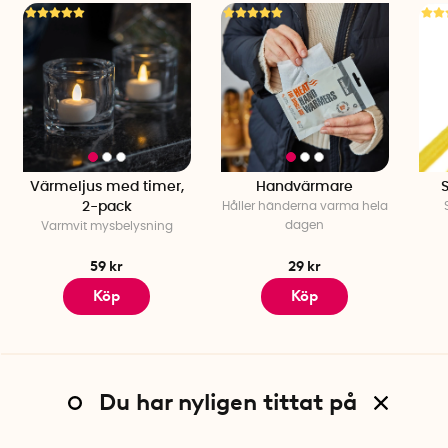
Värmeljus med timer,
Handvärmare
2-pack
Håller händerna varma hela
dagen
Varmvit mysbelysning
59 kr
29 kr
Köp
Köp
Du har nyligen tittat på