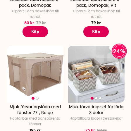
pack, Domopak
pack, Domopak, Vit
Klipps till och hakas ihop till
Klipps till och hakas ihop till
rutnät
rutnät
60 kr
79 kr
79 kr
Köp
Köp
24%
Mjuk förvaringslåda med
Mjuk förvaringsset för låda
fönster 77L, Beige
3 delar
Hopfällbar med transparenta
Hopfällbara lådor i tre storlekar
fönster
195 kr
75 kr
99 kr