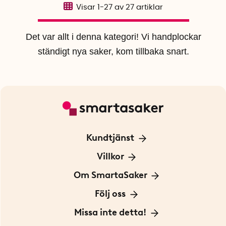
Visar
1-27
av
27
artiklar
Det var allt i denna kategori! Vi handplockar
ständigt nya saker, kom tillbaka snart.
Kundtjänst
Kontakta oss
Villkor
För Företag
Frakt och leverans
Om SmartaSaker
Personuppgiftspolicy
Om oss
Följ oss
Köpvillkor
Vår historia
Blogg: Smarta tips
Missa inte detta!
Betalning
Hållbarhet