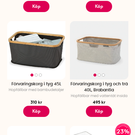
Köp
Köp
Förvaringskorg i tyg 45L
Förvaringskorg i tyg och trä
Hopfällbar med bambudetaljer
40L, Brabantia
Hopfällbar med vattentät insida
310 kr
495 kr
Köp
Köp
23%