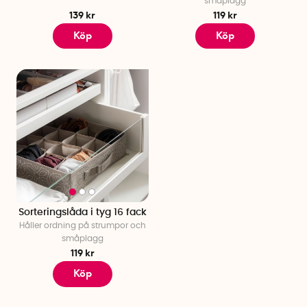
småplagg
139 kr
119 kr
Köp
Köp
Sorteringslåda i tyg 16 fack
Håller ordning på strumpor och
småplagg
119 kr
Köp