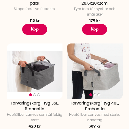
pack
28,6x20x2cm
Skapa fack i valfri storlek
Fyra fack för nycklar och
småsaker
115 kr
179 kr
Köp
Köp
Förvaringskorg i tyg 35L,
Förvaringskorg i tyg 40L,
Brabantia
Brabantia
Hopfällbar canvas som tål fuktig
Hopfällbar canvas med starka
tvätt
handtag
420 kr
389 kr