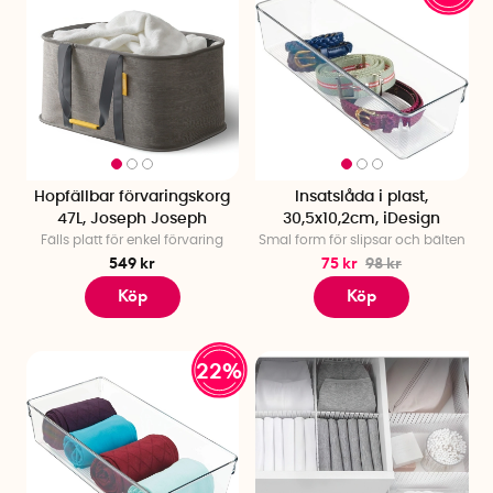
Hopfällbar förvaringskorg
Insatslåda i plast,
47L, Joseph Joseph
30,5x10,2cm, iDesign
Fälls platt för enkel förvaring
Smal form för slipsar och bälten
549 kr
75 kr
98 kr
Köp
Köp
22%