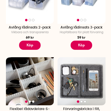
Avlång lådinsats 2-pack
Avlång lådinsats 3-pack
Vikbara och transparenta
Hopfällbara för platt förvaring
69 kr
59 kr
Köp
Köp
Flexibel lådavdelare 6-
Förvaringsbricka i filt,