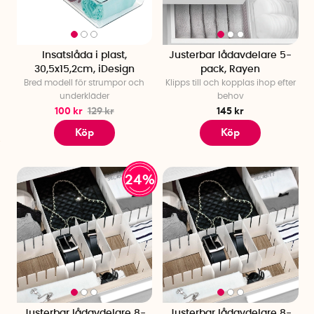
Insatslåda i plast,
Justerbar lådavdelare 5-
30,5x15,2cm, iDesign
pack, Rayen
Bred modell för strumpor och
Klipps till och kopplas ihop efter
underkläder
behov
100 kr
129 kr
145 kr
Köp
Köp
24%
Justerbar lådavdelare 8-
Justerbar lådavdelare 8-