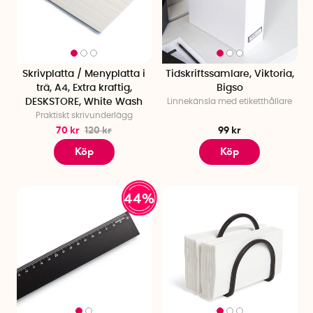
Skrivplatta / Menyplatta i
Tidskriftssamlare, Viktoria,
trä, A4, Extra kraftig,
Bigso
DESKSTORE, White Wash
Linnekänsla med etiketthållare
Praktiskt skrivunderlägg
70 kr
120 kr
99 kr
Köp
Köp
44%