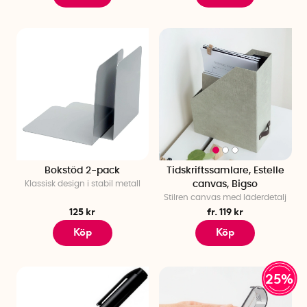
Bokstöd 2-pack
Tidskriftssamlare, Estelle
Klassisk design i stabil metall
canvas, Bigso
Stilren canvas med läderdetalj
125 kr
fr. 119 kr
Köp
Köp
25%