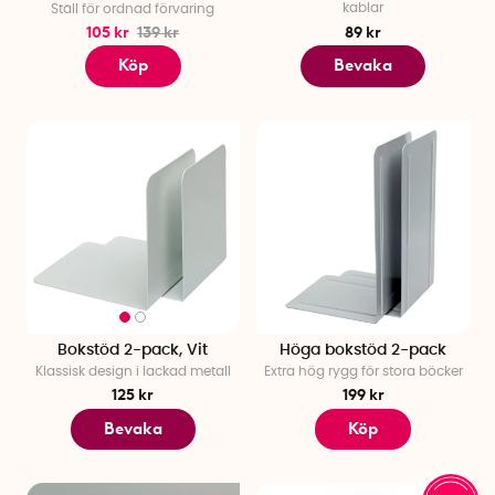
kablar
Ställ för ordnad förvaring
105 kr
139 kr
89 kr
Köp
Bevaka
Bokstöd 2-pack, Vit
Höga bokstöd 2-pack
Klassisk design i lackad metall
Extra hög rygg för stora böcker
125 kr
199 kr
Bevaka
Köp