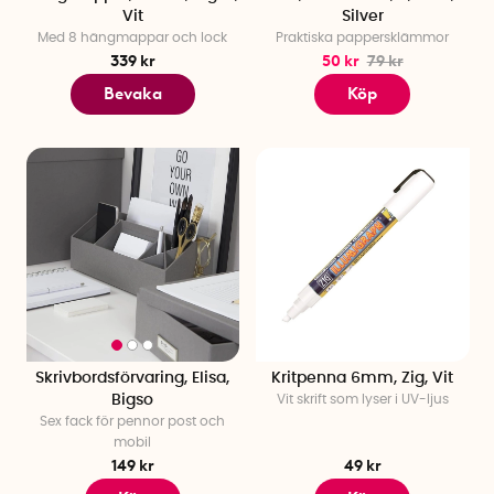
Vit
Silver
Med 8 hängmappar och lock
Praktiska pappersklämmor
339 kr
50 kr
79 kr
Bevaka
Köp
Skrivbordsförvaring, Elisa,
Kritpenna 6mm, Zig, Vit
Bigso
Vit skrift som lyser i UV-ljus
Sex fack för pennor post och
mobil
149 kr
49 kr