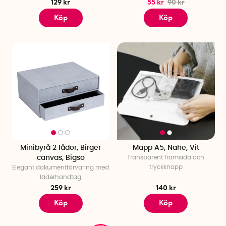
129 kr
55 kr
90 kr
Köp
Köp
Minibyrå 2 lådor, Birger
Mapp A5, Nähe, Vit
canvas, Bigso
Transparent framsida och
tryckknapp
Elegant dokumentförvaring med
läderhandtag
259 kr
140 kr
Köp
Köp