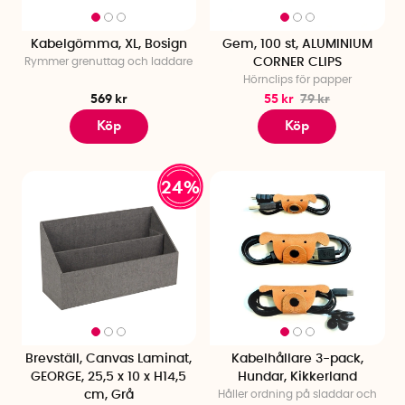
Kabelgömma, XL, Bosign
Gem, 100 st, ALUMINIUM
Rymmer grenuttag och laddare
CORNER CLIPS
Hörnclips för papper
569 kr
55 kr
79 kr
Köp
Köp
24%
Brevställ, Canvas Laminat,
Kabelhållare 3-pack,
GEORGE, 25,5 x 10 x H14,5
Hundar, Kikkerland
cm, Grå
Håller ordning på sladdar och