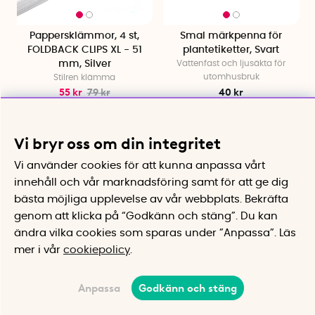
Pappersklämmor, 4 st,
Smal märkpenna för
FOLDBACK CLIPS XL - 51
plantetiketter, Svart
mm, Silver
Vattenfast och ljusäkta för
utomhusbruk
Stilren klämma
55 kr
79 kr
40 kr
Köp
Köp
Vi bryr oss om din integritet
Vi använder cookies för att kunna anpassa vårt
innehåll och vår marknadsföring samt för att ge dig
bästa möjliga upplevelse av vår webbplats.
Bekräfta
genom att klicka på “Godkänn och stäng”. Du kan
ändra vilka cookies som sparas under ”Anpassa”.
Läs
mer i vår
cookiepolicy
.
Anpassa
Godkänn och stäng
Pennfordral, Nähe
Pennställ i metall
Transparent fönster och ficka på
Stabil pennkopp med utstansad