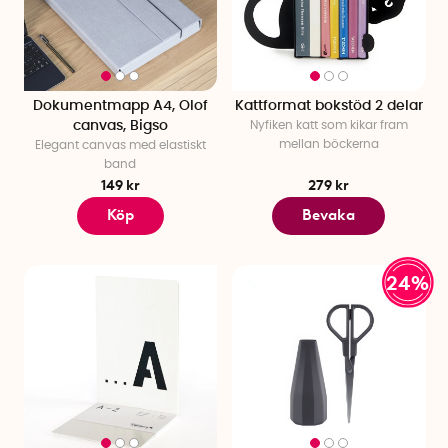
Dokumentmapp A4, Olof
Kattformat bokstöd 2 delar
canvas, Bigso
Nyfiken katt som kikar fram
mellan böckerna
Elegant canvas med elastiskt
band
149 kr
279 kr
Köp
Bevaka
24%