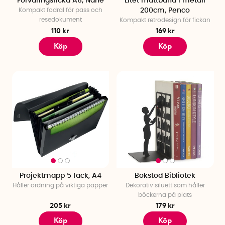
Förvaringsficka A6, Nähe
Litet måttband i metall
Kompakt fodral för pass och
200cm, Penco
resedokument
Kompakt retrodesign för fickan
110 kr
169 kr
Köp
Köp
Projektmapp 5 fack, A4
Bokstöd Bibliotek
Håller ordning på viktiga papper
Dekorativ siluett som håller
böckerna på plats
205 kr
179 kr
Köp
Köp