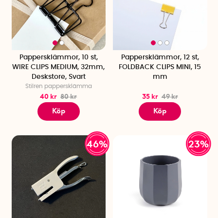
Pappersklämmor, 10 st,
Pappersklämmor, 12 st,
WIRE CLIPS MEDIUM, 32mm,
FOLDBACK CLIPS MINI, 15
Deskstore, Svart
mm
Stilren pappersklämma
40 kr
80 kr
35 kr
49 kr
Köp
Köp
46%
23%