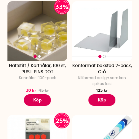
33%
Häftstift / Kartnålar, 100 st,
Konformat bokstöd 2-pack,
PUSH PINS DOT
Grå
Kartnålar i 100-pack
Kilformad design som kan
spikas fast
30 kr
45 kr
125 kr
Köp
Köp
25%