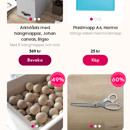
Arkivlåda med
Plastmapp A4, Herma
hängmappar, Johan
Stängs säkert med tryckknapp
canvas, Bigso
Med 8 hängmappar och lock
369 kr
25 kr
Bevaka
Köp
49%
60%