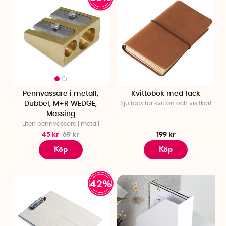
Pennvässare i metall,
Kvittobok med fack
Dubbel, M+R WEDGE,
Sju fack för kvitton och visitkort
Mässing
Liten pennvässare i metall
45 kr
69 kr
199 kr
Köp
Köp
42%