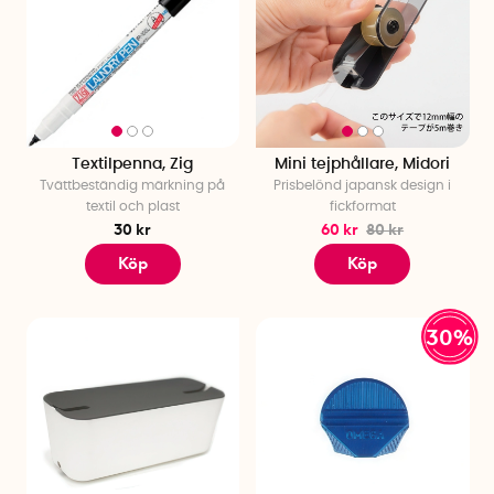
Textilpenna, Zig
Mini tejphållare, Midori
Tvättbeständig märkning på
Prisbelönd japansk design i
textil och plast
fickformat
30 kr
60 kr
80 kr
Köp
Köp
30%