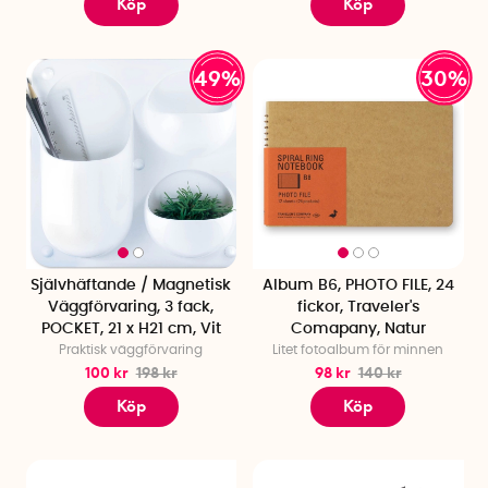
Köp
Köp
49%
30%
Självhäftande / Magnetisk
Album B6, PHOTO FILE, 24
Väggförvaring, 3 fack,
fickor, Traveler's
POCKET, 21 x H21 cm, Vit
Comapany, Natur
Praktisk väggförvaring
Litet fotoalbum för minnen
100 kr
198 kr
98 kr
140 kr
Köp
Köp