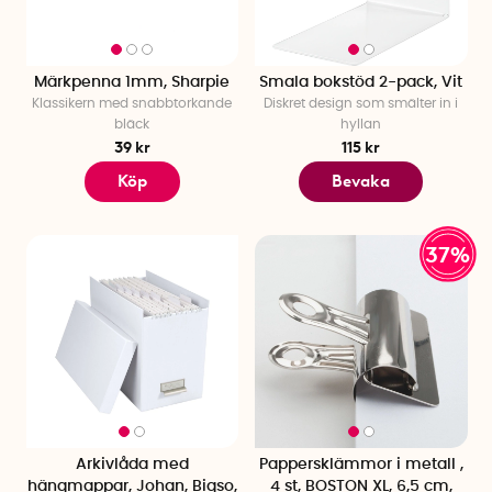
Märkpenna 1mm, Sharpie
Smala bokstöd 2-pack, Vit
Klassikern med snabbtorkande
Diskret design som smälter in i
bläck
hyllan
39 kr
115 kr
Köp
Bevaka
37%
Arkivlåda med
Pappersklämmor i metall ,
hängmappar, Johan, Bigso,
4 st, BOSTON XL, 6,5 cm,