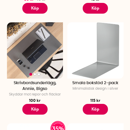
Köp
Köp
Skrivbordsunderlägg,
Smala bokstöd 2-pack
Annie, Bigso
Minimalistisk design i silver
Skyddar mot repor och fläckar
100 kr
115 kr
Köp
Köp
35%