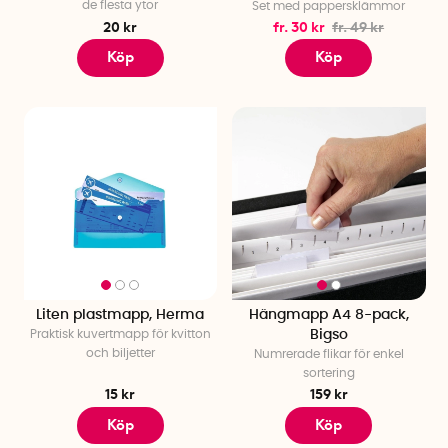
de flesta ytor
Set med pappersklämmor
20 kr
fr. 30 kr
fr. 49 kr
Köp
Köp
Liten plastmapp, Herma
Hängmapp A4 8-pack,
Praktisk kuvertmapp för kvitton
Bigso
och biljetter
Numrerade flikar för enkel
sortering
15 kr
159 kr
Köp
Köp