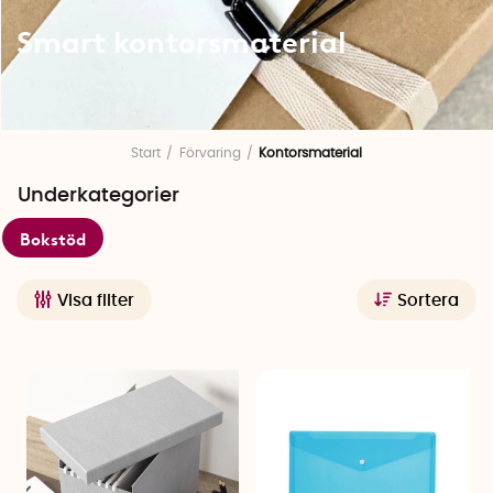
Smart kontorsmaterial
Smart kontorsmaterial
Start
Förvaring
Kontorsmaterial
Underkategorier
Kontorsmaterial som gör arbetsdagen enklare! Här hittar du
allt för både hemmakontoret och arbetsplatsen
– utvalda f
ör
Bokstöd
att skapa ordning, spara tid och ge bättre fokus.
Visa filter
Sortera