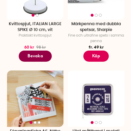
Kvittospjut, ITALIAN LARGE
Märkpenna med dubbla
SPIKE Ø 10 cm, vit
spetsar, Sharpie
Praktiskt kvittospjut
Fine och ultrafine spets i samma
penna
60 kr
98 kr
fr. 49 kr
Bevaka
Köp