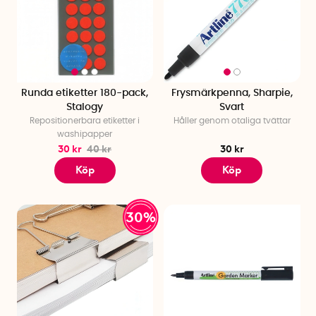
Runda etiketter 180-pack,
Frysmärkpenna, Sharpie,
Stalogy
Svart
Repositionerbara etiketter i
Håller genom otaliga tvättar
washipapper
30 kr
40 kr
30 kr
Köp
Köp
30%