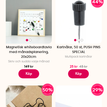
44%
Magnetisk whiteboardtavla
Kartnålar, 50 st, PUSH PINS
med månadsplanering,
SPECIAL
20x20cm
Multipack kartnålar
Skriv och sudda varje månad
149 kr
25 kr
45 kr
Köp
Köp
50%
29%