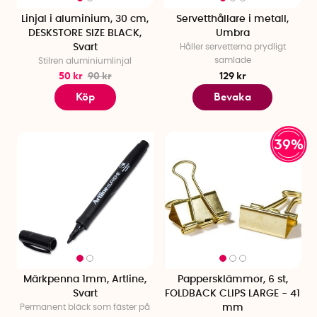
Linjal i aluminium, 30 cm,
Servetthållare i metall,
DESKSTORE SIZE BLACK,
Umbra
Svart
Håller servetterna prydligt
samlade
Stilren aluminiumlinjal
50 kr
90 kr
129 kr
Köp
Bevaka
39%
Märkpenna 1mm, Artline,
Pappersklämmor, 6 st,
Svart
FOLDBACK CLIPS LARGE - 41
Permanent bläck som fäster på
mm