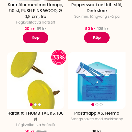
Kartnålar med rund knopp,
Papperssax i rostfritt stål,
50 st, PUSH PINS WOOD, Ø
Deskstore
0,9 cm, trä
Sax med långvarig skärpa
Högkvalitativa häftstift
20 kr
39 kr
50 kr
125 kr
Köp
Köp
33%
Häftstift, THUMB TACKS, 100
Plastmapp A5, Herma
st
Stängs säkert med tryckknapp
Högkvalitativa häftstift
30 kr
45 kr
18 kr