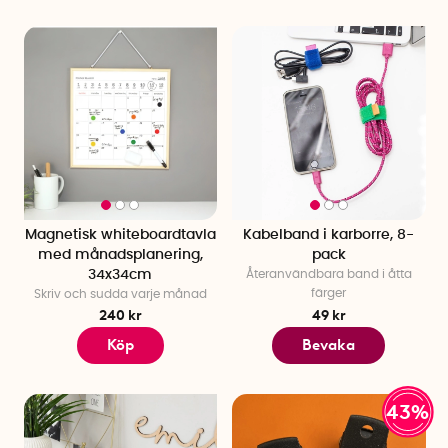
Magnetisk whiteboardtavla
Kabelband i karborre, 8-
med månadsplanering,
pack
34x34cm
Återanvändbara band i åtta
färger
Skriv och sudda varje månad
240 kr
49 kr
Köp
Bevaka
43%