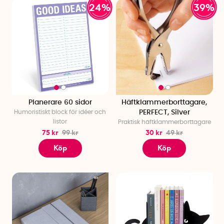
24%
39%
Planerare 60 sidor
Häftklammerborttagare,
Humoristiskt block för idéer och
PERFECT, Silver
listor
Praktisk häftklammerborttagare
75 kr
99 kr
30 kr
49 kr
Köp
Köp