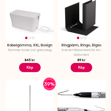
Kabelgömma, XXL, Bosign
Ringpärm, Ringo, Bigso
Rymmer router och grenuttag
Svensk hålstandard för A4-
dokument
845 kr
89 kr
Köp
Köp
39%