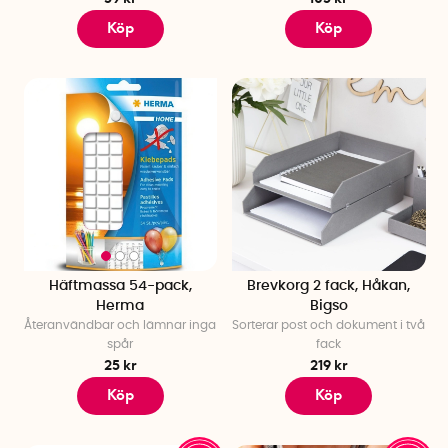
Köp
Köp
Häftmassa 54-pack,
Brevkorg 2 fack, Håkan,
Herma
Bigso
Återanvändbar och lämnar inga
Sorterar post och dokument i två
spår
fack
25 kr
219 kr
Köp
Köp