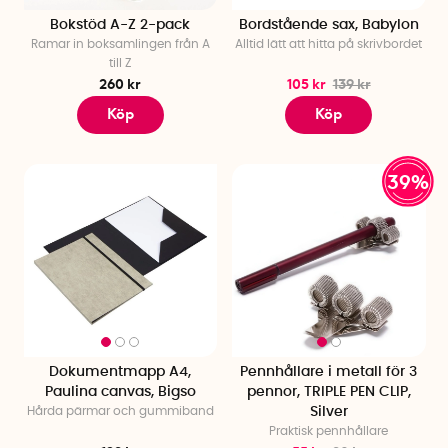
Bokstöd A-Z 2-pack
Bordstående sax, Babylon
Ramar in boksamlingen från A
Alltid lätt att hitta på skrivbordet
till Z
260 kr
105 kr
139 kr
Köp
Köp
39%
Dokumentmapp A4,
Pennhållare i metall för 3
Paulina canvas, Bigso
pennor, TRIPLE PEN CLIP,
Hårda pärmar och gummiband
Silver
Praktisk pennhållare