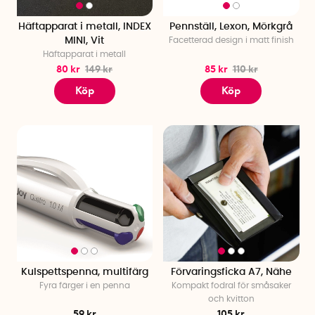
Häftapparat i metall, INDEX
Pennställ, Lexon, Mörkgrå
MINI, Vit
Facetterad design i matt finish
Häftapparat i metall
80 kr
149 kr
85 kr
110 kr
Köp
Köp
Kulspettspenna, multifärg
Förvaringsficka A7, Nähe
Fyra färger i en penna
Kompakt fodral för småsaker
och kvitton
59 kr
105 kr