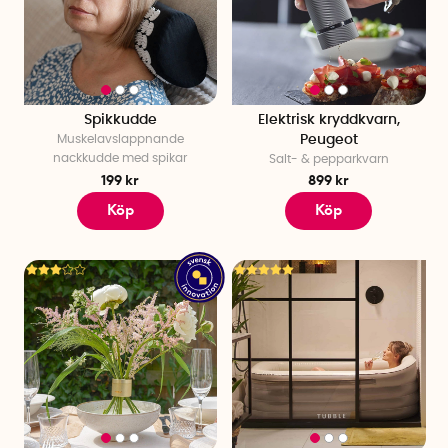
Spikkudde
Elektrisk kryddkvarn,
Muskelavslappnande
Peugeot
nackkudde med spikar
Salt- & pepparkvarn
199 kr
899 kr
Köp
Köp