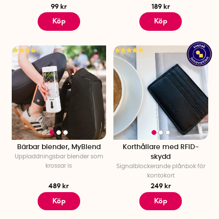
99 kr
189 kr
Köp
Köp
Bärbar blender, MyBlend
Korthållare med RFID-
Uppladdningsbar blender som
skydd
krossar is
Signalblockerande plånbok för
kontokort
489 kr
249 kr
Köp
Köp