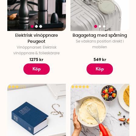
Elektrisk vinöppnare
Bagagetag med spårning
Peugeot
Se väskans position direkt i
mobilen
Vinöppnarset: Elektrisk
vinöppnare & folieskärare
1275 kr
549 kr
Köp
Köp