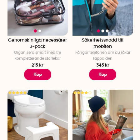
Genomskinliga necessärer
Säkerhetssnodd till
3-pack
mobilen
Organisera smart med tre
Fångar telefonen om du råkar
kompletterande storlekar
tappa den
215 kr
345 kr
Köp
Köp