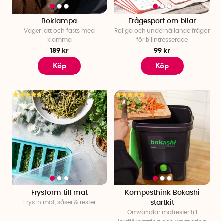
långt efter födelsedagen, något som markerar starten på
nästa kapitel i deras liv med stil och substans.
Boklampa
Frågesport om bilar
Väger lätt och fästs med
Roliga och underhållande frågor
klämma
för bilintresserade
189 kr
99 kr
Köp
Köp
Frysform till mat
Komposthink Bokashi
Frys in mat, såser & rester
startkit
Omvandlar matrester till