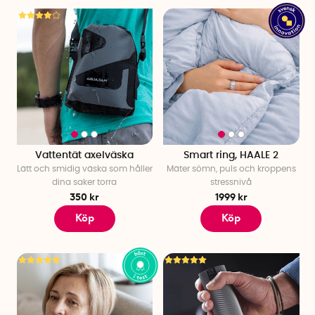
Vattentät axelväska
Smart ring, HAALE 2
Lätt och smidig väska som håller
Mäter sömn, puls och kroppens
dina saker torra
stressnivå
350 kr
1999 kr
Köp
Köp