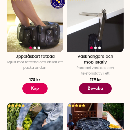
Uppblåsbart fotbad
Väskhängare och
Mjukt mot fötterna och enkelt att
mobilstativ
packa undan
Portabel väskkrok och
telefonstativ i ett
175 kr
179 kr
Köp
Bevaka