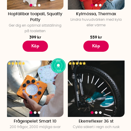
Hopfällbar toapall, Squatty
Kylmössa, Thermax
Potty
Lindra huvudvärken med kyla
eller värme
Ger dig en optimal sittställning
på toaletten
399 kr
559 kr
Köp
Köp
Frågespelet Smart 10
Ekerreflexer 36 st
200 frågor, 2000 möjliga svar
Cykla säkert i regn och rusk