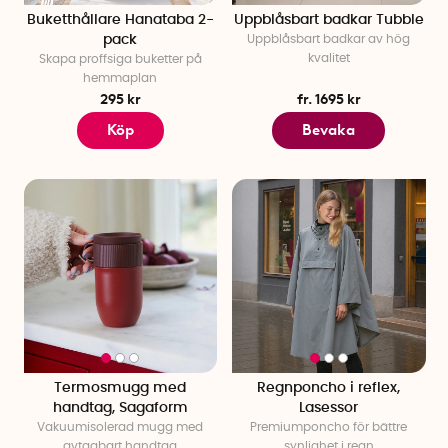
Buketthållare Hanataba 2-
Uppblåsbart badkar Tubble
pack
Uppblåsbart badkar av hög
kvalitet
Skapa proffsiga buketter på
hemmaplan
295 kr
fr. 1695 kr
Köp
Bevaka
Termosmugg med
Regnponcho i reflex,
handtag, Sagaform
Lasessor
Vakuumisolerad mugg med
Premiumponcho för bättre
avtagbart handtag
synlighet i regn