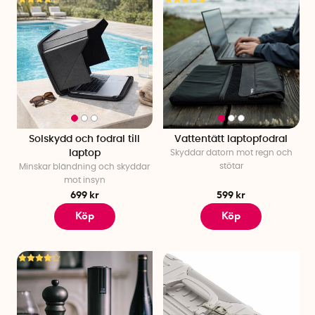
Solskydd och fodral till
Vattentätt laptopfodral
laptop
Skyddar datorn mot regn och
stötar
Minskar bländning och skyddar
mot insyn
699 kr
599 kr
Köp
Köp