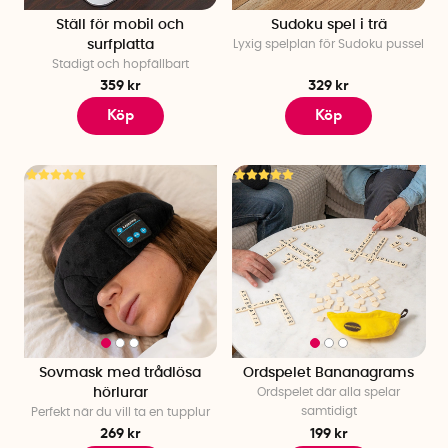
Ställ för mobil och
Sudoku spel i trä
surfplatta
Lyxig spelplan för Sudoku pussel
Stadigt och hopfällbart
359 kr
329 kr
Köp
Köp
Sovmask med trådlösa
Ordspelet Bananagrams
hörlurar
Ordspelet där alla spelar
samtidigt
Perfekt när du vill ta en tupplur
269 kr
199 kr