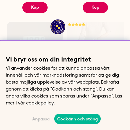
Köp
Köp
Vi bryr oss om din integritet
Vi använder cookies för att kunna anpassa vårt
innehåll och vår marknadsföring samt för att ge dig
bästa möjliga upplevelse av vår webbplats.
Bekräfta
Automatisk P-skiva
Hopfällbar strykbräda med
Autoparktime, Modell 3
strykjärnsförvaring
genom att klicka på “Godkänn och stäng”. Du kan
Smidig P-skiva som automatiskt
Vägghängd och kompakt
ändra vilka cookies som sparas under ”Anpassa”.
Läs
visar rätt parkeringstid
mer i vår
cookiepolicy
.
425 kr
1495 kr
Köp
Köp
Anpassa
Godkänn och stäng