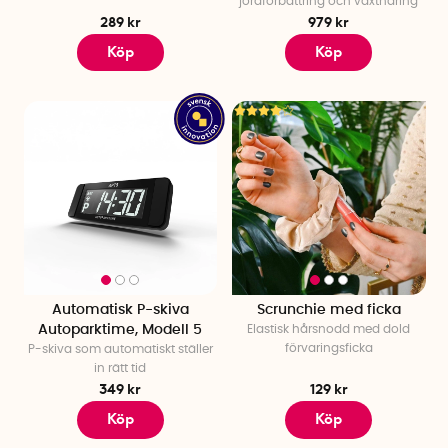
jordförbättring och växtnäring
289 kr
979 kr
Köp
Köp
Automatisk P-skiva
Scrunchie med ficka
Autoparktime, Modell 5
Elastisk hårsnodd med dold
förvaringsficka
P-skiva som automatiskt ställer
in rätt tid
349 kr
129 kr
Köp
Köp