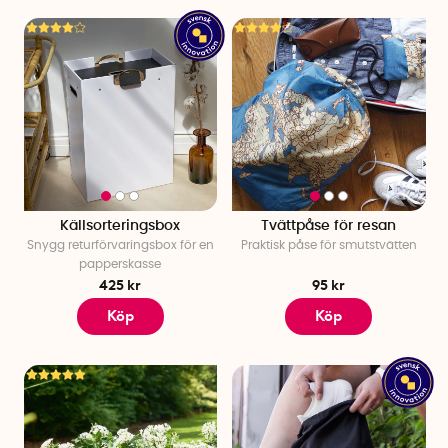
Källsorteringsbox
Tvättpåse för resan
Snygg returförvaringsbox för en
Praktisk påse för smutstvätten
papperskasse
425 kr
95 kr
Köp
Köp