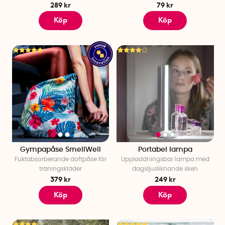
289 kr
79 kr
Köp
Köp
Gympapåse SmellWell
Portabel lampa
Fuktabsorberande doftpåse för
Uppladdningsbar lampa med
träningskläder
dagsljusliknande sken
379 kr
249 kr
Köp
Köp