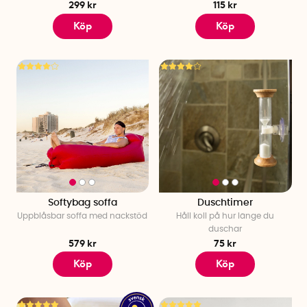
299 kr
115 kr
Köp
Köp
Softybag soffa
Duschtimer
Uppblåsbar soffa med nackstöd
Håll koll på hur länge du
duschar
579 kr
75 kr
Köp
Köp