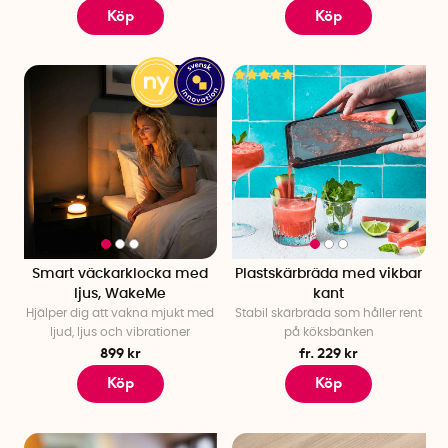
Köp
Köp
Smart väckarklocka med
Plastskärbräda med vikbar
ljus, WakeMe
kant
Hjälper dig att vakna mjukt med
Stabil skärbräda som håller rent
ljud, ljus och vibrationer
på köksbänken
899 kr
fr. 229 kr
Köp
Köp