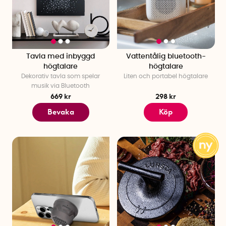
Tavla med inbyggd
Vattentålig bluetooth-
högtalare
högtalare
Dekorativ tavla som spelar
Liten och portabel högtalare
musik via Bluetooth
669 kr
298 kr
Bevaka
Köp