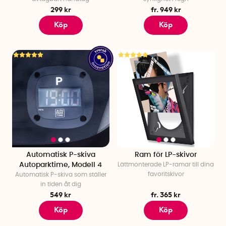
299 kr
fr. 949 kr
Köp
Köp
Automatisk P-skiva
Ram för LP-skivor
Autoparktime, Modell 4
Lättmonterade LP-ramar till dina
favoritskivor
Automatisk P-skiva som ställer
in tiden åt dig
549 kr
fr. 365 kr
Köp
Köp