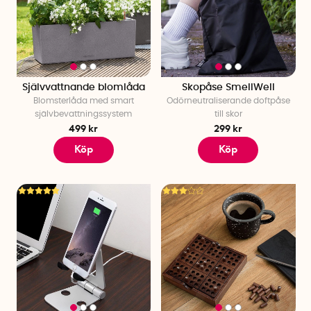
Självvattnande blomlåda
Skopåse SmellWell
Blomsterlåda med smart
Odörneutraliserande doftpåse
självbevattningssystem
till skor
499 kr
299 kr
Köp
Köp