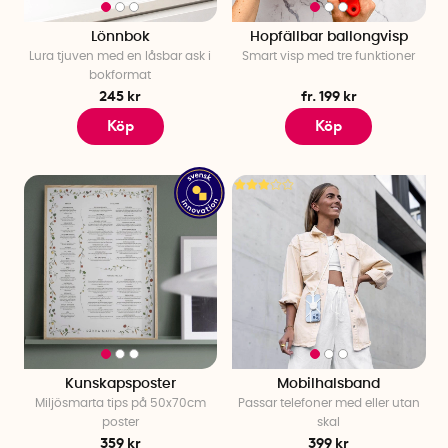
Lönnbok
Hopfällbar ballongvisp
Lura tjuven med en låsbar ask i
Smart visp med tre funktioner
bokformat
245 kr
fr. 199 kr
Köp
Köp
Kunskapsposter
Mobilhalsband
Miljösmarta tips på 50x70cm
Passar telefoner med eller utan
poster
skal
359 kr
399 kr