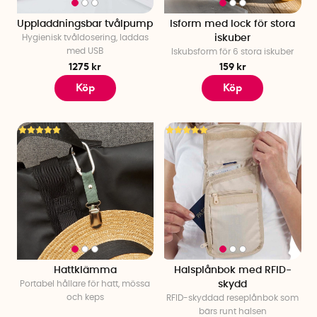
Uppladdningsbar tvålpump
Isform med lock för stora
Hygienisk tvåldosering, laddas
iskuber
med USB
Iskubsform för 6 stora iskuber
1275 kr
159 kr
Köp
Köp
Hattklämma
Halsplånbok med RFID-
Portabel hållare för hatt, mössa
skydd
och keps
RFID-skyddad reseplånbok som
bärs runt halsen