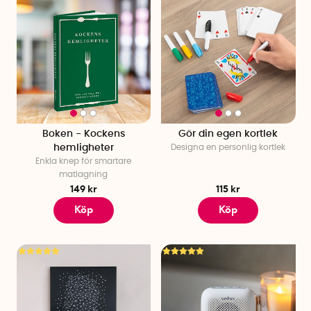
Boken - Kockens
Gör din egen kortlek
hemligheter
Designa en personlig kortlek
Enkla knep för smartare
matlagning
149 kr
115 kr
Köp
Köp