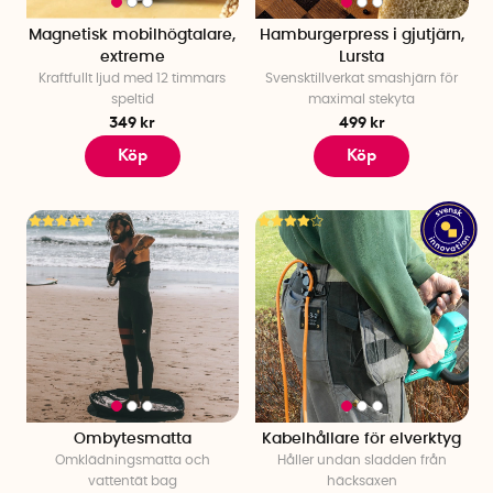
Magnetisk mobilhögtalare,
Hamburgerpress i gjutjärn,
extreme
Lursta
Kraftfullt ljud med 12 timmars
Svensktillverkat smashjärn för
speltid
maximal stekyta
349 kr
499 kr
Köp
Köp
Ombytesmatta
Kabelhållare för elverktyg
Omklädningsmatta och
Håller undan sladden från
vattentät bag
häcksaxen