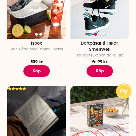
Hur väljer jag en 25-års present?
När du väljer en 25-års present, fokusera på mottagarens
personlighet och vad de brinner för. En personlig touch eller
en anpassad gåva kan göra presenten extra speciell och
uppskattad. Träningredskapet flowtank är bland annat
perfekt för den träningsintresserade. Är det istället en 25
Isbox
Doftpåsar till skor,
åring som gärna håller till i köket så kanske en skärbräda
Stor islåda med isform i locket
SmellWell
Tar bort fukt och dålig lukt
med vikbar kant passar bättre.
339 kr
fr. 99 kr
Vad köper man till en 25 åring?
Köp
Köp
När du ska välja vad du köper till en 25-åring, fokusera på att
hitta något som både speglar deras personlighet och
intressen, samtidigt som det tillför värde eller glädje i deras
liv. Om födelsedagsbarnet brinner för DIY-projekt kan en
bandtving vara något hen har nytta och glädje av länge. Är
det istället en person som gillar att spela in videos vid datorn
eller sitter i många möten där telefonen behöver vara nära
till hands så tipsar vi om vårt mobilhållarkit för datorn. Tänk
på att det bästa är en present som personen kommer ihåg